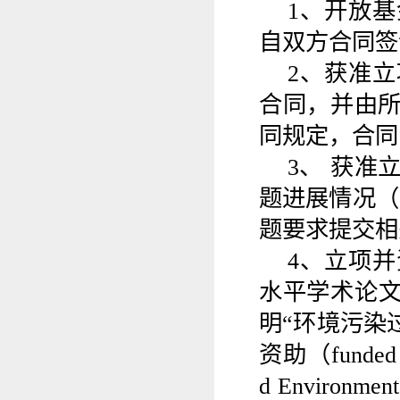
1
、
开放基
自双方合同签
2
、获准立
合同，并由
同规定，合同
3
、 获准
题进展情况
（
题要求提交相
4
、立项
并
水平
学术
论
明“环境污染
资助（
funded
d Environmenta