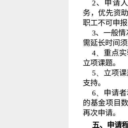
2
、
申请
务，
优先资
职工不可申报
3
、
一般情
需延长时间须
4
、
重点实
立项课题。
5
、
立项课
支持
。
6
、
申请者
的基金项目
再次申请。
五、申请