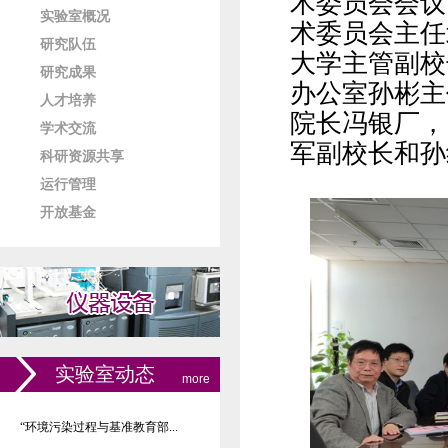
术委员会会议
实验室概况
术委员会主任
研究队伍
大学主管副校
研究成果
办公室孙彬主
人才培养
院长冯银厂，
学术交流
军副校长和孙
科研资源共享
运行管理
开放基金
实验室动态
more
“环境污染过程与基准教育部...