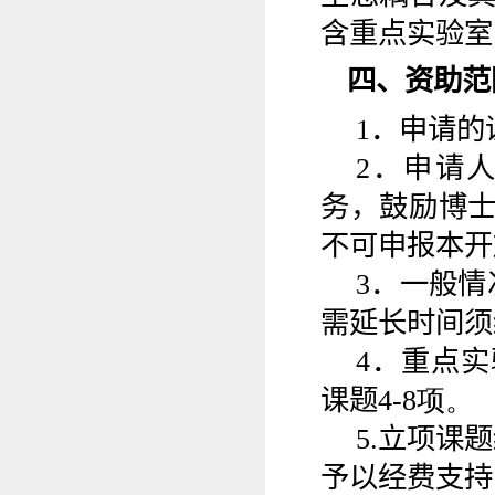
含重点实验室
四、资助范
1
．申请的
2
．申请
务，鼓励博
不可申报本开
3
．一般情
需延长时间须
4
．重点实
课题
4-
8
项。
5
.
立项课题
予以经费支持