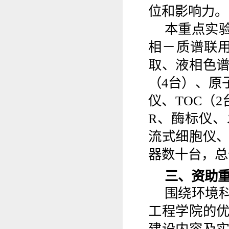
位和影响力。
本重点实
相－质谱联
取、液相色
（
4
台）、原
仪、
TOC
（
2
R
、酶标仪、
流式细胞仪
器数十台，总
三、资助
围绕环境
工程学院的