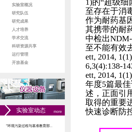
1)
的
“
超级细
实验室概况
至存在于消
研究队伍
作为耐药基
研究成果
其携带的耐
人才培养
中检出
NDM-
学术交流
至不能有效
科研资源共享
运行管理
ett, 2014, 1(1
开放基金
6
,3(4):138-14
ett, 2014, 1(1
年度
5
篇最佳
述，正面引
取得的重要
实验室动态
快速诊断防
more
“环境污染过程与基准教育部...