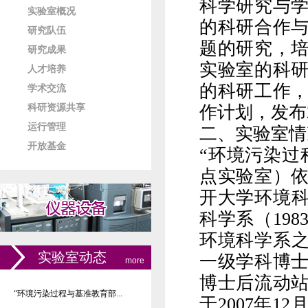
科学研究与
实验室概况
的科研合作
研究队伍
题的研究，
研究成果
实验室的科
人才培养
的科研工作
学术交流
作计划，发布
科研资源共享
运行管理
二、实验室情
开放基金
“
环境污染过
点实验室）
开大学环境
科学系（
198
环境科学系
实验室动态
一级学科博
more
博士后流动
“环境污染过程与基准教育部...
于
2007
年
12