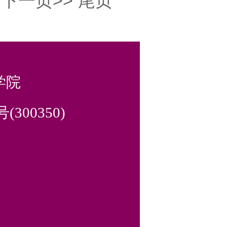
下一页>>
尾页
学院
00350)