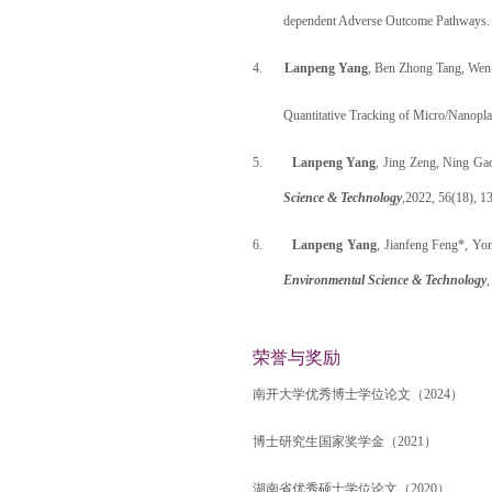
dependent Adverse Outcome Pathways
4.
Lanpeng Yang
, Ben Zhong Tang, Wen-
Quantitative Tracking of Micro/Nanoplas
5.
Lanpeng Yang
, Jing Zeng, Ning Ga
Science & Technology
,
2022,
56(18), 1
6.
Lanpeng Yang
,
Jianfeng Feng*
, Yo
Environmental Science & Technology
荣誉与奖励
南开大学优秀博士学位论文（
2024
）
博士研究生国家奖学金（
2021
）
湖南省优秀硕士学位论文（
2020
）