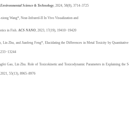
.
Environmental Science & Technology
,
2024, 58(8), 3714–3725
xiong Wang*, Near-Infrared-II In Vivo Visualization and
tics in Fish.
ACS NANO
, 2023, 17(19), 19410−19420
o, Lin Zhu, and
Jianfeng Feng*
, Elucidating the Differences in Metal Toxicity by Quantitat
3233−13244
ngfei Gao, Lin Zhu. Role of Toxicokinetic and Toxicodynamic Parameters in Explaining the Se
,
2021, 55(13), 8965–8976