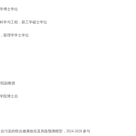
学博士学位
科学与工程，获工学硕士学位
，获理学学士学位
学院
副
教授
学院
博士后
复合污染的联合健康效应及风险预测模型，
2024-2028
参与