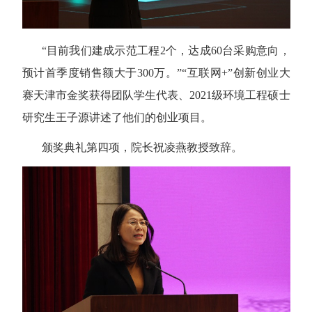
“目前我们建成示范工程
2
个，达成
60
台采购意向，
预计首季度销售额大于
300
万。”“互联网
+
”创新创业大
赛天津市金奖获得团队学生代表、
2021
级环境工程硕士
研究生王子源讲述了他们的创业项目。
颁奖典礼第四项，院长祝凌燕教授致辞。