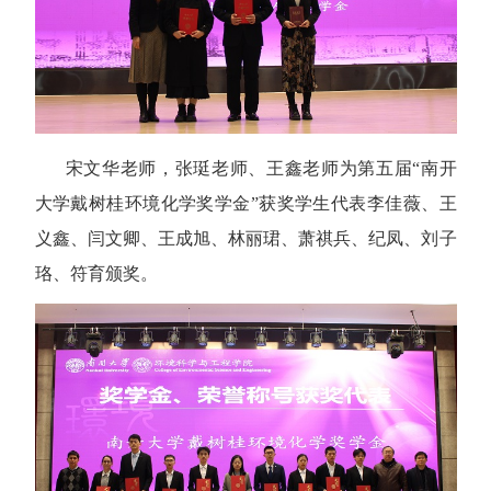
宋文华老师，张珽老师、王鑫老师为第五届“南开
大学戴树桂环境化学奖学金”获奖学生代表李佳薇、王
义鑫、闫文卿、王成旭、林丽珺、萧祺兵、纪凤、刘子
珞、符育颁奖。