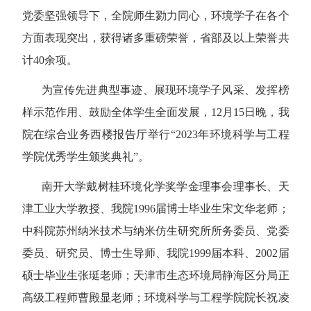
党委坚强领导下，全院师生勠力同心，环境学子在各个
方面表现突出，获得诸多重磅荣誉，省部及以上荣誉共
计
40
余项。
为宣传先进典型事迹、展现环境学子风采、发挥榜
样示范作用、鼓励全体学生全面发展，
12
月
15
日晚，我
院在综合业务西楼报告厅举行“
2023
年环境科学与工程
学院优秀学生颁奖典礼”。
南开大学戴树桂环境化学奖学金理事会理事长、天
津工业大学教授、我院
1996
届博士毕业生宋文华老师；
中科院苏州纳米技术与纳米仿生研究所所务委员、党委
委员、研究员、博士生导师、我院
1999
届本科、
2002
届
硕士毕业生张珽老师；天津市生态环境局静海区分局正
高级工程师曹殿显老师；环境科学与工程学院院长祝凌