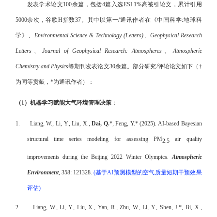
发表学术论文
100
余篇，包括
4
篇入选
ESI 1%
高被引论文，累计引用
5000
余次，谷歌
H
指数
37
。其中以第一
/
通讯作者在
《中国科学
:
地球科
学》、
Environmental Science & Technology (Letters)
、
Geophysical Research
Letters
、
Journal of Geophysical Research: Atmospheres
、
Atmospheric
Chemistry and Physics
等期刊发表论文
30
余篇。部分研究
/
评论论文如下（
†
为同等贡献，
*
为通讯作者）：
（
1
）机器学习赋能大气环境管理决策
：
1.
Liang, W., Li, Y., Liu, X.,
Dai, Q.
*
, Feng, Y.
*
(2025). AI-based Bayesian
structural time series modeling for assessing PM
air quality
2.5
improvements during the Beijing 2022 Winter Olympics.
Atmospheric
Environment
, 358: 121328.
(
基于
AI
预测模型的空气质量短期干预效果
评估
)
2.
Liang, W., Li, Y., Liu, X., Yan, R., Zhu, W., Li, Y., Shen, J.
*
, Bi, X.,