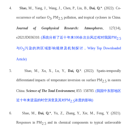
4.
Shao,
M., Yang, J., Wang, J., Chen, P., Liu, B.,
Dai, Q.
*. (2022). Co-
occurrence of surface O
, PM
pollution, and tropical cyclones in China.
3
2.5
Journal of Geophysical Research: Atmospheres
, 127(14),
e2021JD036310.
(
系统分析了近十年来
100
余次台风过程对我国
PM
2.5
与
O
污染的跨区域影响规律及机制探讨，
Wiley Top Downloaded
3
Article)
5.
Shao, M., Xu, X., Lu, Y.,
Dai, Q.
*. (2022). Spatio-temporally
differentiated impacts of temperature inversion on surface PM
in eastern
2.5
China.
Science of The Total Environment
, 855: 158785.
(
我国中东部地区
近十年来逆温的时空演变及其对
PM
浓度的影响
)
2.5
6.
Shao, M.,
Dai, Q.
*, Yu, Z., Zhang, Y., Xie, M., Feng, Y. (2021).
Responses in PM
and its chemical components to typical unfavorable
2.5