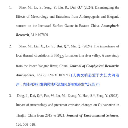
1.
Shao, M., Lv, S., Song, Y., Liu, R.,
Dai, Q.
* (2024)
.
Disentangling the
Effects of Meteorology and Emissions from Anthropogenic and Biogenic
sources on the Increased Surface Ozone in Eastern China.
Atmospheric
Research
, 311: 107699.
2.
Shao, M., Liu, X., Lv, S.,
Dai, Q.
*, Mu, Q. (2024). The importance of
local thermal circulations in PM
formation in a river valley: A case study
2.5
from the lower Yangtze River, China.
Journal of Geophysical Research:
Atmospheres
, 129(2), e2023JD039717.
(
人类文明起源于大江大河沿
岸，内陆河湖引发的局地环流如何影响城市空气污染？
)
3.
Ding, J.,
Dai, Q.
*, Fan, W., Lu, M., Zhang, Y., Han, S.*, Feng, Y. (2023).
Impact of meteorology and precursor emission changes on O
variation in
3
Tianjin, China from 2015 to 2021.
Journal of Environmental Sciences
,
126, 506–516.