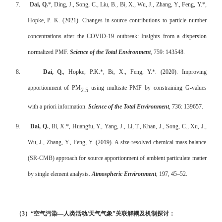
7.
Dai, Q.
*, Ding, J., Song, C., Liu, B., Bi, X., Wu, J., Zhang, Y., Feng, Y.*,
Hopke, P. K. (2021). Changes in source contributions to particle number
concentrations after the COVID-19 outbreak: Insights from a dispersion
normalized PMF.
Science of the Total Environment
, 759: 143548.
8.
Dai, Q.
, Hopke, P.K.*, Bi, X., Feng, Y.*. (2020). Improving
apportionment of PM
using multisite PMF by constraining G-values
2.5
with a priori information.
Science of the Total Environment
, 736: 139657.
9.
Dai, Q.
, Bi, X.*, Huangfu, Y., Yang, J., Li, T., Khan, J., Song, C., Xu, J.,
Wu, J., Zhang, Y., Feng, Y. (2019). A size-resolved chemical mass balance
(SR-CMB) approach for source apportionment of ambient particulate matter
by single element analysis.
Atmospheric Environment
, 197, 45–52.
（
3
）“空气污染—人类活动
/
天气气象”关联解耦及机制探讨：