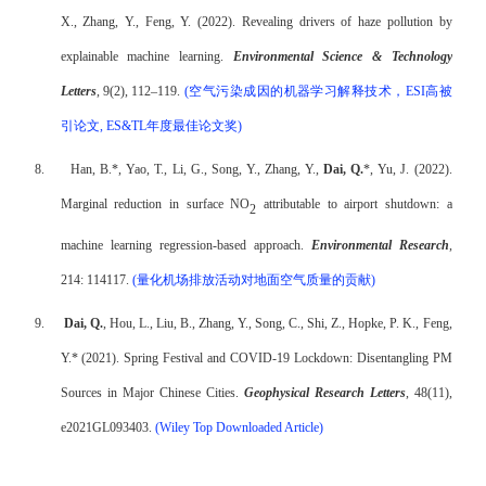
X., Zhang, Y., Feng, Y. (2022).
Revealing drivers of haze pollution by
explainable machine learning
.
Environmental Science & Technology
Letters
, 9(2), 112–119.
(
空气污染成因的机器学习解释技术，
ESI
高被
引论文
, ES&TL
年度最佳论文奖
)
8.
Han, B.*, Yao, T., Li, G., Song, Y., Zhang, Y.,
Dai, Q.
*, Yu, J. (2022).
Marginal reduction in surface NO
attributable to airport shutdown: a
2
machine learning regression-based approach.
Environmental Research
,
214: 114117.
(
量化机场排放活动对地面空气质量的贡献
)
9.
Dai, Q.
, Hou, L., Liu, B., Zhang, Y., Song, C., Shi, Z., Hopke, P. K., Feng,
Y.* (2021). Spring Festival and COVID-19 Lockdown: Disentangling PM
Sources in Major Chinese Cities.
Geophysical Research Letters
, 48(11),
e2021GL093403.
(Wiley Top Downloaded Article)