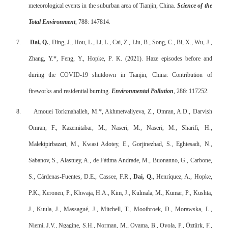
meteorological events in the suburban area of Tianjin, China.
Science of the
Total Environment
, 788: 147814.
7.
Dai, Q.
, Ding, J., Hou, L., Li, L., Cai, Z., Liu, B., Song, C., Bi, X., Wu, J.,
Zhang, Y.*, Feng, Y., Hopke, P. K. (2021). Haze episodes before and
during the COVID-19 shutdown in Tianjin, China: Contribution of
fireworks and residential burning.
Environmental Pollution
, 286: 117252.
8.
Amouei Torkmahalleh, M.*, Akhmetvaliyeva, Z., Omran, A.D., Darvish
Omran, F., Kazemitabar, M., Naseri, M., Naseri, M., Sharifi, H.,
Malekipirbazari, M., Kwasi Adotey, E., Gorjinezhad, S., Eghtesadi, N.,
Sabanov, S., Alastuey, A., de Fátima Andrade, M., Buonanno, G., Carbone,
S., Cárdenas-Fuentes, D.E., Cassee, F.R.,
Dai, Q.
, Henríquez, A., Hopke,
P.K., Keronen, P., Khwaja, H.A., Kim, J., Kulmala, M., Kumar, P., Kushta,
J., Kuula, J., Massagué, J., Mitchell, T., Mooibroek, D., Morawska, L.,
Niemi, J.V., Ngagine, S.H., Norman, M., Oyama, B., Oyola, P., Öztürk, F.,