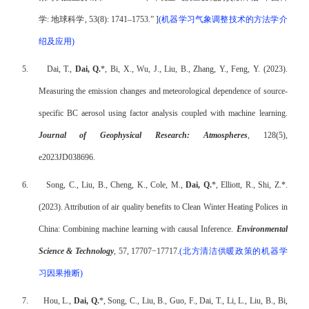
学
:
地球科学
, 53(8): 1741–1753.”
]
(
机器学习气象调整技术的方法学介
绍及应用
)
5.
Dai, T.,
Dai, Q.
*, Bi, X., Wu, J., Liu, B., Zhang, Y., Feng, Y. (2023).
Measuring the emission changes and meteorological dependence of source-
specific BC aerosol using factor analysis coupled with machine learning.
Journal of Geophysical Research: Atmospheres
, 128(5),
e2023JD038696.
6.
Song, C., Liu, B., Cheng, K., Cole, M.,
Dai, Q.
*, Elliott, R., Shi, Z.*.
(2023). Attribution of air quality benefits to Clean Winter Heating Polices in
China: Combining machine learning with causal Inference.
Environmental
Science & Technology
, 57, 17707−17717
.
(
北方清洁供暖政策的机器学
习因果推断
)
7.
Hou, L.,
Dai, Q.
*, Song, C., Liu, B., Guo, F., Dai, T., Li, L., Liu, B., Bi,