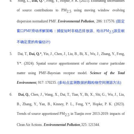
4.
Song, L.,
Dai, Q.
*, Feng, Y., Hopke, P. K. (2021). Estimating uncertainties
of source contributions to PM
using moving window evolving
2.5
dispersion normalized PMF.
Environmental Pollution
, 286: 117576.
(
固定
窗口
PMF
滑动求解策略：捕捉短时非稳态排放源、给出
PM
源贡献
2.5
不确定度的有偏估计
)
5.
Dai, T.,
Dai, Q.
*, Yin, J., Chen, J., Liu, B., Bi, X., Wu, J., Zhang, Y., Feng,
Y*. (2024). Spatial source apportionment of airborne coarse particulate
matter using PMF-Bayesian receptor model.
Science of the Total
Environment
, 917: 170235.
(
多站点监测数据的颗粒物空间溯源方法
)
6.
Dai, Q.
, Chen, J., Wang, X., Dai, T., Tian, Y., Bi, X., Shi, G., Wu, J., Liu,
B., Zhang, Y., Yan, B., Kinney, P. L., Feng, Y.*, Hopke, P. K. (2023).
Trends of source apportioned PM
in Tianjin over 2013-2019: impacts of
2.5
Clean Air Actions.
Environmental Pollution
,
325: 121344.