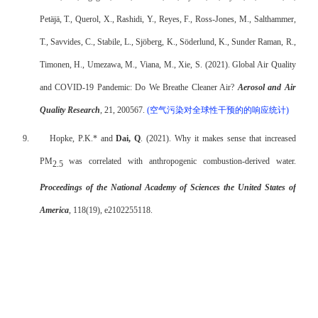
Petäjä, T., Querol, X., Rashidi, Y., Reyes, F., Ross-Jones, M., Salthammer,
T., Savvides, C., Stabile, L., Sjöberg, K., Söderlund, K., Sunder Raman, R.,
Timonen, H., Umezawa, M., Viana, M., Xie, S. (2021). Global Air Quality
and COVID-19 Pandemic: Do We Breathe Cleaner Air?
Aerosol and Air
Quality Research
, 21, 200567.
(
空气污染对全球性干预的的响应统计
)
9.
Hopke, P.K.* and
Dai, Q
. (2021). Why it makes sense that increased
PM
was correlated with anthropogenic combustion-derived water.
2.5
Proceedings of the National Academy of Sciences the United States of
America
, 118(19), e2102255118.