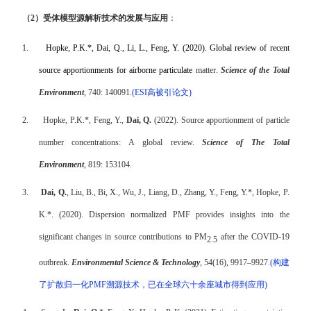
（
2
）受体模型源解析技术的发展与应用
：
1.
Hopke, P.K.*, Dai, Q., Li, L., Feng, Y. (2020). Global review of recent
source apportionments for airborne particulate
matter
.
Science of the Total
Environment
, 740: 140091.
(ESI
高被引论文
)
2.
Hopke, P.K.*, Feng, Y.,
Dai, Q.
(2022). Source apportionment of particle
number concentrations: A global review.
Science of The Total
Environment
, 819: 153104.
3.
Dai, Q.
, Liu, B., Bi, X., Wu, J., Liang, D., Zhang, Y., Feng, Y.*, Hopke, P.
K.*. (2020). Dispersion normalized PMF provides insights into the
significant changes in source contributions to PM
after the COVID-19
2.5
outbreak.
Environmental Science & Technology
, 54(16), 9917–9927.
(
构建
了扩散归一化
PMF
溯源技术，已在全球六十余座城市得到应用
)