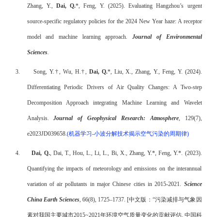
Zhang, Y.,
Dai, Q.
*
, Feng, Y. (2025). Evaluating Hangzhou’s urgent
source-specific regulatory policies for the 2024 New Year haze: A receptor
model and machine learning approach
.
Journal of Environmental
Sciences
.
3.
Song, Y.
†
, Wu, H.
†
,
Dai, Q.
*
, Liu, X., Zhang, Y., Feng, Y. (2024).
Differentiating Periodic Drivers of Air Quality Changes: A Two-step
Decomposition Approach integrating Machine Learning and Wavelet
Analysis.
Journal of Geophysical Research: Atmosphere
, 129(7),
e2023JD039658.
(
机器学习
-
小波分解技术揭示空气污染的周期律
)
4.
Dai, Q.
, Dai, T., Hou, L., Li, L., Bi, X., Zhang, Y.*, Feng, Y.*. (2023).
Quantifying the impacts of meteorology and emissions on the interannual
variation of air pollutants in major Chinese cities in 2015-2021.
Science
China Earth Sciences
, 66(8), 1725–1737. [
中文版：
“
污染减排与气象因
素对我国主要城市
2015~2021
年环境空气质量变化的贡献评估
.
中国科