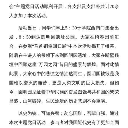
会
”
主题党日活动顺利开展，各支部及支部外共计
70
余
人参加了本次活动。
活动当日，同学们早上
5
：
30
于学院西南门集合出
发，
8
：
50
到达圆明园遗址公园。大家在绮春园前汇
合，在参观“马首铜像回归展”中本次活动揭开了帷幕。
随后在主讲人的带领下来到圆明园遗址，大家在断壁残
垣中回顾这座“万园之园”昔日的盛景与辉煌。面对此情
此景，大家心中的悲愤之情油然而生，圆明园被毁是我
国难以磨灭的痛苦，更是人类文明的巨大损失。但如
今，圆明园见证着中华民族的奋发图强与共和国的繁荣
昌盛，山河破碎、生民涂炭的历史悲剧不会重演。
以史为镜，可知兴替；勿忘国耻，吾辈自强。通过
本次主题党日活动，参与者对我国近代史有了更加全面