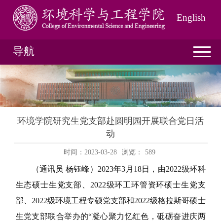
English
导航
环境学院研究生党支部赴圆明园开展联合党日活
动
时间：2023-03-28
浏览：
589
（通讯员 杨钰峰）
2023
年
3
月
18
日，由
2022
级环科
生态硕士生党支部、
2022
级环工环管资环硕士生党支
部、
2022
级环境工程专硕党支部和
2022
级格拉斯哥硕士
生党支部联合举办的“凝心聚力忆红色，砥砺奋进庆两