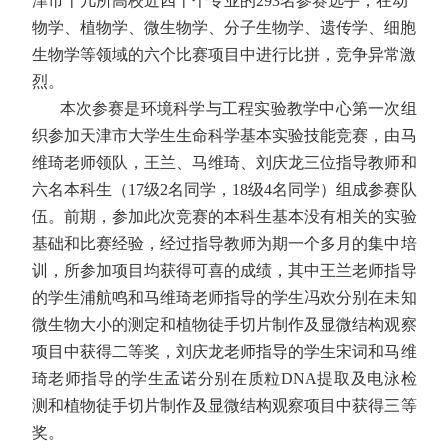
津市十几所高校近四十个专业的
293
名参赛选手，在动
物学、植物学、微生物学、分子生物学、遗传学、细胞
生物学等领域的六个比赛项目中进行比拼，竞争异常激
烈。
本次参赛是环境科学与工程实验教学中心第一次组
织参加天津市大学生生命科学基本实验技能竞赛，由马
维琦老师领队，王兰、马维琦、刘庆龙三位指导教师和
六名本科生（
17
级
2
名同学，
18
级
4
名同学）组成参赛队
伍。前期，参加此次竞赛的本科生基本没有相关的实验
基础和比赛经验，经过指导教师为期一个多月的集中培
训，所参加项目均获得可喜的成绩，其中王兰老师指导
的学生浦航鸣和马维琦老师指导的学生冯欢分别在未知
微生物大小的测定和植物徒手切片制作及显微结构观察
项目中获得二等奖，刘庆龙老师指导的学生宋词和马维
琦老师指导的学生孟诺分别在质粒
DNA
提取及电泳检
测和植物徒手切片制作及显微结构观察项目中获得三等
奖。