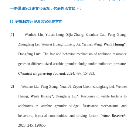
一作
/
通讯
SCI
论文
40
余篇，代表性论文如下：
1
）好氧颗粒污泥及其它生物方向
[1]
Wenhao Liu, Yuhan Long, Sijia Zhang, Zhenhua Cao, Peng Xiang,
Zhongfang Lei, Weiwei Huang, Limeng Xi, Yannan Wang,
Wenli Huang*
,
Dongfang Liu*. The fate and behavior mechanism of antibiotic resistance
genes in different-sized aerobic granular sludge under antibiotics pressure.
Chemical Engineering Journal
, 2024, 497, 154893.
[2]
Wenhao Liu, Peng Xiang, Yuan Ji, Zeyou Chen, Zhongfang Lei, Weiwei
Huang,
Wenli Huang*
, Dongfang Liu*. Response of viable bacteria to
antibiotics in aerobic granular sludge: Resistance mechanisms and
behaviors, bacterial communities, and driving factors.
Water Research
.
2023, 245, 120656.