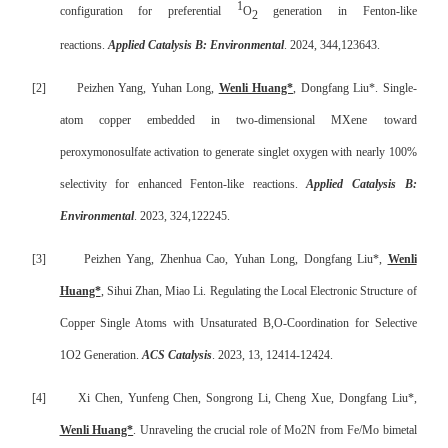
1
configuration for preferential
O
generation in Fenton-like
2
reactions.
Applied Catalysis B: Environmental
. 2024, 344,123643.
[2]
Peizhen Yang, Yuhan Long,
Wenli Huang*
, Dongfang Liu*. Single-
atom copper embedded in two-dimensional MXene toward
peroxymonosulfate activation to generate singlet oxygen with nearly 100%
selectivity for enhanced Fenton-like reactions.
Applied Catalysis B:
Environmental
. 2023, 324,122245.
[3]
Peizhen Yang, Zhenhua Cao, Yuhan Long, Dongfang Liu*,
Wenli
Huang*
, Sihui Zhan, Miao Li. Regulating the Local Electronic Structure of
Copper Single Atoms with Unsaturated B,O-Coordination for Selective
1O2 Generation.
ACS Catalysis
. 2023, 13, 12414-12424.
[4]
Xi Chen, Yunfeng Chen, Songrong Li, Cheng Xue, Dongfang Liu*,
Wenli Huang*
. Unraveling the crucial role of Mo2N from Fe/Mo bimetal