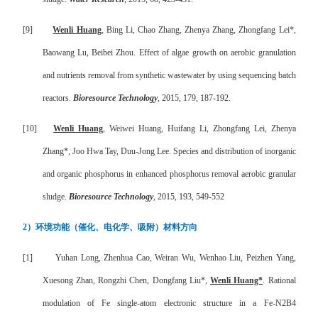
[9]
Wenli Huang
, Bing Li, Chao Zhang, Zhenya Zhang, Zhongfang Lei*,
Baowang Lu, Beibei Zhou. Effect of algae growth on aerobic granulation
and nutrients removal from synthetic wastewater by using sequencing batch
reactors.
Bioresource Technology
, 2015, 179, 187-192.
[10]
Wenli Huang
, Weiwei Huang, Huifang Li, Zhongfang Lei, Zhenya
Zhang*, Joo Hwa Tay, Duu-Jong Lee. Species and distribution of inorganic
and organic phosphorus in enhanced phosphorus removal aerobic granular
sludge.
Bioresource Technology
, 2015, 193, 549-552
2
）环境功能（催化、电化学、吸附）材料方向
[1]
Yuhan Long, Zhenhua Cao, Weiran Wu, Wenhao Liu, Peizhen Yang,
Xuesong Zhan, Rongzhi Chen, Dongfang Liu*,
Wenli Huang*
. Rational
modulation of Fe single-atom electronic structure in a Fe-N2B4