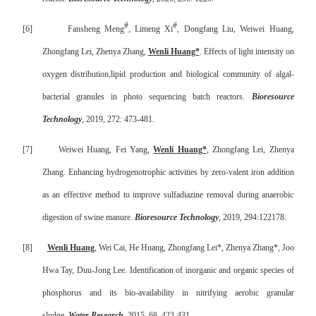
#
#
[6]
Fansheng Meng
, Limeng Xi
, Dongfang Liu, Weiwei Huang,
Zhongfang Lei, Zhenya Zhang,
Wenli Huang*
. Effects of light intensity on
oxygen distribution,lipid production and biological community of algal-
bacterial granules in photo sequencing batch reactors.
Bioresource
Technology
, 2019, 272: 473-481.
[7]
Weiwei Huang, Fei Yang,
Wenli Huang*
, Zhongfang Lei, Zhenya
Zhang. Enhancing hydrogenotrophic activities by zero-valent iron addition
as an effective method to improve sulfadiazine removal during anaerobic
digestion of swine manure.
Bioresource Technology
, 2019, 294:122178.
[8]
Wenli Huang
, Wei Cai, He Huang, Zhongfang Lei*, Zhenya Zhang*, Joo
Hwa Tay, Duu-Jong Lee. Identification of inorganic and organic species of
phosphorus and its bio-availability in nitrifying aerobic granular
sludge.
Water Research
, 2015, 68, 423-431.