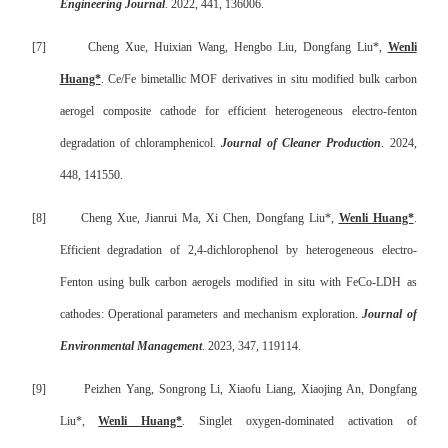
Engineering Journal
. 2022, 441, 136006.
[7]
Cheng Xue, Huixian Wang, Hengbo Liu, Dongfang Liu*,
Wenli
Huang*
. Ce/Fe bimetallic MOF derivatives in situ modified bulk carbon
aerogel composite cathode for efficient heterogeneous electro-fenton
degradation of chloramphenicol.
Journal of Cleaner Production
. 2024,
448, 141550.
[8]
Cheng Xue, Jianrui Ma, Xi Chen, Dongfang Liu*,
Wenli Huang*
.
Efficient degradation of 2,4-dichlorophenol by heterogeneous electro-
Fenton using bulk carbon aerogels modified in situ with FeCo-LDH as
cathodes: Operational parameters and mechanism exploration.
Journal of
Environmental Management
. 2023, 347, 119114.
[9]
Peizhen Yang, Songrong Li, Xiaofu Liang, Xiaojing An, Dongfang
Liu*,
Wenli Huang*
. Singlet oxygen-dominated activation of