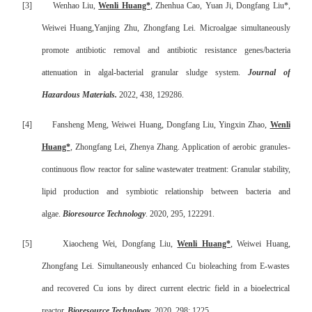
[3]
Wenhao Liu,
Wenli Huang*
, Zhenhua Cao, Yuan Ji, Dongfang Liu*,
Weiwei Huang,Yanjing Zhu, Zhongfang Lei. Microalgae simultaneously
promote antibiotic removal and antibiotic resistance genes/bacteria
attenuation in algal-bacterial granular sludge system.
Journal of
Hazardous Materials.
2022, 438, 129286.
[4]
Fansheng Meng, Weiwei Huang, Dongfang Liu, Yingxin Zhao,
Wenli
Huang*
, Zhongfang Lei, Zhenya Zhang. Application of aerobic granules-
continuous flow reactor for saline wastewater treatment: Granular stability,
lipid production and symbiotic relationship between bacteria and
algae.
Bioresource Technology
. 2020, 295, 122291.
[5]
Xiaocheng Wei, Dongfang Liu,
Wenli Huang*
, Weiwei Huang,
Zhongfang Lei. Simultaneously enhanced Cu bioleaching from E-wastes
and recovered Cu ions by direct current electric field in a bioelectrical
reactor.
Bioresource Technology
, 2020, 298: 1225.