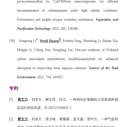
peroxymonosulfate by CuO/MXene nanocomposites for efficient
decontamination of carbamazepine under high salinity conditions:
Performance and singlet oxygen evolution mechanism.
Separation and
Purification Technology
. 2022, 285, 120288.
#
#
[10]
Songrong Li
,
Wenli Huang
,
Peizhen Yang, Zhendong Li, Baiqin Xia,
Mingjie Li, Cheng Xue, Dongfang Liu. One-pot synthesis of N-doped
carbon intercalated molybdenum disulfidenanohybrid for enhanced
adsorption of tetracycline from aqueous solutions.
Science of the Total
Environment
, 2021, 754, 141925.
专利
[1]
黄文力
，刘东方，柳文浩，纪元。
一种强化好氧颗粒污泥形成和稳
定运行的反应器，
ZL202123364041.3
[2]
黄文力
，刘东方，张少雄，黄薇薇，孟凡盛，雷中方。
一种气提双