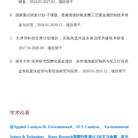
研发，
2024.03-2027.03
，项目骨干
4.
国家重点研发计划
-
子课题，畜禽粪便好氧发酵工艺重金属控制技术研
发与示范，
2016.01-2020.12
，项目骨干
5.
天津市科技支撑计划项目，滨海高盐河道水体治理关键技术研发，
2017.10-2020.09
，项目骨干
6.
南开大学
-
沧州研究院孵化基金项目，沧州渤海新区制药与化工行业高
盐有机废水处理与零排放研究与应用，
2020.01-2021.12
，项目骨干
学术论著
在
Applied Catalysis B: Environmental
、
ACS Catalysis
、
Environmental
Science & Technology
、
Water Research
等期刊发表
SCI
论文
70
余篇，其中