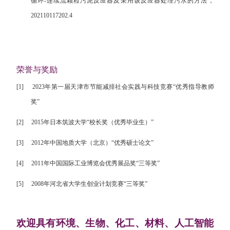
循环
-
连续流颗粒污泥反应器及采用该反应器处理污水的方法，
202110117202.4
荣誉与奖励
[1]
2023
年第一届天津市节能减排社会实践与科技竞赛“优秀指导教师
奖”
[2]
2015
年日本筑波大学“校长奖（优秀毕业生）”
[3]
2012
年中国地质大学（北京）“优秀硕士论文”
[4]
2011
年中国国际工业博览会优秀展品奖“三等奖”
[5]
2008
年河北省大学生创业计划竞赛“三等奖”
欢迎具有环境、生物、化工、材料、人工智能