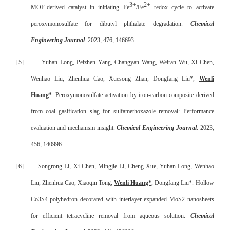
3+
2+
MOF-derived catalyst in initiating Fe
/Fe
redox cycle to activate
peroxymonosulfate for dibutyl phthalate degradation.
Chemical
Engineering Journal
. 2023, 476, 146693.
[5]
Yuhan Long, Peizhen Yang, Changyan Wang, Weiran Wu, Xi Chen,
Wenhao Liu, Zhenhua Cao, Xuesong Zhan, Dongfang Liu*,
Wenli
Huang*
. Peroxymonosulfate activation by iron-carbon composite derived
from coal gasification slag for sulfamethoxazole removal: Performance
evaluation and mechanism insight.
Chemical Engineering Journal
. 2023,
456, 140996.
[6]
Songrong Li, Xi Chen, Mingjie Li, Cheng Xue, Yuhan Long, Wenhao
Liu, Zhenhua Cao, Xiaoqin Tong,
Wenli Huang*
, Dongfang Liu*. Hollow
Co3S4 polyhedron decorated with interlayer-expanded MoS2 nanosheets
for efficient tetracycline removal from aqueous solution.
Chemical