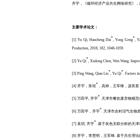
齐宇，《循环经济产业共生网络研究》，
主要学术论文：
*
*
[1] Yu Qi, Hancheng Dai
, Yong Geng
, Y
Production, 2018, 182, 1048-1059.
*
[2] Yu Qi
, Xudong Chen, Wen Wang. Improved
*
*
[3] Ping Wang, Qian Liu
, Yu Qi
. Factors i
*
[4]
齐宇，朱坦
，高帅，王军锋，汲奕君
*
[5]
万田平
,
齐宇
.
天津市餐饮废弃物规范
*
[6]
万田平，齐宇
.
天津市农村沼气生物
*
[7]
袁玥
,
齐宇
.
基于灰色关联分析的天津
[8]
齐宇，李慧明，王军锋
.
基于共生理论