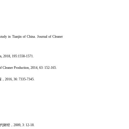
study in Tianjin of China. Journal of Cleaner
on, 2018, 195:1558-1571.
 of Cleaner Production, 2014, 63: 152-165.
报，
2016, 36: 7335-7345.
代财经，
2009, 3: 12-18.