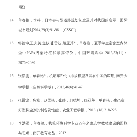
1
区
)
14.
单春艳，李科，日本参与型道路规划制度及其对我国的启示，国际
城市规划
2014,29(3):91-96.
（
CSSCI
）
15.
邹德坤
,
王夫美
,
焦
姣
,
张雷波
,
姬亚芹
*
，单春艳，夏季学生宿舍室内降
尘中
PAEs
污染特征和暴露评价，中国环境科学
2013,33(11)
：
2075~2080
16.
强彦雯，单春艳
*
，机动车
PM
排放模型及其在中国的应用
,
南开大
2.5
学学报（自然科学版）
, 2013,46(6):41-47.
17.
张雷波
，
焦姣
，
赵雪艳
，
张静
，
邹德坤
，
姬亚芹
，
单春艳
，
生态友
好型抑尘剂的制备及性能
，农业工程学报，
2013, (18)
:218-225
18.
李洪远，单春艳，我校环境科学专业
29
年来生态学教材建设的回顾
与思考，南开教育论丛，
2012.