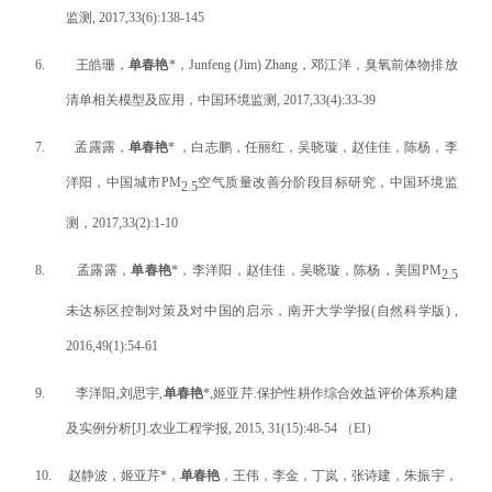
监测
, 2017,33(6):138-145
6.
王皓珊，
单春艳
*
，
Junfeng (Jim) Zhang
，邓江洋，臭氧前体物排放
清单相关模型及应用，中国环境监测
, 2017,33(4):33-39
7.
孟露露，
单春艳
*
，白志鹏，任丽红，吴晓璇，赵佳佳，陈杨，李
洋阳，中国城市
PM
空气质量改善分阶段目标研究，中国环境监
2.5
测，
2017,33(2):1-10
8.
孟露露
，
单春艳
*
，李洋阳，
赵佳佳，
吴晓璇
，
陈杨
，美国
PM
2.5
未达标区控制对策及对中国的启示，南开大学学报
(
自然科学版
) ,
2016,49(1):54-61
9.
李洋阳
,
刘思宇
,
单春艳
*,
姬亚芹
.
保护性耕作综合效益评价体系构建
及实例分析
[J].
农业工程学报
, 2015, 31(15):48-54
（
EI
）
10.
赵静波
，
姬亚芹
*
，
单春艳
，
王伟
，
李金
，
丁岚
，
张诗建
，
朱振宇
，