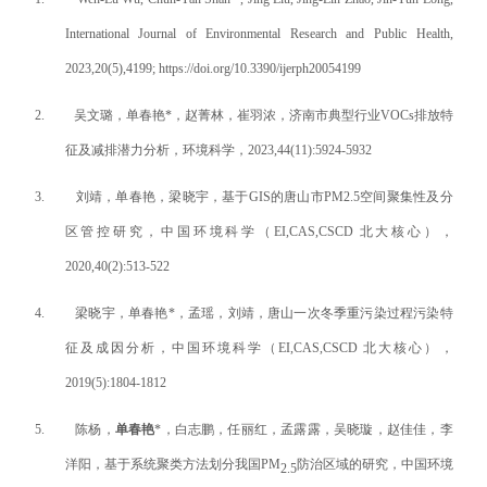
International Journal of Environme
ntal Research and Public Health,
2023,20(5),4199;
https://doi.org/10.3390/ijerph20054199
2.
吴文璐，单春艳
*
，赵菁林，崔羽浓，济南市典型行业
VOCs
排放特
征及减排潜力分析，环境科学，
2023,44(11):5924-5932
3.
刘靖，单春艳，梁晓宇，基于
GIS
的唐山市
PM2.5
空间聚集性及分
区管控研究，中国环境科学（
EI,CAS,CSCD
北大核心），
2020,40(2):513-522
4.
梁晓宇
，
单春艳
*
，孟瑶，
刘靖
，
唐山一次冬季重污染过程污染特
征及成因分析
，中国环境科学（
EI,CAS,CSCD
北大核心），
2019(5):1804-1812
5.
陈杨，
单春艳
*
，白志鹏，任丽红，孟露露，吴晓璇，赵佳佳，李
洋阳，基于系统聚类方法划分我国
PM
防治区域的研究，中国环境
2.5