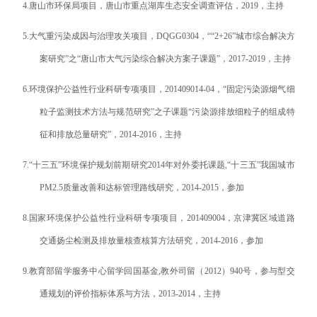
4.
唐山市环保局项目，唐山市重点湖库生态安全调查评估，
2019
，主持
5.
大气重污染成因与治理攻关项目，
DQGG0304
，
““
2+26
”
城市综合解决方
案研究
”
之
“
唐山市大气污染综合解决方案子课题
”
，
2017-2019
，主持
6.
环境保护公益性行业科研专项项目，
201409014-04
，
“
固定污染源烟气细
粒子监测技术方法与规范研究
”
之子课题
“
污染源排放细粒子的组成特
征和排放总量研究
”
，
2014-2016
，主持
7.
“
十三五
”
环境保护规划前期研究
2014
年对外委托课题
,
“
十三五
”
我国城市
PM2.5
质量改善和达标管理路线研究
，
2014-2015
，参加
8.
国家环境保护公益性行业科研专项项目，
201409004
，京津冀区域道路
交通扬尘检测及排放量核查核算方法研究，
2014-2016
，参加
9.
教育部留学服务中心留学回国基金
,
教外司留（
2012
）
940
号，参与型交
通规划的评价指标体系与方法，
2013-2014
，主持