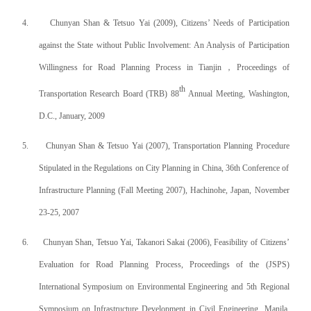
4.
Chunyan Shan & Tetsuo Yai (2009),
Citizens’ Needs of Participation
against the State without Public Involvement: An Analysis of Participation
Willingness for Road Planning Process in Tianjin
，
Proceedings of
th
Transportation Research Board (TRB) 88
Annual Meeting, Washington,
D.C., January, 2009
5.
Chunyan Shan & Tetsuo Yai (2007), Transportation Planning Procedure
Stipulated in the Regulations on City Planning in China, 36th Conference of
Infrastructure Planning (Fall Meeting 2007), Hachinohe, Japan, November
23-25, 2007
6.
Chunyan Shan, Tetsuo Yai, Takanori Sakai (2006), Feasibility of Citizens’
Evaluation for Road Planning Process, Proceedings of the (JSPS)
International Symposium on Environmental Engineering and 5th Regional
Symposium on Infrastructure Development in Civil Engineering, Manila,