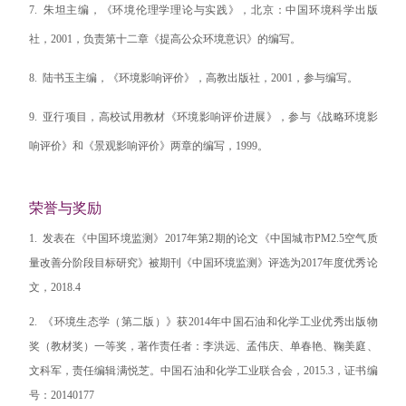
7.
朱坦主编，《环境伦理学理论与实践》，北京：中国环境科学出版
社，
2001
，负责第十二章《提高公众环境意识》的编写。
8.
陆书玉主编，《环境影响评价》，高教出版社，
2001
，参与编写。
9.
亚行项目，高校试用教材《环境影响评价进展》，参与《战略环境影
响评价》和《景观影响评价》两章的编写，
1999
。
荣誉与奖励
1.
发表在《中国环境监测》
2017
年第
2
期的论文《中国城市
PM2.5
空气质
量改善分阶段目标研究》被期刊《中国环境监测》评选为
2017
年度优秀论
文，
2018.4
2.
《环境生态学（第二版）》获
2014
年中国石油和化学工业优秀出版物
奖（教材奖）一等奖，著作责任者：李洪远、孟伟庆、单春艳、鞠美庭、
文科军，责任编辑满悦芝。中国石油和化学工业联合会，
2015.3
，证书编
号：
20140177