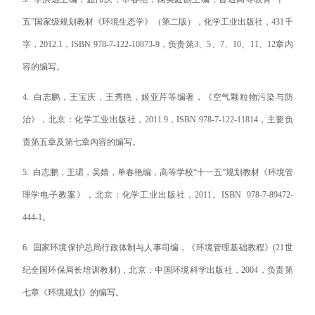
五”国家级规划教材《环境生态学》（第二版），化学工业出版社，
431
千
字，
2012.1
，
ISBN
978-7-122-10873-9
，
负责第
3
、
5
、
7
、
10
、
11
、
12
章内
容的编写。
4.
白志鹏，王宝庆，王秀艳，姬亚芹等编著，
《空气颗粒物污染与防
治》
，北京：
化学工业出版社
，
2011.9
，
ISBN 978-7-122-11814
，主要负
责第五章及第七章内容的编写。
5.
白志鹏，王珺，吴婧，单春艳编，高等学校“十一五”规划教材《环境管
理学电子教案》，北京：化学工业出版社，
2011
。
ISBN
978-7-89472-
444-1
。
6.
国家环境保护总局行政体制与人事司编，《环境管理基础教程》
(21
世
纪全国环保局长培训教材
)
，北京：中国环境科学出版社，
2004
，负责第
七章《环境规划》的编写。