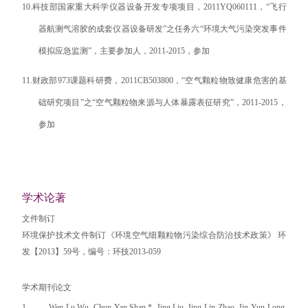
10.
科技部国家重大科学仪器设备开发专项项目，
2011YQ060111
，
“
飞行
器航测气溶胶的成套仪器设备研发
”
之任务六
“
环境大气污染突发事件
模拟应急监测
”
，主要参加人，
2011-2015
，参加
11.
财政部
973
课题科研费，
2011CB503800
，“空气颗粒物致健康危害的基
础研究项目”之“空气颗粒物来源与人体暴露表征研究”，
2011-2015
，
参加
学术论著
文件制订
环境保护技术文件制订《环境空气细颗粒物污染综合防治技术政策》 环
发【2013】59号，编号：环技2013-059
学术期刊论文
1.
Wen-Lu Wu, Chun-Yan Shan *, Jing Liu, Jing-Lin Zhao, Jin-Yun Long,