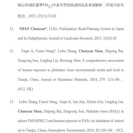
鞍山市城区夏季
PM
中多环芳烃组成特征及来源解析
，
环境污染与
2.5
防治
，
2015, 37(11)
:72-82
11.
SHAN Chunyan*
, LI Ke, Participatory Road Planning System in Japan
and Its Enlightnment, Journal of Landscape Research, 2015, 7(2):6-10
12.
Yaqin Ji, Fumei Wang*, Leibo Zhang,
Chunyan Shan
, Zhipeng Bai,
Zengrong Sun, Lingling Liu, Boxiong Shen, A comprehensive assessment
of human exposure to phthalates from environmental media and food in
Tianjin, China, Journal of Hazardous Materials, 2014, 279: 133-140
，
(SCI, 1
区
)
13.
Leibo Zhang, Fumei Wang, Yaqin Ji, Jiao Jiao, Dekun Zou, Lingling Liu,
Chunyan Shan
, Zhipeng Bai, Zengrong Sun,
Phthalate esters (PAEs) in
indoor PM10/PM2.5 and human exposure to PAEs via inhalation of indoor
air in Tianjin, China
, Atmospheric Environment, 2014, 85:139-146
，
(SCI,