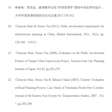
19.
单春艳，李洪远，案例教学法在“环境管理学”课程中的应用与设计，
大学环境类课程报告论坛论文集
2012:159-162.
20.
Chunyan Shan & Tetsuo Yai (2011), Public involvement requirements for
infrastructure planning in China, Habitat International, 2011, 35(1), pp.
158-166.
（
SSCI
）
21.
Chunyan Shan, Tetsuo Yai (2008), Evaluation on the Public Involvement
Practice of Tianjin Urban Expressway Project, Journal of the City Planning
Institute of Japan, Vol.43, pp.265-270.
22.
Chunyan Shan, Tetsuo Yai & Takanori Sakai (2007), Citizens’ Evaluation
of Road Planning Process: Case Study of Yokohama North-West Corridor,
Journal of the Eastern Asia Society for Transportation Studies, 2007 , Vol.
7, pp.283-298.