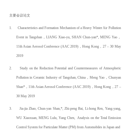
主要会议论文
1.
Characteristics and Formation Mechanism of a Heavy Winter Air Pollution
Event in Tangshan
，
LIANG Xiao-yu, SHAN Chun-yan*, MENG Yao
，
11th Asian Aerosol Conference (AAC 2019)
，
Hong Kong
，
27 – 30 May
2019
2.
Study on the Reduction Potential and Countermeasures of Atmospheric
Pollution in Ceramic Industry of Tangshan, China
，
Meng Yao
，
Chunyan
Shan*
，
11th Asian Aerosol Conference (AAC 2019)
，
Hong Kong
，
27 –
30 May 2019
3.
Jia-jia Zhao, Chun-yan Shan,*, Zhi-peng Bai, Li-hong Ren, Yang-yang,
WU Xiaoxuan, MENG Lulu, Yang Chen, Analysis on the Total Emission
Control System for Particulate Matter (PM) from Automobiles in Japan and Chin