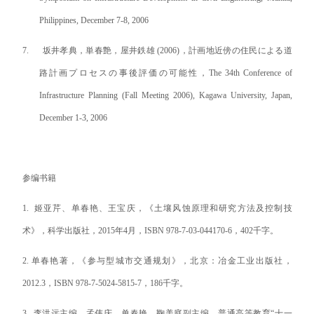
Philippines, December 7-8, 2006
7.
坂井孝典，
単
春
艶
，屋井
鉄
雄
(2006)
，
計
画地近傍の住民による道
路
計
画プロセスの
事後
評価
の可能性，
The 34th Conference of
Infrastructure Planning (Fall Meeting 2006), Kagawa University, Japan,
December 1-3, 2006
参编书籍
1.
姬亚芹、单春艳、王宝庆，《土壤风蚀原理和研究方法及控制技
术》，科学出版社，
2015
年
4
月，
ISBN 978-7-03-044170-6
，
402
千字。
2.
单春艳著，《参与型城市交通规划》，北京：冶金工业出版社，
2012.3
，
ISBN
978-7-5024-5815-7
，
186
千字。
3.
李洪远主编，孟伟庆，单春艳，鞠美庭副主编，普通高等教育“十一