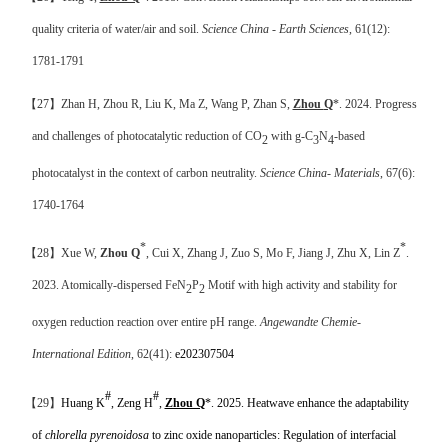
quality criteria of water/air and soil.
Science China - Earth Sciences
, 61(12):
1781-1791
【
27
】
Zhan
H, Zhou R, Liu K, Ma Z
, Wang P, Zhan S,
Zhou
Q
*
. 2024.
Progress
and challenges of photocatalytic reduction of CO
with g-C
N
-based
2
3
4
photocatalyst in the context of carbon neutrality.
Science China- Materials
, 67(6):
1740-1764
*
*
【
28
】
Xue W,
Zhou Q
, Cui X, Zhang J, Zuo S, Mo F, Jiang J, Zhu X, Lin Z
.
2023. Atomically-dispersed FeN
P
Motif with high activity and stability for
2
2
oxygen reduction reaction over entire pH range.
Angewandte Chemie-
International Edition
, 62(41):
e202307504
#
#
【
29
】
Huang K
, Zeng H
,
Zhou Q
*. 2025. Heatwave enhance the adaptability
of
chlorella pyrenoidosa
to zinc oxide nanoparticles: Regulation of interfacial