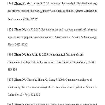
【
14
】
Zhou Q
*, Ma S, Zhan S. 2018. Superior photocatalytic disinfection of Ag-
3D ordered mesoporous CeO
under visible light condition.
Applied Catalysis B:
2
Environmental
, 224: 27-37
【
15
】
Zhou Q
*, Hu X.
2017. Systemic stress and recovery patterns of rice roots
in response to graphene oxide nanosheets.
Environmental Science & Technology,
51(4): 2022-2030
【
16
】
Zhou Q
*
, Sun F, Liu R. 2005. Joint chemical flushing of soils
contaminated with petroleum hydrocarbons.
Environment International
, 31(6):
835-839
【
17
】
Zhou Q
*
, Cheng Y, Zhang Q, Liang J. 2004. Quantitative analyses of
relationships between ecotoxicological effects and combined pollution.
Science in
China Ser. C
, 47(4): 332-339
【
18
】
Zhou Q
, Gibson CE*, Foy RH. 2000.
Long-term changes of nitrogen and