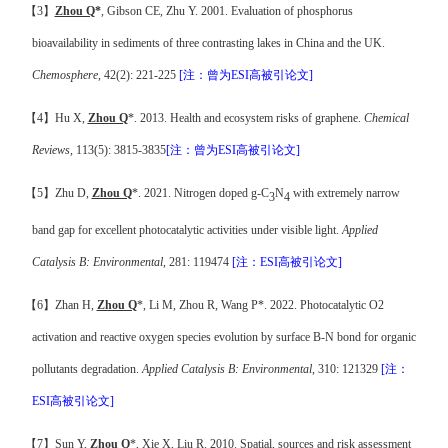
【
3
】
Zhou Q
*
, Gibson CE, Zhu Y. 2001. Evaluation of phosphorus
bioavailability in sediments of three contrasting lakes in China and the UK.
Chemosphere
, 42(2): 221-225
[
注
：曾为
ESI
高被引论文
]
【
4
】
Hu X,
Zhou Q
*. 2013. Health and ecosystem risks of graphene.
Chemical
Reviews
,
113(5): 3815-3835
[
注
：曾为
ESI
高被引论文
]
【
5
】
Zhu D,
Zhou Q
*. 2021. Nitrogen doped g-C
N
with extremely narrow
3
4
band gap for excellent photocatalytic activities under visible light.
Applied
Catalysis B: Environmental
, 281: 119474
[
注
：
ESI
高被引论文
]
【
6
】
Zhan H,
Zhou Q
*, Li M, Zhou R, Wang P*. 2022. Photocatalytic O2
activation and reactive oxygen species evolution by surface B-N bond for organic
pollutants degradation.
Applied Catalysis B: Environmental
, 310: 121329
[
注
：
ESI
高被引论文
]
【
7
】
Sun Y,
Zhou Q
*, Xie X, Liu R. 2010. Spatial, sources and risk assessment