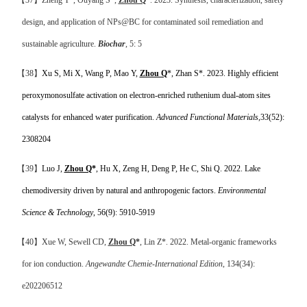
design, and application of NPs@BC for contaminated soil remediation and
sustainable agriculture.
Biochar
, 5: 5
【
38
】
Xu S, Mi X, Wang P, Mao Y,
Zhou Q
*, Zhan S*. 2023.
Highly efficient
peroxymonosulfate activation on electron-enriched ruthenium dual-atom sites
catalysts for enhanced water purification.
Advanced Functional Materials
,
33(52):
2308204
【
39
】
Luo J,
Zhou Q
*
, Hu X, Zeng H, Deng P, He C, Shi Q. 2022. Lake
chemodiversity driven by natural and anthropogenic factors.
Environmental
Science & Technology
, 56(9): 5910-5919
【
40
】
Xue W, Sewell CD,
Zhou Q
*
, Lin Z*. 2022. Metal-organic frameworks
for ion conduction.
Angewandte Chemie-International Edition
, 134(34):
e202206512