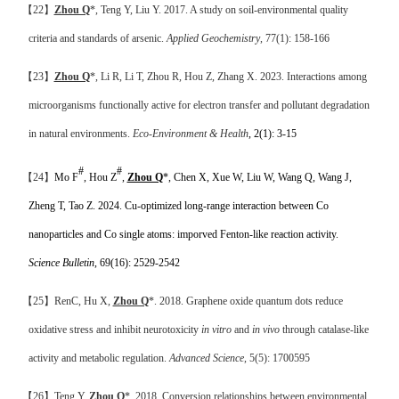
【
22
】
Zhou Q
*, Teng Y, Liu Y. 2017.
A study on soil-environmental quality
criteria and standards of arsenic.
Applied Geochemistry
, 77(1): 158-166
【
23
】
Zhou Q
*, Li R, Li T, Zhou R, Hou Z, Zhang X. 2023.
Interactions among
microorganisms functionally active for electron transfer and pollutant degradation
in natural environments.
Eco-Environment & Health
,
2(1): 3-15
#
#
【
24
】
Mo F
, Hou Z
,
Zhou Q
*, Chen X, Xue W, Liu W, Wang Q, Wang J,
Zheng T, Tao Z. 2024.
Cu-optimized long-range interaction between Co
nanoparticles and Co single atoms: imporved Fenton-like reaction activity.
Science Bulletin
, 69(16): 2529-2542
【
25
】
RenC, Hu X,
Zhou Q
*. 2018. Graphene oxide quantum dots reduce
oxidative stress and inhibit neurotoxicity
in vitro
and
in vivo
through catalase-like
activity and metabolic regulation.
Advanced Science
, 5(5): 1700595
【
26
】
Teng Y,
Zhou Q
*. 2018.
Conversion relationships between environmental