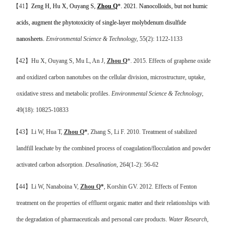
【
41
】
Zeng H, Hu X, Ouyang S,
Zhou Q
*. 2021. Nanocolloids, but not humic
acids, augment the phytotoxicity of single-layer molybdenum disulfide
nanosheets.
Environmental Science & Technology
, 55(2): 1122-1133
【
42
】
Hu X, Ouyang S, Mu L, An J,
Zhou Q
*
. 2015.
Effects of graphene oxide
and oxidized carbon nanotubes on the cellular division, microstructure, uptake,
oxidative stress and metabolic profiles
.
Environmental Science & Technology
,
49(18): 10825-10833
【
43
】
Li W, Hua T,
Zhou Q
*
, Zhang S, Li F. 2010. Treatment of stabilized
landfill leachate by the combined process of coagulation/flocculation and powder
activated carbon adsorption.
Desalination
, 264(1-2): 56-62
【
44
】
Li W, Nanaboina V,
Zhou Q
*
, Korshin GV. 2012.
Effects of Fenton
treatment on the properties of effluent organic matter and their relationships with
the degradation of pharmaceuticals and personal care products
.
Water Research
,