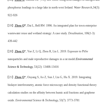
phosphorus loadings to a large lake in north-west Ireland.
Water Research
,34(3):
922-926
【
19
】
Zhou Q
*
, Dai L, Bell RW. 1996. An integrated plan for town-enterprise
wastewater reuse and wetland strategy: A case study.
Desalination
, 106(1-3):
439-442
【
20
】
Zhou Q
*, Yue Z, Li Q, Zhou R, Liu L. 2019.
Exposure to PbSe
nanoparticles and male reproductive damages in a rat model.
Environmental
Science & Technology,
53(22): 13408-13416
【
21
】
Zhou Q
*, Ouyang S, Ao Z, Sun J, Liu G, Hu X. 2019. Integrating
biolayer interferometry, atomic force microscopy and density functional theory
calculation studies on the affinity between humic acid fractions and graphene
oxide.
Environmental Science & Technology,
53(7): 3773-3781