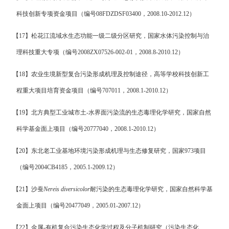
科技创新专项资金项目（编号
08FDZDSF03400
，
2008.10-2012.12
）
【
17
】
松花江流域水生态功能一级二级分区研究
，国家水体污染控制与治
理科技重大专项（编号
2008ZX07526-002-01
，
2008.8-2010.12
）
【
18
】
农业生境新型复合污染形成机理及控制途径，
高等学校科技创新工
程重大项目培育资金项目
（编号
707011
，
2008.1-2010.12
）
【
19
】
北方典型工业城市土
-
水界面污染流的生态毒理化学研究
，国家自然
科学基金面上项目
（编号
20777040
，
2008.1-2010.12
）
【
20
】
东北老工业基地环境污染形成机理与生态修复研究，国家
973
项目
（编号
2004CB4185
，
2005.1-2009.12
）
【
21
】
沙蚕
Nereis diversicolor
耐污染的生态毒理化学研究，国家自然科学基
金面上项目（编号
20477049
，
2005.01-2007.12
）
【
22
】
金属
-
有机复合污染生态化学过程及分子机制研究（污染生态化