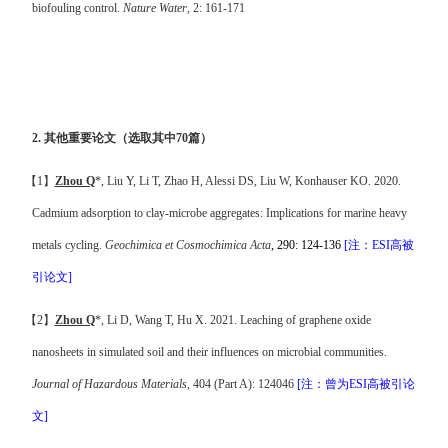
biofouling control.
Nature Water
, 2: 161-171
2. 其他
重要论文
（选取其中70篇
）
【
1
】
Zhou Q
*, Liu Y
,
Li T, Zhao H, Alessi DS, Liu W, Konhauser KO. 2020.
Cadmium adsorption to clay-microbe aggregates: Implications for marine heavy
metals cycling
.
Geochimica et Cosmochimica Acta
, 290: 124-136
[
注
：
ESI
高被
引论文
]
【
2
】
Zhou Q
*, Li D, Wang T, Hu X.
2021. Leaching of graphene oxide
nanosheets in simulated soil and their influences on microbial communities
.
Journal of Hazardous Materials
, 404 (Part A): 124046
[
注
：曾为
ESI
高被引论
文
]