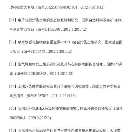
理科技重大专项（编号
2012ZX07501002-001
，
2012.7-2016.12
）
【
11
】
电子垃圾污染土壤的生态修复机制研究，
国家自然科学基金
-
广东联
合基金重点项目（编号
U1133006
，
2012.1-2015.12
）
【
12
】
纳米铁强化植物修复重金属
-PHAHs
复合污染土壤研究，国家基金面
上项目
（编号
31170473
，
2012.1-2015.12
）
【
13
】
空气颗粒物的土壤起源机制及其与心肺疾病的耦合研究，国家
973
课
题（编号
2011CB503802
，
2011.1-2015.12
）
【
14
】
土壤污染微界面过程及其分子诊断与调控原理，国家自然科学基金
重点项目（编号
21037002
，
2011.1-2014.12
）
【
15
】
我国水环境
BTEX
污染的修复限值研究，
国家环保公益性项目（编号
200909041
，
2009.9-2012.8
）
【
16
】
大沽排污河底泥安全处置与河道生态修复技术集成及应用
，
天津市