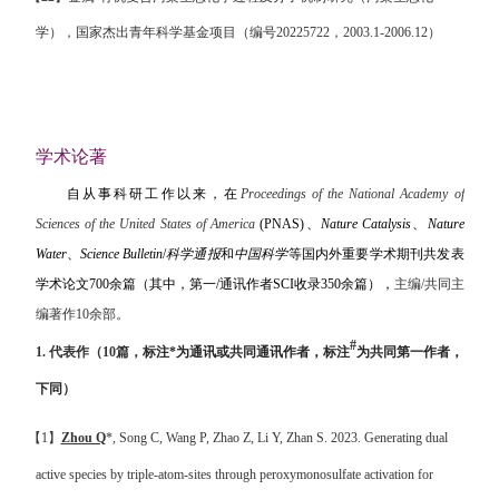
学），国家杰出青年科学基金项目（编号
20225722
，
2003.1-2006.12
）
学术论著
自从事科研工作以来，
在
Proceedings of the National Academy of
Sciences of the United States of America
(PNAS)
、
Nature Catalysis
、
Nature
Water
、
Science Bulletin
/
科学通报
和
中国科学
等国内外重要学术期刊共发表
学术论文
700
余篇
（其中，第一
/
通讯作者
SCI
收录
350
余篇），
主编
/
共同主
编著作
10
余
部。
#
1.
代表作
（
10
篇，
标注
*
为通讯或共同通讯作者，标注
为共同第一作者，
下同
）
【
1
】
Zhou Q
*, Song C, Wang P, Zhao Z, Li Y, Zhan S. 2023. Generating dual
active species by triple-atom-sites through peroxymonosulfate activation for