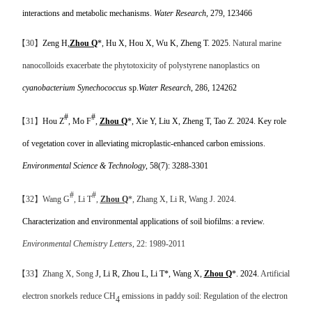
interactions and metabolic mechanisms.
Water Research
, 279, 123466
【
30
】
Zeng H,
Zhou Q
*, Hu X, Hou X, Wu K, Zheng T. 2025.
Natural marine
nanocolloids exacerbate the phytotoxicity of polystyrene nanoplastics on
cyanobacterium Synechococcus
sp.
Water Research
, 286, 124262
#
#
【
31
】
Hou Z
, Mo F
,
Zhou Q
*, Xie Y, Liu X, Zheng T, Tao Z. 2024. Key role
of vegetation cover in alleviating microplastic-enhanced carbon emissions.
Environmental Science & Technology
, 58(7): 3288-3301
#
#
【
32
】
Wang
G
, Li T
,
Zhou Q
*, Zhang X, Li R, Wang J. 2024.
Characterization and environmental applications of soil biofilms: a review.
Environmental Chemistry Letters
, 22: 1989-2011
【
33
】
Zhang X,
Song
J, Li R, Zhou L, Li T*, Wang X,
Zhou Q
*. 2024.
Artificial
electron snorkels reduce CH
emissions in paddy soil: Regulation of the electron
4