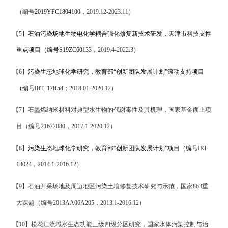
（编号
2019YFC1804100
，
2019.12-2023.11
）
【
5
】
石油污染场地生物电化学耦合强化修复新技术研发，天津市科技支撑
重点项目（编号
S19ZC60133
，
2019.4-2022.3
）
【
6
】
污染生态地球化学研究，教育部“创新团队发展计划”滚动支持项目
（编号
IRT_17R58
；
2018.01-2020.12
）
【
7
】
石墨烯纳米材料对典型水生物的代谢毒性及其机理
，
国家基金面上项
目（编号
21677080
，
2017.1-2020.12
）
【
8
】
污染生态地球化学研究，教育部“创新团队发展计划”项目（编号
IRT
13024
，
2014.1-2016.12
）
【
9
】
石油开采场地及周边地区污染土壤修复技术研究与示范，国家
863
重
大课题（编号
2013AA06A205
，
2013.1-2016.12
）
【
10
】
松花江流域水生态功能三级四级分区研究，国家水体污染控制与治