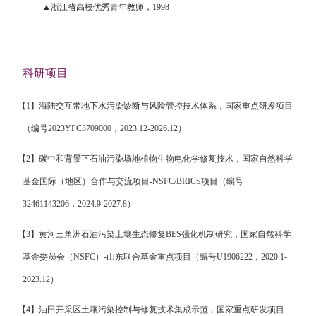
▲浙江省高校优秀青年教师，1998
科研项目
【
1
】
海陆交互带地下水污染诊断与风险管控技术体系，国家重点研发项目
（编号
2023YFC3709000
，
2023.12-2026.12
）
【
2
】
碳中和背景下石油污染场地植物生物电化学修复技术，国家自然科学
基金国际（地区）合作与交流项目
-
NSFC/BRICS
项目（编号
32461143206
，
2024.9-2027.8
）
【
3
】
黄河三角洲石油污染土壤生态修复
BES
强化机制研究，
国家自然科学
基金委员会
（
NSFC
）
-
山东联合基金重点项目（编号
U1906222
，
2020.1-
2023.12
）
【
4
】
油田开采区土壤污染控制与修复技术集成示范，
国家重点研发项目