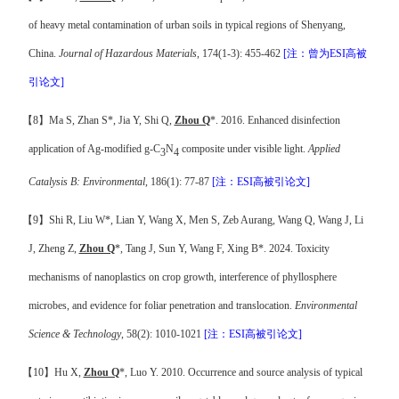
of heavy metal contamination of urban soils in typical regions of Shenyang,
China.
Journal of Hazardous Materials
, 174(1-3): 455-462
[
注
：曾为
ESI
高被
引论文
]
【
8
】
Ma S, Zhan S*, Jia Y, Shi Q,
Zhou Q
*. 2016. Enhanced disinfection
application of Ag-modified g-C
N
composite under visible light.
Applied
3
4
Catalysis B: Environmental
, 186(1): 77-87
[
注
：
ESI
高被引论文
]
【
9
】
Shi R, Liu W*, Lian Y, Wang X, Men S, Zeb Aurang, Wang Q, Wang J, Li
J, Zheng Z,
Zhou Q
*, Tang J, Sun Y, Wang F, Xing B*. 2024. Toxicity
mechanisms of nanoplastics on crop growth, interference of phyllosphere
microbes, and evidence for foliar penetration and translocation.
Environmental
Science & Technology
, 58(2): 1010-1021
[
注
：
ESI
高被引论文
]
【
10
】
Hu X,
Zhou Q
*, Luo Y. 2010. Occurrence and source analysis of typical