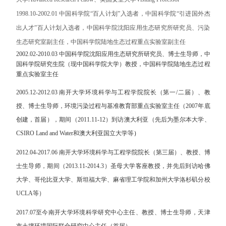
1998.10-2002.01 中国科学院“百人计划”入选者，中国科学院“引进国外杰
出人才”百人计划入选者，中国科学院沈阳应用生态研究所研究员、污染
生态研究室副主任，中国科学院陆地生态过程重点实验室副主任
2002.02-2010.03 中国科学院沈阳应用生态研究所研究员、博士生导师，中
国科学院研究生院（现中国科学院大学）教授，中国科学院陆地生态过程
重点实验室主任
2005.12-2012.03
南开大学环境科学与工程学院院长（第一
/
二届）、教
授、博士生导师，
环境污染过程与基准教育部重点实验室主任（
2007
年底
创建，首届），期间（
2011.11-12
）到访澳大利亚（先后为墨尔本大学、
CSIRO Land and Water
和澳大利亚国立大学
等
）
2012.04-2017.06
南开大学环境科学与工程学院院长（第三届）、教授、博
士生导师，期间（
2013.11-2014.3
）
圣母大学客座教授，并先后
到访
哈佛
大学、哥伦比亚大学、斯坦福大
学、麻省理工学院和加州大学洛杉矶分校
UCLA
等）
2017.07
至今
南开大学环境科学研究中心主任、教授、博士生导师，天津
市
土壤环境国际联合研究中心主任（首届）