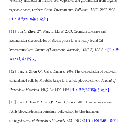
veterinary antibiotics in manure, soil, vegetables and groundwater from organic
vegetable bases, northern China.
Environmental Pollution
, 158(9): 2992-2998
[
注
：曾为
ESI
高被引论文
]
【
11
】
Sun Y,
Zhou Q
*, Wang L, Liu W. 2009. Cadmium tolerance and
accumulation characteristics of Bidens pilosa L. as a newly found Cd-
hyperaccumulator.
Journal of Hazardous Materials
, 161(2-3): 808-814
[
注
：曾
为
ESI
高被引论文
]
【
12
】
Peng S,
Zhou Q
*, Cai Z, Zhang Z. 2009. Phytoremediation of petroleum
contaminated soils by Mirabilis Jalapa L. in a field plot experiment.
Journal of
Hazardous Materials
, 168(2-3): 1490-1496
[
注
：曾为
ESI
高被引论文
]
【
13
】
Kong L, Gao Y,
Zhou Q
*, Zhao X, Sun Z. 2018. Biochar accelerates
PAHs biodegradation in petroleum-polluted soil by biostimulation
strategy.
Journal of Hazardous Materials
, 343: 276-284
[
注
：
ESI
高被引论文
]