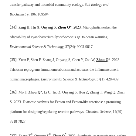
transfer pathway and microbial community ecology.
Soil Biology and
Biochemistry
, 196: 109504
【
34
】
Zeng H, Hu X, Ouyang S,
Zhou Q
*. 2023.
Microplastic
weaken the
adaptability of cyanobacterium
Synechococcus sp.
to ocean warming.
Environmental Science & Technology
, 57(24): 9005-9017
【
35
】
Yuan P, Shen F, Zhang J, Ouyang S, Chen Y, Zou W,
Zhou Q
*. 2023.
Triclosan reprograms immunometabolism and activates the inflammasome in
human macrophages.
Environmental Science & Technology
, 57(1): 428-439
【
36
】
Mo F,
Zhou Q
*, Li C, Tao Z, Ouyang S, Hou Z, Zheng T, Wang Q, Zhan
S. 2023.
Diatomic catalysts for Fenton and Fenton-like reactions: a promising
platform for designing/regulating reaction pathways.
Chemical Science
, 14(29):
7818-7827
#
#
*
【
37
】
Zheng T
, Ouyang S
,
Zhou Q
. 2023. Synthesis, characterization, safety