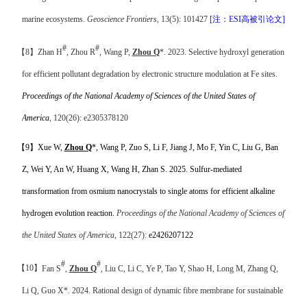
marine ecosystems
.
Geoscience Frontiers
, 13(5): 101427
[
注
：
ESI
高被引论文
]
#
#
【
8
】
Zhan H
, Zhou R
, Wang P,
Zhou Q
*. 2023.
Selective hydroxyl generation
for efficient pollutant degradation by
electronic structure modulation
at Fe sites.
Proceedings of the National Academy of Sciences of the United States of
America
, 120(26): e2305378120
【
9
】
Xue
W,
Zhou Q
*, Wang P, Zuo S, Li F, Jiang J, Mo F, Yin C, Liu G, Ban
Z, Wei Y, An W, Huang X, Wang H, Zhan S. 2025.
Sulfur-mediated
transformation from osmium nanocrystals to single atoms for efficient alkaline
hydrogen evolution reaction
.
Proceedings of the National Academy of Sciences of
the United States of America
, 122(27):
e2426207122
#
#
【
10
】
Fan S
,
Zhou Q
, Liu C, Li C, Ye P, Tao Y, Shao H, Long M, Zhang Q,
Li Q, Guo X*. 2024. Rational design of dynamic fibre membrane for sustainable