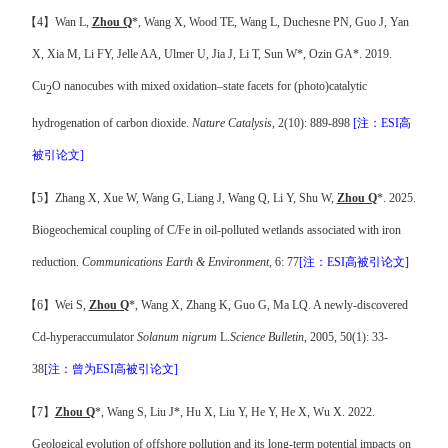
【
4
】
Wan
L,
Zhou Q
*, Wang X, Wood TE, Wang L, Duchesne PN, Guo J, Yan
X, Xia M, Li FY, Jelle AA, Ulmer U, Jia J, Li T, Sun W*, Ozin GA*. 2019.
Cu
O nanocubes with mixed oxidation–state facets for (photo)catalytic
2
hydrogenation of carbon dioxide.
Nature Catalysis
, 2(10): 889-898
[
注
：
ESI
高
被引论文
]
【
5
】
Zhang X, Xue W, Wang G, Liang J, Wang Q, Li Y, Shu W,
Zhou Q
*. 2025.
Biogeochemical coupling of C/Fe in oil-polluted wetlands associated with iron
reduction.
Communications Earth & Environment
, 6: 77
[
注
：
ESI
高被引论文
]
【
6
】
Wei S,
Zhou Q
*, Wang X, Zhang K, Guo G, Ma LQ.
A newly-discovered
Cd-hyperaccumulator
Solanum nigrum
L.
Science Bulletin
, 2005, 50(1): 33-
38
[
注
：曾为
ESI
高被引论文
]
【
7
】
Zhou Q
*, Wang S, Liu J*, Hu X, Liu Y, He Y, He X, Wu X. 2022.
Geological evolution of offshore pollution and its long-term potential impacts on