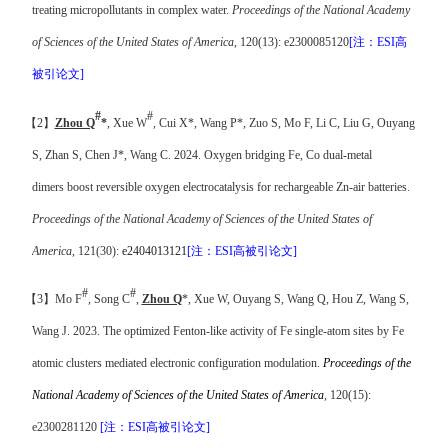
treating micropollutants in complex water.
Proceedings of the National Academy
of Sciences of the United States of America
, 120(13): e2300085120
[
注
：
ESI
高
被引论文
]
#
#
【
2
】
Zhou Q
*
, Xue W
, Cui X*, Wang P*, Zuo S, Mo F, Li C, Liu G, Ouyang
S, Zhan S, Chen J*, Wang C. 2024.
Oxygen bridging Fe, Co dual-metal
dimers
boost reversible oxygen electrocatalysis for rechargeable Zn-air batteries.
Proceedings of the National Academy of Sciences of the United States of
America
, 121(30):
e2404013121
[
注
：
ESI
高被引论文
]
#
#
【
3
】
Mo F
, Song C
,
Zhou Q
*, Xue W, Ouyang S, Wang Q, Hou Z, Wang S,
Wang J. 2023.
The optimized Fenton-like activity of Fe single-atom sites by Fe
atomic clusters mediated electronic configuration modulation.
Proceedings of the
National Academy of Sciences of the United States of America
, 120(15):
e2300281120
[
注
：
ESI
高被引论文
]