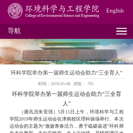
English
导航
环科学院举办第一届师生运动会助力“三全育人”
时间：2019-05-08
浏览：
795
环科学院举办第一届师生运动会助力“三全育
人”
（通讯员
朱亚强）
5
月
11
日上午，环境科学与工程
学院
2019
年师生运动会在津南校区理科操场举行。本次
运动会的主题为“激扬青春活力，勇于砥砺奋进”环科师