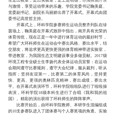
生走出教室，走出实验室，走上运动场，尽情挥洒汗水
与激情，享受运动带来的乐趣。学院党委书记鞠美庭、
党委副书记、副院长马丽娇出席了开幕式。开幕式由团
委书记高世哲主持。
开幕式上，环科学院参赛师生运动员整齐列队在绿
茵场上，鞠美庭在开幕式致辞中指出，南开具有光荣的
体育传统，现在正是一年中进行体育运动的最好时节，
希望广大环科师生在运动会中赛出风格、赛出水平，结
交朋友，将追求更高更快更强的体育精神带进实验室，
带进教室，为我国生态文明建设事业多做贡献。
2017
级
环境工程专业硕士生李扬代表全体运动员宣誓：在运动
会期间遵守比赛规则，遵守大会纪律，服从裁判，听从
指挥；坚持友谊第一，比赛第二的体育风尚，坚持更
快、更高、更强的奥林匹克精神，赛出成绩，赛出水
平。在开幕式表演环节，环科学院啦啦队进行了啦啦操
表演，环科学院
18
级本科生进行了合唱《我和我的祖
国》。精彩的演出获得了环科师生的阵阵掌声。
比赛开始后，由环科学院教师、本研学生混编组成
的
10
支参赛队进入了团体赛与个人赛奖项的角逐。实验