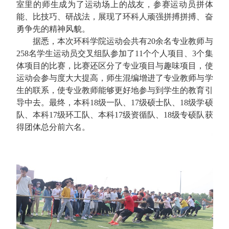
室里的师生成为了运动场上的战友，参赛运动员拼体
能、比技巧、研战法，展现了环科人顽强拼搏拼搏、奋
勇争先的精神风貌。
据悉，本次环科学院运动会共有
20
余名专业教师与
258
名学生运动员交叉组队参加了
11
个个人项目、
3
个集
体项目的比赛，比赛还区分了专业项目与趣味项目，使
运动会参与度大大提高，师生混编增进了专业教师与学
生的联系，使专业教师能够更好地参与到学生的教育引
导中去。最终，本科
18
级一队、
17
级硕士队、
18
级学硕
队、本科
17
级环工队、本科
17
级资循队、
18
级专硕队获
得团体总分前六名。