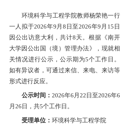
环境科学与工程学院
教师
杨荣艳一行
一人
拟于
2026
年
9
月
8
日至
2026
年
9
月
15
日
因公出访
意大利，共计
8天
。根据《南开
大学因公出国（境）管理办法》，现就相
关情况进行公示，公示期为
5个工作日。
如有异议者，可通过来信、来电、来访等
形式进行反应。
公示时间：
2026
年
6
月
22
日至
2026
年
6
月
26
日，共
5个工作日。
受理单位：
环境科学与工程学院