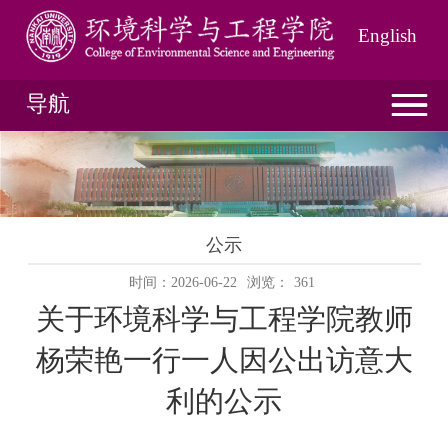
English
导航
公示
时间：2026-06-22
浏览：
361
关于环境科学与工程学院
教师
杨荣艳一行一
人因公出访
意大
利
的公示