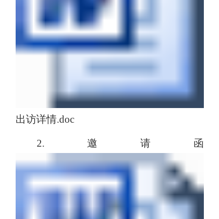
出访详情.doc
2.邀请函