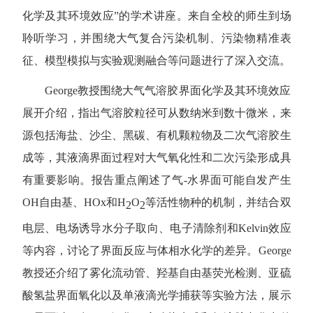
化学及其环境效应”的学术讲座。来自全校的师生到场
聆听学习，并围绕大气复合污染机制、污染物精准表
征、模型模拟与实验观测融合等问题进行了深入交流。
George
教授围绕大气气溶胶界面化学及其环境效应
展开介绍，指出气溶胶粒径可从数纳米到数十微米，来
源包括海盐、沙尘、黑碳、有机颗粒物及二次气溶胶生
成等，其液滴界面过程对大气氧化性和二次污染形成具
有重要影响。报告重点阐述了气
-
水界面可能自发产生
OH
自由基、
HOx
和
H
O
等活性物种的机制，并结合双
2
2
电层、电场诱导水分子取向、电子清除剂和
Kelvin
效应
等内容，讨论了界面反应与体相水化学的差异。
George
教授还介绍了雾化流动管、羟基自由基荧光检测、亚硫
酸氢盐界面氧化以及单液滴光学捕获等实验方法，展示