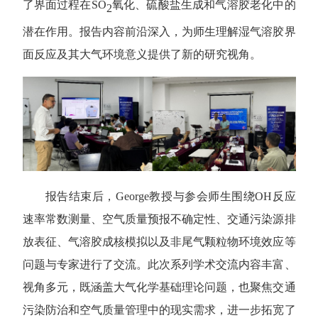
了界面过程在
SO
氧化、硫酸盐生成和气溶胶老化中的
2
潜在作用。报告内容前沿深入，为师生理解湿气溶胶界
面反应及其大气环境意义提供了新的研究视角。
报告结束后，
George
教授与参会师生围绕
OH
反应
速率常数测量、空气质量预报不确定性、交通污染源排
放表征、气溶胶成核模拟以及非尾气颗粒物环境效应等
问题与专家进行了交流。此次系列学术交流内容丰富、
视角多元，既涵盖大气化学基础理论问题，也聚焦交通
污染防治和空气质量管理中的现实需求，进一步拓宽了