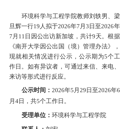
环境科学与工程学院
教师刘轶男、梁
旦辉
一行
19
人
拟于
202
6
年
7
月
3
日至
202
6
年
7月
11
日因公出访
新加坡，共计
9
天
。根据
《南开大学因公出国（境）管理办法》，
现就相关情况进行公示，公示期为
5个工
作日。如有异议者，可通过来信、来电、
来访等形式进行反应。
公示时间：
202
6
年
5
月
29
日至
202
6
年
6
月
4
日，共
5个工作日。
受理单位：
环境科学与工程学院