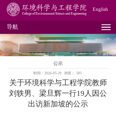
English
导航
公示
时间：2026-05-29
浏览：
505
关于环境科学与工程学院
教师
刘轶男、梁旦辉
一行
19
人因公
出访新加坡的公示