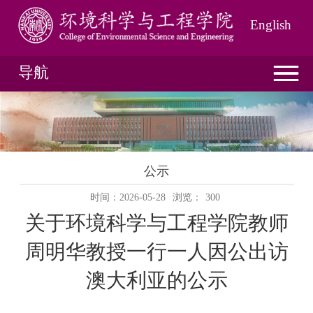
English
导航
公示
时间：2026-05-28
浏览：
300
关于环境科学
与工程学院
教师
周明华教授
一行
一
人因公出访
澳大利亚
的公示