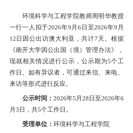
环境科学与工程学院
教师
周明华
教授
一行
一
人拟于
2026年
9
月
6
日至
2026年
9
月
12
日因公出访
澳大利亚
，共计
7
天
。根据
《南开大学因公出国（境）管理办法》，
现就相关情况进行公示，公示期为
5个工
作日。如有异议者，可通过来信、来电、
来访等形式进行反应。
公示时间：
202
6
年
5
月
2
8日至202
6
年
6
月
3
日，共
5个工作日。
受理单位：
环境科学与工程学院