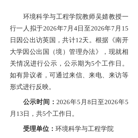
环境科学与工程学院教师吴婧教授
一
行
一
人拟于
2026
年
7
月
4
日至
2026
年
7
月
15
日因公出访
英国
，共计
12
天
。根据《南开
大学因公出国（境）管理办法》，现就相
关情况进行公示，公示期为
5个工作日。
如有异议者，可通过来信、来电、来访等
形式进行
反映
。
公示时间：
2026
年
5
月
8
日至
2026
年
5
月
13
日，共
5个工作日。
受理单位：
环境科学与工程学院