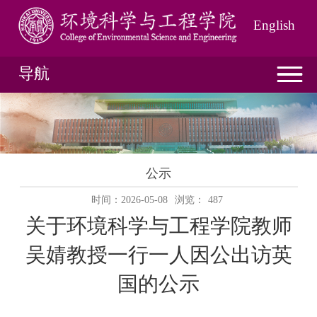
English
导航
公示
时间：2026-05-08
浏览：
487
关于
环境科学与工程学院教师
吴婧教授
一行
一
人因公出访
英
国
的公示