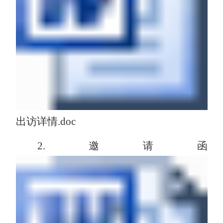
出访详情.doc
2.邀请函