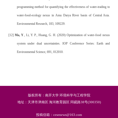
programming method for quantifying the effectiveness of water-trading to
water-food-ecology nexus in Amu Darya River basin of Central Asia.
Environmental Research, 183, 109229.
[12]
Ma, Y
., Li, Y. P., Huang, G. H. (2020) Optimization of water-food nexus
system under dual uncertainties. IOP Conference Series: Earth and
Environmental Science, 691, 012010.
版权所有：南开大学 环境科学与工程学院
地址：天津市津南区 海河教育园区 同砚路38号(300350)
投稿信箱：cesenews@163.com