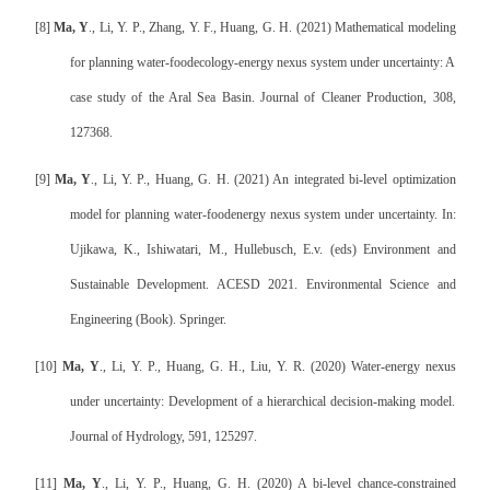
[8]
Ma, Y
., Li, Y. P., Zhang, Y. F., Huang, G. H. (2021) Mathematical modeling
for planning water-foodecology-energy nexus system under uncertainty: A
case study of the Aral Sea Basin. Journal of Cleaner Production, 308,
127368.
[9]
Ma, Y
., Li, Y. P., Huang, G. H. (2021) An integrated bi-level optimization
model for planning water-foodenergy nexus system under uncertainty. In:
Ujikawa, K., Ishiwatari, M., Hullebusch, E.v. (eds) Environment and
Sustainable Development. ACESD 2021. Environmental Science and
Engineering (Book). Springer.
[10]
Ma, Y
., Li, Y. P., Huang, G. H., Liu, Y. R. (2020) Water-energy nexus
under uncertainty: Development of a hierarchical decision-making model.
Journal of Hydrology, 591, 125297.
[11]
Ma, Y
., Li, Y. P., Huang, G. H. (2020) A bi-level chance-constrained