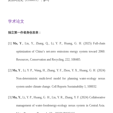
及协同优化（
L160011
），参与
学术论文
独立第一作者身份发表：
[1]
Ma, Y
., Liu, Y., Zhang, Q., Li, Y. P., Huang, G. H. (2025) Full-chain
optimization of China
’
s net-zero emissions energy system toward 2060.
Resources, Conservation and Recycling, 222, 108485.
[2]
Ma, Y
., Li, Y. P., Wang, H., Zhang, Y. F., Zhou, Y. X., Huang, G. H. (2024)
Non-deterministic multi-level model for planning water-ecology nexus
system under climate change. Cell Reports Sustainability 1, 100032.
[3]
Ma, Y.
, Li, Y. P., Huang, G. H., Liu, Y. R., Zhang, Y. F. (2024) Collaborative
management of water-foodenergy-ecology nexus system in Central Asia.