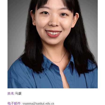
姓名
:
马媛
电子邮件
:
yuanma@nankai.edu.cn