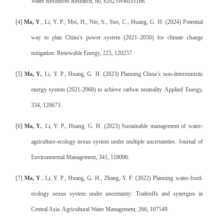
Water Resources Research, 60, e2023WR035166.
[4]
Ma, Y
., Li, Y. P., Mei, H., Nie, S., Suo, C., Huang, G. H. (2024) Potential
way to plan China’s power system (2021–2050) for climate change
mitigation. Renewable Energy, 225, 120257.
[5]
Ma, Y.
, Li, Y. P., Huang, G. H. (2023) Planning China’s non-deterministic
energy system (2021-2060) to achieve carbon neutrality. Applied Energy,
334, 120673.
[6]
Ma, Y.
, Li, Y. P., Huang, G. H. (2023) Sustainable management of water-
agriculture-ecology nexus system under multiple uncertainties. Journal of
Environmental Management, 341, 118096.
[7]
Ma, Y
., Li, Y. P., Huang, G. H., Zhang, Y. F. (2022) Planning water-food-
ecology nexus system under uncertainty: Tradeoffs and synergies in
Central Asia. Agricultural Water Management, 266, 107549.