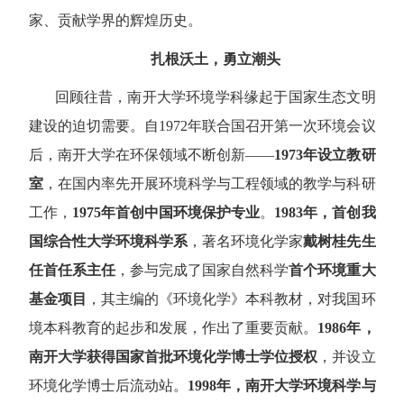
家、贡献学界的辉煌历史。
扎根沃土，勇立潮头
回顾往昔，南开大学环境学科缘起于国家生态文明
建设的迫切需要。自
1972
年联合国召开第一次环境会议
后，南开大学在环保领域不断创新
——
1973
年设立教研
室
，在国内率先开展环境科学与工程领域的教学与科研
工作，
1975
年首创中国环境保护专业
。
1983
年，首创我
国综合性大学环境科学系
，著名环境化学家
戴树桂先生
任首任系主任
，参与完成了国家自然科学
首个环境重大
基金项目
，其主编的《环境化学》本科教材，对我国环
境本科教育的起步和发展，作出了重要贡献。
1986
年，
南开大学获得国家首批环境化学博士学位授权
，并设立
环境化学博士后流动站。
1998
年，南开大学环境科学与