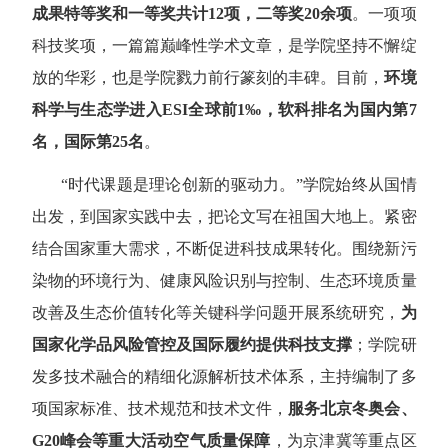
成果特等奖和一等奖共计
12
项，二等奖
20
余项
。一项项
科技奖项，一篇篇巅峰性学术文章，是学院坚持不懈绽
放的华彩，也是学院戮力前行篆刻的丰碑。目前，
环境
科学与生态学进入
ESI
全球前
1‰
，软科排名为国内第
7
名，国际第
25
名
。
“
时代课题是理论创新的驱动力。
”
学院始终从国情
出发，到国家实践中去，把论文写在祖国大地上。紧密
结合国家重大需求，不断促进科技成果转化。围绕新污
染物的环境行为、健康风险识别与控制、生态环境质量
改善及生态价值转化等关键科学问题开展系统研究，
为
国家化学品风险管控及国际履约提供科技支撑
；学院研
发多技术融合的精细化源解析技术体系，主持编制了多
项国家标准、技术规范和技术文件，
服务北京冬奥会、
G20
峰会等重大活动空气质量保障
，为京津冀等重点区