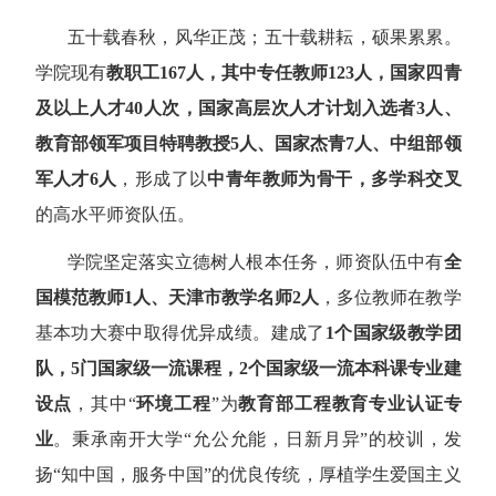
五十载春秋，风华正茂；五十载耕耘，硕果累累。
学院现有
教职工
167
人，其中专任教师
123
人，国家四青
及以上人才
40
人次，国家高层次人才计划入选者
3
人、
教育部领军项目特聘教授
5
人、国家杰青
7
人、中组部领
军人才
6
人
，形成了以
中青年教师为骨干，多学科交叉
的高水平师资队伍。
学院坚定落实立德树人根本任务，师资队伍中有
全
国模范教师
1
人、天津市教学名师
2
人
，多位教师在教学
基本功大赛中取得优异成绩。建成了
1
个国家级教学团
队，
5
门国家级一流课程，
2
个国家级一流本科课专业建
设点
，其中
“
环境工程
”
为
教育部工程教育专业认证专
业
。秉承南开大学
“
允公允能，日新月异
”
的校训，发
扬
“
知中国，服务中国
”
的优良传统，厚植学生爱国主义