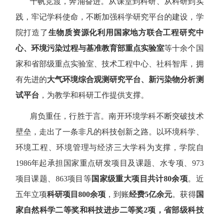
千帆竞渡，奔涌奋进。从课堂到科研、从科研到实
践，牢记学科使命，不断加强科学研究平台的建设，学
院打造了
生物质资源化利用国家地方联合工程研究中
心、环境污染过程与基准教育部重点实验室
等十余个国
家和省部级重点实验室、技术工程中心、社科智库，拥
有先进的
大气环境综合观测研究平台、新污染物分析测
试平台
，为教学和科研工作提供支撑。
肩负重任，行胜于言。南开环境学科不断突破技术
壁垒，走出了一条非凡的科技创新之路。以环境科学、
环境工程、环境管理与经济三大学科为支撑，学院自
1986
年起承担国家重点研发项目及课题、水专项、
973
项目课题、
863
项目等
国家级重大项目共计
80
余项
。近
五年立项
科研项目
800
余项
，到账
经费
5
亿余元
。获得
国
家自然科学二等奖和科技进步二等奖
2
项，省部级科技