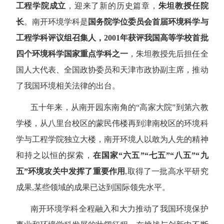
工程学院成立
，迎来了新的历史篇章，
朱坦教授任院
长
。南开环境学科是
国务院学位委员会首届环境科学与
工程学科评议组召集人，
2001
年获评我国高等学校首批
四个环境科学国家重点学科之一
，朱坦教授先后担任全
国人大代表、全国政协委员和天津市政协副主席，推动
了我国环境相关法律的出台。
五十年来，从南开园东南角的
“
高家大院
”
到第六教
学楼，从八里台校区的蒙民伟楼再到津南校区的环境科
学与工程学院独立大楼，南开环境人以敢为人先的精神
和持之以恒的探索，
在国家
“
六五
”“
七五
”“
八五
”“
九
五
”
环境攻关中发挥了重要作用
,
取得了一批高水平研究
成果
,
某些领域的成果已达到国际领先水平。
南开环境学科全程融入和大力推动了我国环境保护