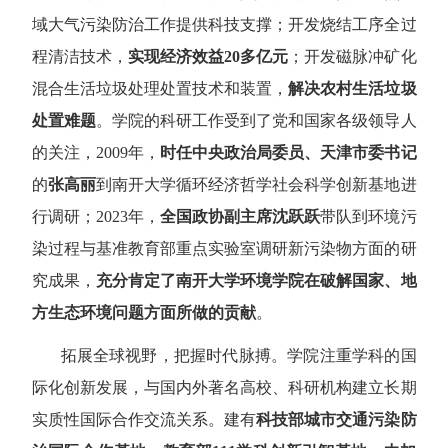
域大气污染防治工作提供科技支撑；开发烧结工序全过
程清洁技术，
实现经济效益
20
多亿元
；开发磁脉冲矿化
混合生活垃圾处理处置技术和装置，
解决农村生活垃圾
处置难题
。学院的科研工作受到了党和国家各级领导人
的关注，
2009
年，
时任中央政治局委员、天津市委书记
的
张高丽
到南开大学循环经济哲学社会科学创新基地进
行调研；
2023
年，
全国政协副主席沈跃跃
带队到环境污
染过程与基准教育部重点实验室调研新污染物方面的研
究成果，
充分肯定了南开大学环境学院在破解国家、地
方生态环境问题方面所做的贡献
。
拓展全球视野，把握时代脉搏。学院注重学科的国
际化创新发展，与国内外著名高校、科研机构建立长期
实质性国际合作交流关系。建有
科技部城市交通污染防