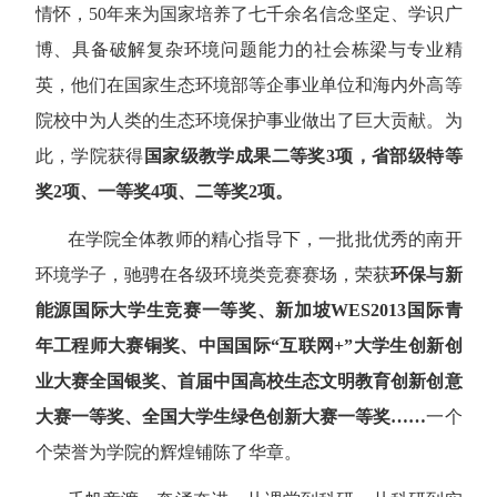
情怀，
50
年来为国家培养了七千余名信念坚定、学识广
博、具备破解复杂环境问题能力的社会栋梁与专业精
英，他们在国家生态环境部等企事业单位和海内外高等
院校中为人类的生态环境保护事业做出了巨大贡献。为
此，学院获得
国家级教学成果二等奖
3
项，省部级特等
奖
2
项、一等奖
4
项、二等奖
2
项。
在学院全体教师的精心指导下，一批批优秀的南开
环境学子，驰骋在各级环境类竞赛赛场，荣获
环保与新
能源国际大学生竞赛一等奖、新加坡
WES2013
国际青
年工程师大赛铜奖、中国国际
“
互联网
+”
大学生创新创
业大赛全国银奖、首届中国高校生态文明教育创新创意
大赛一等奖、全国大学生绿色创新大赛一等奖
……
一个
个荣誉为学院的辉煌铺陈了华章。