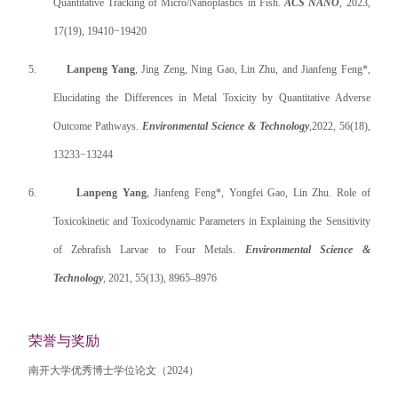
Quantitative Tracking of Micro/Nanoplastics in Fish.
ACS NANO
, 2023,
17(19), 19410−19420
5.
Lanpeng Yang
, Jing Zeng, Ning Gao, Lin Zhu, and
Jianfeng Feng*
,
Elucidating the Differences in Metal Toxicity by Quantitative Adverse
Outcome Pathways.
Environmental Science & Technology
,
2022,
56(18),
13233−13244
6.
Lanpeng Yang
,
Jianfeng Feng*
, Yongfei Gao, Lin Zhu. Role of
Toxicokinetic and Toxicodynamic Parameters in Explaining the Sensitivity
of Zebrafish Larvae to Four Metals.
Environmental Science &
Technology
,
2021, 55(13), 8965–8976
荣誉与奖励
南开大学优秀博士学位论文（
2024
）