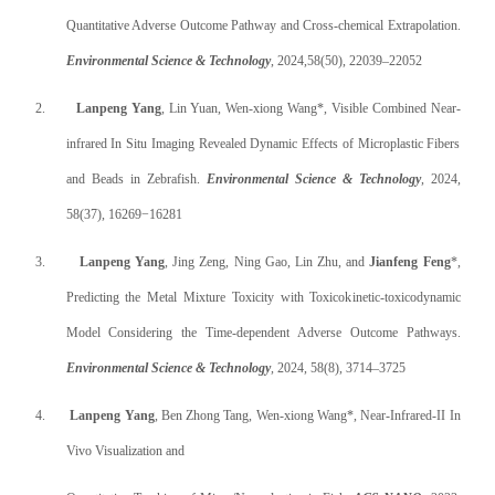
Quantitative Adverse Outcome Pathway and Cross-chemical Extrapolation.
Environmental Science & Technology
, 2024,58(50), 22039–22052
2.
Lanpeng Yang
, Lin Yuan, Wen-xiong Wang*, Visible Combined Near-
infrared In Situ Imaging Revealed Dynamic Effects of Microplastic Fibers
and Beads in Zebrafish.
Environmental Science & Technology
, 2024,
58(37), 16269−16281
3.
Lanpeng Yang
, Jing Zeng, Ning Gao, Lin Zhu, and
Jianfeng Feng
*,
Predicting the Metal Mixture Toxicity with Toxicokinetic-toxicodynamic
Model Considering the Time-dependent Adverse Outcome Pathways.
Environmental Science & Technology
,
2024, 58(8), 3714–3725
4.
Lanpeng Yang
, Ben Zhong Tang, Wen-xiong Wang*, Near-Infrared-II In
Vivo Visualization and