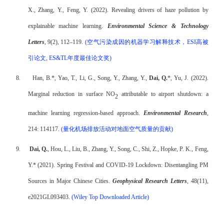
X., Zhang, Y., Feng, Y. (2022).
Revealing drivers of haze pollution by
explainable machine learning
.
Environmental Science & Technology
Letters
, 9(2), 112–119.
(
空气污染成因的机器学习解释技术，
ESI
高被
引论文
, ES&TL
年度最佳论文奖
)
8.
Han, B.*, Yao, T., Li, G., Song, Y., Zhang, Y.,
Dai, Q.
*, Yu, J. (2022).
Marginal reduction in surface NO
attributable to airport shutdown: a
2
machine learning regression-based approach.
Environmental Research
,
214: 114117.
(
量化机场排放活动对地面空气质量的贡献
)
9.
Dai, Q.
, Hou, L., Liu, B., Zhang, Y., Song, C., Shi, Z., Hopke, P. K., Feng,
Y.* (2021). Spring Festival and COVID-19 Lockdown: Disentangling PM
Sources in Major Chinese Cities.
Geophysical Research Letters
, 48(11),
e2021GL093403.
(Wiley Top Downloaded Article)