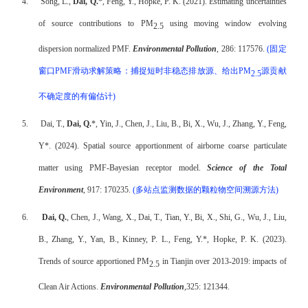
4.
Song, L.,
Dai, Q.
*, Feng, Y., Hopke, P. K. (2021). Estimating uncertainties
of source contributions to PM
using moving window evolving
2.5
dispersion normalized PMF.
Environmental Pollution
, 286: 117576.
(
固定
窗口
PMF
滑动求解策略：捕捉短时非稳态排放源、给出
PM
源贡献
2.5
不确定度的有偏估计
)
5.
Dai, T.,
Dai, Q.
*, Yin, J., Chen, J., Liu, B., Bi, X., Wu, J., Zhang, Y., Feng,
Y*. (2024). Spatial source apportionment of airborne coarse particulate
matter using PMF-Bayesian receptor model.
Science of the Total
Environment
, 917: 170235.
(
多站点监测数据的颗粒物空间溯源方法
)
6.
Dai, Q.
, Chen, J., Wang, X., Dai, T., Tian, Y., Bi, X., Shi, G., Wu, J., Liu,
B., Zhang, Y., Yan, B., Kinney, P. L., Feng, Y.*, Hopke, P. K. (2023).
Trends of source apportioned PM
in Tianjin over 2013-2019: impacts of
2.5
Clean Air Actions.
Environmental Pollution
,
325: 121344.