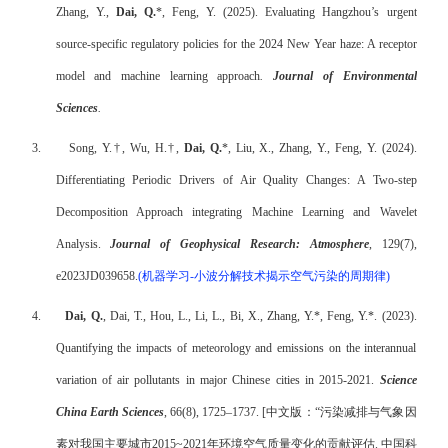
Zhang, Y.,
Dai, Q.
*
, Feng, Y. (2025). Evaluating Hangzhou’s urgent
source-specific regulatory policies for the 2024 New Year haze: A receptor
model and machine learning approach
.
Journal of Environmental
Sciences
.
3.
Song, Y.
†
, Wu, H.
†
,
Dai, Q.
*
, Liu, X., Zhang, Y., Feng, Y. (2024).
Differentiating Periodic Drivers of Air Quality Changes: A Two-step
Decomposition Approach integrating Machine Learning and Wavelet
Analysis.
Journal of Geophysical Research: Atmosphere
, 129(7),
e2023JD039658.
(
机器学习
-
小波分解技术揭示空气污染的周期律
)
4.
Dai, Q.
, Dai, T., Hou, L., Li, L., Bi, X., Zhang, Y.*, Feng, Y.*. (2023).
Quantifying the impacts of meteorology and emissions on the interannual
variation of air pollutants in major Chinese cities in 2015-2021.
Science
China Earth Sciences
, 66(8), 1725–1737. [
中文版：
“
污染减排与气象因
素对我国主要城市
2015~2021
年环境空气质量变化的贡献评估
.
中国科