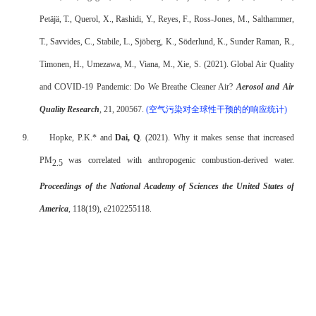
Petäjä, T., Querol, X., Rashidi, Y., Reyes, F., Ross-Jones, M., Salthammer,
T., Savvides, C., Stabile, L., Sjöberg, K., Söderlund, K., Sunder Raman, R.,
Timonen, H., Umezawa, M., Viana, M., Xie, S. (2021). Global Air Quality
and COVID-19 Pandemic: Do We Breathe Cleaner Air?
Aerosol and Air
Quality Research
, 21, 200567.
(
空气污染对全球性干预的的响应统计
)
9.
Hopke, P.K.* and
Dai, Q
. (2021). Why it makes sense that increased
PM
was correlated with anthropogenic combustion-derived water.
2.5
Proceedings of the National Academy of Sciences the United States of
America
, 118(19), e2102255118.