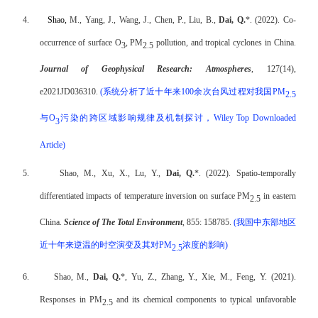
4.
Shao,
M., Yang, J., Wang, J., Chen, P., Liu, B.,
Dai, Q.
*. (2022). Co-
occurrence of surface O
, PM
pollution, and tropical cyclones in China.
3
2.5
Journal of Geophysical Research: Atmospheres
, 127(14),
e2021JD036310.
(
系统分析了近十年来
100
余次台风过程对我国
PM
2.5
与
O
污染的跨区域影响规律及机制探讨，
Wiley Top Downloaded
3
Article)
5.
Shao, M., Xu, X., Lu, Y.,
Dai, Q.
*. (2022). Spatio-temporally
differentiated impacts of temperature inversion on surface PM
in eastern
2.5
China.
Science of The Total Environment
, 855: 158785.
(
我国中东部地区
近十年来逆温的时空演变及其对
PM
浓度的影响
)
2.5
6.
Shao, M.,
Dai, Q.
*, Yu, Z., Zhang, Y., Xie, M., Feng, Y. (2021).
Responses in PM
and its chemical components to typical unfavorable
2.5