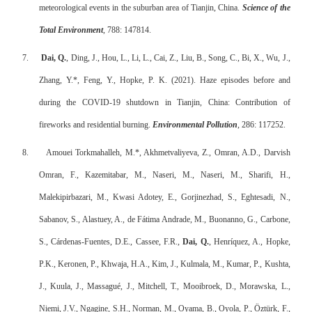
meteorological events in the suburban area of Tianjin, China.
Science of the
Total Environment
, 788: 147814.
7.
Dai, Q.
, Ding, J., Hou, L., Li, L., Cai, Z., Liu, B., Song, C., Bi, X., Wu, J.,
Zhang, Y.*, Feng, Y., Hopke, P. K. (2021). Haze episodes before and
during the COVID-19 shutdown in Tianjin, China: Contribution of
fireworks and residential burning.
Environmental Pollution
, 286: 117252.
8.
Amouei Torkmahalleh, M.*, Akhmetvaliyeva, Z., Omran, A.D., Darvish
Omran, F., Kazemitabar, M., Naseri, M., Naseri, M., Sharifi, H.,
Malekipirbazari, M., Kwasi Adotey, E., Gorjinezhad, S., Eghtesadi, N.,
Sabanov, S., Alastuey, A., de Fátima Andrade, M., Buonanno, G., Carbone,
S., Cárdenas-Fuentes, D.E., Cassee, F.R.,
Dai, Q.
, Henríquez, A., Hopke,
P.K., Keronen, P., Khwaja, H.A., Kim, J., Kulmala, M., Kumar, P., Kushta,
J., Kuula, J., Massagué, J., Mitchell, T., Mooibroek, D., Morawska, L.,
Niemi, J.V., Ngagine, S.H., Norman, M., Oyama, B., Oyola, P., Öztürk, F.,