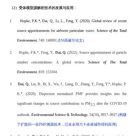
（
2
）受体模型源解析技术的发展与应用
：
1.
Hopke, P.K.*, Dai, Q., Li, L., Feng, Y. (2020). Global review of recent
source apportionments for airborne particulate
matter
.
Science of the Total
Environment
, 740: 140091.
(ESI
高被引论文
)
2.
Hopke, P.K.*, Feng, Y.,
Dai, Q.
(2022). Source apportionment of particle
number concentrations: A global review.
Science of The Total
Environment
, 819: 153104.
3.
Dai, Q.
, Liu, B., Bi, X., Wu, J., Liang, D., Zhang, Y., Feng, Y.*, Hopke, P.
K.*. (2020). Dispersion normalized PMF provides insights into the
significant changes in source contributions to PM
after the COVID-19
2.5
outbreak.
Environmental Science & Technology
, 54(16), 9917–9927.
(
构建
了扩散归一化
PMF
溯源技术，已在全球六十余座城市得到应用
)