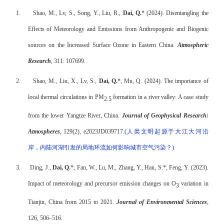
1.
Shao, M., Lv, S., Song, Y., Liu, R.,
Dai, Q.
* (2024)
.
Disentangling the
Effects of Meteorology and Emissions from Anthropogenic and Biogenic
sources on the Increased Surface Ozone in Eastern China.
Atmospheric
Research
, 311: 107699.
2.
Shao, M., Liu, X., Lv, S.,
Dai, Q.
*, Mu, Q. (2024). The importance of
local thermal circulations in PM
formation in a river valley: A case study
2.5
from the lower Yangtze River, China.
Journal of Geophysical Research:
Atmospheres
, 129(2), e2023JD039717.
(
人类文明起源于大江大河沿
岸，内陆河湖引发的局地环流如何影响城市空气污染？
)
3.
Ding, J.,
Dai, Q.
*, Fan, W., Lu, M., Zhang, Y., Han, S.*, Feng, Y. (2023).
Impact of meteorology and precursor emission changes on O
variation in
3
Tianjin, China from 2015 to 2021.
Journal of Environmental Sciences
,
126, 506–516.