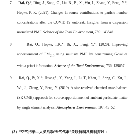
7.
Dai, Q.
*, Ding, J., Song, C., Liu, B., Bi, X., Wu, J., Zhang, Y., Feng, Y.*,
Hopke, P. K. (2021). Changes in source contributions to particle number
concentrations after the COVID-19 outbreak: Insights from a dispersion
normalized PMF.
Science of the Total Environment
, 759: 143548.
8.
Dai, Q.
, Hopke, P.K.*, Bi, X., Feng, Y.*. (2020). Improving
apportionment of PM
using multisite PMF by constraining G-values
2.5
with a priori information.
Science of the Total Environment
, 736: 139657.
9.
Dai, Q.
, Bi, X.*, Huangfu, Y., Yang, J., Li, T., Khan, J., Song, C., Xu, J.,
Wu, J., Zhang, Y., Feng, Y. (2019). A size-resolved chemical mass balance
(SR-CMB) approach for source apportionment of ambient particulate matter
by single element analysis.
Atmospheric Environment
, 197, 45–52.
（
3
）“空气污染—人类活动
/
天气气象”关联解耦及机制探讨：