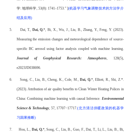
学
:
地球科学
, 53(8): 1741–1753.”
]
(
机器学习气象调整技术的方法学介
绍及应用
)
5.
Dai, T.,
Dai, Q.
*, Bi, X., Wu, J., Liu, B., Zhang, Y., Feng, Y. (2023).
Measuring the emission changes and meteorological dependence of source-
specific BC aerosol using factor analysis coupled with machine learning.
Journal of Geophysical Research: Atmospheres
, 128(5),
e2023JD038696.
6.
Song, C., Liu, B., Cheng, K., Cole, M.,
Dai, Q.
*, Elliott, R., Shi, Z.*.
(2023). Attribution of air quality benefits to Clean Winter Heating Polices in
China: Combining machine learning with causal Inference.
Environmental
Science & Technology
, 57, 17707−17717
.
(
北方清洁供暖政策的机器学
习因果推断
)
7.
Hou, L.,
Dai, Q.
*, Song, C., Liu, B., Guo, F., Dai, T., Li, L., Liu, B., Bi,