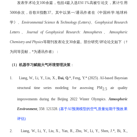
发表学术论文
100
余篇，包括
4
篇入选
ESI 1%
高被引论文，累计引用
5000
余次，谷歌
H
指数
37
。其中以第一
/
通讯作者在
《中国科学
:
地球科
学》、
Environmental Science & Technology (Letters)
、
Geophysical Research
Letters
、
Journal of Geophysical Research: Atmospheres
、
Atmospheric
Chemistry and Physics
等期刊发表论文
30
余篇。部分研究
/
评论论文如下（
†
为同等贡献，
*
为通讯作者）：
（
1
）机器学习赋能大气环境管理决策
：
1.
Liang, W., Li, Y., Liu, X.,
Dai, Q.
*
, Feng, Y.
*
(2025). AI-based Bayesian
structural time series modeling for assessing PM
air quality
2.5
improvements during the Beijing 2022 Winter Olympics.
Atmospheric
Environment
, 358: 121328.
(
基于
AI
预测模型的空气质量短期干预效果
评估
)
2.
Liang, W., Li, Y., Liu, X., Yan, R., Zhu, W., Li, Y., Shen, J.
*
, Bi, X.,