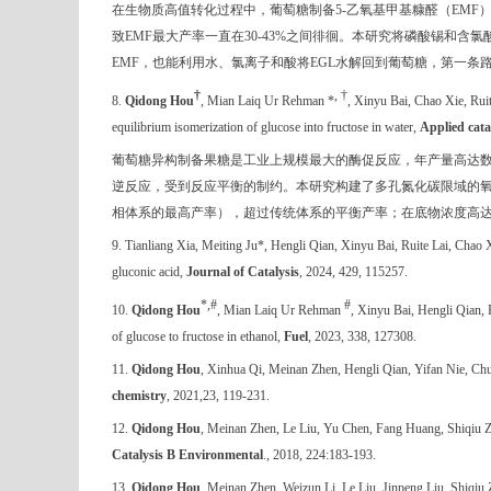
在生物质高值转化过程中，葡萄糖制备
5-
乙氧基甲基糠醛（
EMF
致
EMF
最大产率一直在
30-43%
之间徘徊。本研究将磷酸锡和含氯
EMF
，也能利用水、氯离子和酸将
EGL
水解回到葡萄糖，第一条
†
, †
8.
Qidong Hou
, Mian Laiq Ur Rehman *
, Xinyu Bai,
Chao Xie, Ruit
equilibrium isomerization of glucose into fructose in water
,
Applied cata
葡萄糖异构制备果糖是工业上规模最大的酶促反应，年产量高达
逆反应，受到反应平衡的制约。本研究构建了多孔氮化碳限域的
相体系的最高产率），超过传统体系的平衡产率；在底物浓度高
9. Tianliang Xia, Meiting Ju*, Hengli Qian, Xinyu Bai, Ruite Lai, Ch
gluconic acid,
Journal of Catalysis
, 2024, 429, 115257.
*,#
#
10.
Qidong Hou
, Mian Laiq Ur Rehman
, Xinyu Bai, Hengli Qian, 
of glucose to fructose in ethanol
,
Fuel
, 2023, 338, 127308.
11.
Qidong Hou
, Xinhua Qi, Meinan Zhen, Hengli Qian, Yifan Nie, C
chemistry
, 2021,23, 119-231.
12.
Qidong Hou
,
Meinan Zhen
,
Le Liu
,
Yu Chen
,
Fang Huang
,
Shiqiu 
Catalysis B Environmental
., 2018, 224:183-193.
13.
Qidong Hou
,
Meinan Zhen
,
Weizun Li
,
Le Liu
,
Jinpeng Liu
,
Shiqiu 