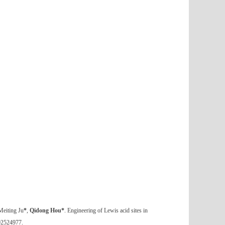
Meiting Ju
*
,
Qidong Hou*
. Engineering of Lewis acid sites in
202524977.