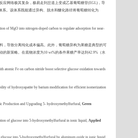
反应网络极其复杂，极易走到岔道上变成乙基葡萄糖苷
(EGL)
，导
体系。该体系既能通过异构、脱水和醚化路径将葡萄糖转化为
tion of MgO into nitrogen-doped carbon to regulate adsorption for near-
料，导致分离纯化成本偏高。此外，葡萄糖异构为果糖是典型的可
动的新策略。在底物浓度为
10 wt%
的条件果糖产率达到
42.9%
（水
ith atomic Fe on carbon nitride boost selective glucose oxidation towards
ility of hydroxyapatite by barium modification for efficient isomerization
ic Production and Upgrading 5- hydroxymethylfurfural
,
Green
tion of glucose into 5-hydroxymethylfurfural in ionic liquid,
Applied
f glucose into 5-hydroxymethylfurfural by aluminum oxide in ionic liquid,