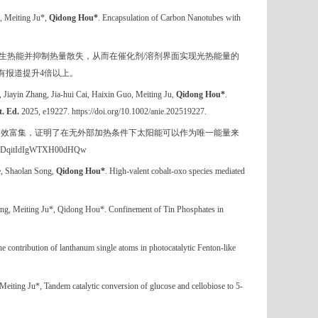
, Meiting Ju*,
Qidong Hou*
. Encapsulation of Carbon Nanotubes with
生热能并抑制热量散失，从而在催化剂
/
溶剂界面实现光热能量的
有报道提升
4
倍以上。
Jiayin Zhang, Jia-hui Cai, Haixin Guo, Meiting Ju,
Qidong Hou*
.
t. Ed.
2025, e19227. https://doi.org/10.1002/anie.202519227.
高效富集，证明了在无外部加热条件下太阳能可以作为唯一能量来
cXM2DqitIdIgWTXH00dHQw
e, Shaolan Song,
Qidong Hou*
. High-valent cobalt-oxo species mediated
ong, Meiting Ju*, Qidong Hou*. Confinement of Tin Phosphates in
he contribution of lanthanum single atoms in photocatalytic Fenton-like
iting Ju*, Tandem catalytic conversion of glucose and cellobiose to 5-