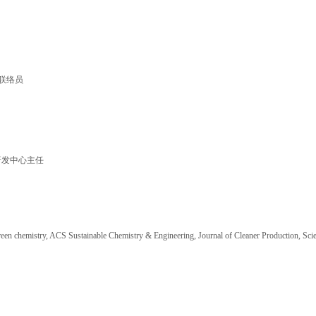
/联络员
研发中心主任
, Green chemistry, ACS Sustainable Chemistry & Engineering, Journal of Cleaner Productio