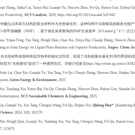
ojie Zhang, Jiahui Cai, Xinyu Bai, Guanjie Yu, Shuwen Zhou, Fei Qu, Haixin Guo, Xinhua Qi
ior Productivity,
ACS Catalysis
, 2026,
https://doi.org/10.1021/acscatal.5c07442
.
斯特酸位点和多孔结构的复合材料作为光热催化剂，这种结构不仅能够高效吸收光能产
为
5-
羟甲基糠醛（
HMF
），基于催化体系整体的
HMF
生成速率（
8.9 mmol g
⁻
¹
h
⁻
¹
）比已
ao, Yujiao Feng, Yao Tang, Hengli Qian, Chao Xie, Xinyu Bai, Chaojie Zhang, Shuwen Zhou, 
ting to Solar Energy for Liquid-Phase Reaction with Superior Productivity,
Angew. Chem. In
过在光热材料表面构筑低导热率的催化活性层，实现了光热能量在催化剂
/
溶剂界面的
转型为“光热驱动”提供了一种通用范式。详细介绍参见
https://mp.weixin.qq.com/s/
Ruite Lai, Chao Xie, Guanjie Yu, Yao Tang, Fei Qu, Chaojie Zhang, Shuwen Zhou, Haijiao Xi
 system,
Green Energy & Environment
, 2025.
Xie, Tianliang Xia, Xinyu Bai, Fei Qu, Chaojie Zhang, Shuwen Zhou, Haixin Guo, Shaolan S
Isomerization,
ACS Sustainable Chemistry & Engineering
, 2025.
 Xia, Guanjie Yu, Yao Tang, Chengxu Wang, Fei Qu, Haijiao Xie,
Qidong Hou*
, Quantifying t
l Science
, 2024, 5(9), 102170.
 Xie, Hengli Qian, Guanjie Yu, Tianliang Xia, Yao Tang, Chengxu Wang, Fei Qu, Haixin Guo, Me
37, 115679.