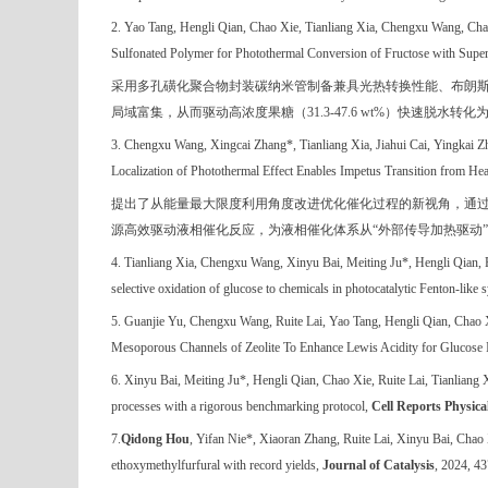
2.
Yao Tang, Hengli Qian, Chao Xie, Tianliang Xia, Chengxu Wang, Cha
Sulfonated Polymer for Photothermal Conversion of Fructose with Super
采用多孔磺化聚合物封装碳纳米管制备兼具光热转换性能、布朗
局域富集，从而驱动高浓度果糖（
31.3-47.6 wt%
）快速脱水转化
3.
Chengxu Wang, Xingcai Zhang*, Tianliang Xia, Jiahui Cai, Yingkai Zh
Localization of Photothermal Effect Enables Impetus Transition from Hea
提出了从能量最大限度利用角度改进优化催化过程的新视角，通
源高效驱动液相催化反应，为液相催化体系从“外部传导加热驱动”
4.
Tianliang Xia, Chengxu Wang, Xinyu Bai, Meiting Ju*, Hengli Qian, 
selective oxidation of glucose to chemicals in photocatalytic Fenton-like
5. Guanjie Yu, Chengxu Wang, Ruite Lai, Yao Tang, Hengli Qian, Chao 
Mesoporous Channels of Zeolite To Enhance Lewis Acidity for Glucose 
6.
Xinyu Bai, Meiting Ju*, Hengli Qian, Chao Xie, Ruite Lai, Tianliang
processes with a rigorous benchmarking protocol,
Cell Reports Physica
7.
Qidong Hou
, Yifan Nie*, Xiaoran Zhang, Ruite Lai, Xinyu Bai, Chao
ethoxymethylfurfural with record yields,
Journal of Catalysis
, 2024, 4