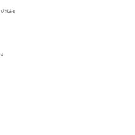
业
硕博连读
员