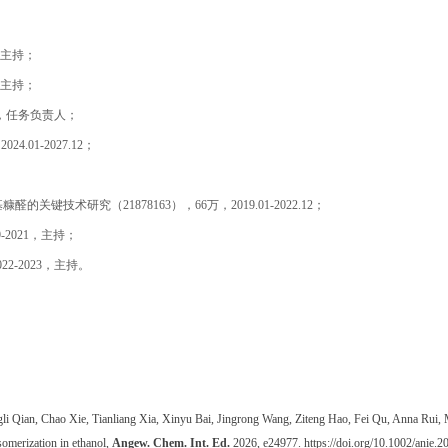
2，主持；
2，主持；
.9，任务负责人；
.01-2027.12；
键技术研究（21878163），66万，2019.01-2022.12；
-2021，主持；
-2023，主持。
i Qian, Chao Xie, Tianliang Xia, Xinyu Bai, Jingrong Wang, Ziteng Hao, Fei Qu, Anna Rui, 
somerization in ethanol,
Angew. Chem. Int. Ed.
2026, e24977. https://doi.org/10.1002/anie.