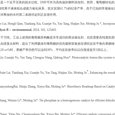
）是一个近乎完美的脱水过程。
EMF
可作为高热值的燃料添加剂。然而，葡萄糖转化的
酸性离子液体组合成接力催化体系，首次实现
61.7%
的纪录产率，高于已知的常规催化
路径释放的水对第二条路径起到正反馈作用。
e Lai,
Hengli Qian,
Tianliang Xia, Guanjie Yu, Yao Tang,
Haijiao Xie, Meiting Ju *,
Incorpora
lysis B
：
environmental
, 2024, 342, 123443.
数千万吨。工业上使用的葡萄糖异构酶是非常成功的商业催化剂，但其需要高纯度的原
氧化镁复合材料，提出了利用载体对葡萄糖的优先吸附富集效应调控反应平衡向果糖移
达
20 wt%
时，果糖产率仍然可以达到
39%
，平均反应效率比以往报道提升
2
倍以上。
ao Xie, Guanjie Yu, Yao Tang, Chengxu Wang, Qidong Hou*.
Photocatalytic fenton-like system w
*
Ruite Lai, Tianliang Xia, Guanjie Yu, Yao Tang, Haijiao Xie, Meiting Ju
,
Enhancing the reusab
huanyunlong
Bai, Shiqiu Zhang, Xinyu Bai, Meiting Ju
*.
Biorefinery Roadmap Based on Catalyt
Zhang
,
Weizun Li*
,
Meiting Ju*
.
Tin phosphate as a heterogeneous catalyst for efficient dehydra
Zhang
,
Yifan Nie
,
Chuanyunlong Bai
,
Xinyu Bai
,
Meiting Ju*
.
Efficient catalytic conversion o