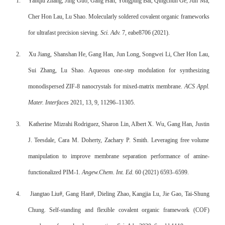
1.
Yanqiu Zhang, Jing Guo, Gang Han, Yongping Bai, Qingchun Ge, Jun Ma,
Cher Hon Lau, Lu Shao. Molecularly soldered covalent organic frameworks
for ultrafast precision sieving.
Sci. Adv.
7, eabe8706 (2021).
2.
Xu Jiang, Shanshan He, Gang Han, Jun Long, Songwei Li, Cher Hon Lau,
Sui Zhang, Lu Shao. Aqueous one-step modulation for synthesizing
monodispersed ZIF-8 nanocrystals for mixed-matrix membrane.
ACS Appl.
Mater. Interfaces
2021, 13, 9, 11296–11305.
3.
Katherine Mizrahi Rodriguez, Sharon Lin, Albert X. Wu, Gang Han, Justin
J. Teesdale, Cara M. Doherty, Zachary P. Smith. Leveraging free volume
manipulation to improve membrane separation performance of amine-
functionalized PIM-1.
Angew.Chem. Int. Ed.
60 (2021) 6593–6599.
4.
Jiangtao Liu#, Gang Han#, Dieling Zhao, Kangjia Lu, Jie Gao, Tai-Shung
Chung. Self-standing and flexible covalent organic framework (COF)