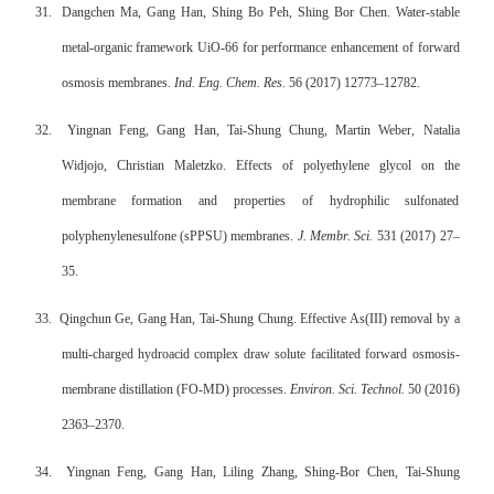
31.
Dangchen Ma, Gang Han, Shing Bo Peh, Shing Bor Chen. Water-stable
metal-organic framework UiO-66 for performance enhancement of forward
osmosis membranes.
Ind. Eng. Chem. Res.
56 (2017) 12773–12782.
32.
Yingnan Feng, Gang Han, Tai-Shung Chung, Martin Weber, Natalia
Widjojo, Christian Maletzko. Effects of polyethylene glycol on the
membrane formation and properties of hydrophilic sulfonated
polyphenylenesulfone (sPPSU) membranes.
J. Membr. Sci.
531 (2017) 27–
35.
33.
Qingchun Ge, Gang Han, Tai-Shung Chung. Effective As(III) removal by a
multi-charged hydroacid complex draw solute facilitated forward osmosis-
membrane distillation (FO-MD) processes.
Environ. Sci. Technol.
50 (2016)
2363–2370.
34.
Yingnan Feng, Gang Han, Liling Zhang, Shing-Bor Chen, Tai-Shung