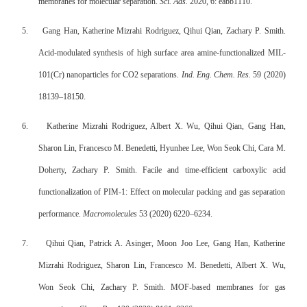
membranes for molecular separation.
Sci. Ads.
2020, 6: eabb1110.
5.
Gang Han, Katherine Mizrahi Rodriguez, Qihui Qian, Zachary P. Smith.
Acid-modulated synthesis of high surface area amine-functionalized MIL-
101(Cr) nanoparticles for CO2 separations.
Ind. Eng. Chem. Res.
59 (2020)
18139–18150.
6.
Katherine Mizrahi Rodriguez, Albert X. Wu, Qihui Qian, Gang Han,
Sharon Lin, Francesco M. Benedetti, Hyunhee Lee, Won Seok Chi, Cara M.
Doherty, Zachary P. Smith. Facile and time-efficient carboxylic acid
functionalization of PIM-1: Effect on molecular packing and gas separation
performance.
Macromolecules
53 (2020) 6220–6234.
7.
Qihui Qian, Patrick A. Asinger, Moon Joo Lee, Gang Han, Katherine
Mizrahi Rodriguez, Sharon Lin, Francesco M. Benedetti, Albert X. Wu,
Won Seok Chi, Zachary P. Smith. MOF-based membranes for gas