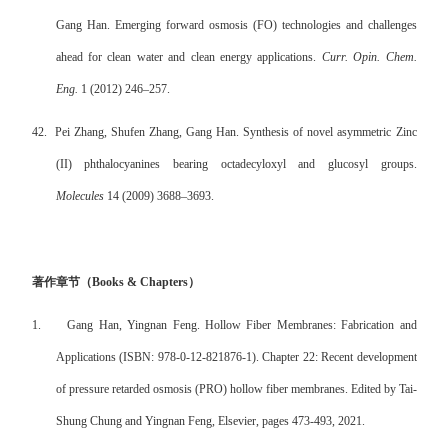
Gang Han. Emerging forward osmosis (FO) technologies and challenges
ahead for clean water and clean energy applications.
Curr. Opin. Chem.
Eng.
1 (2012) 246–257.
42.
Pei Zhang, Shufen Zhang, Gang Han. Synthesis of novel asymmetric Zinc
(II) phthalocyanines bearing octadecyloxyl and glucosyl groups.
Molecules
14 (2009) 3688–3693.
著作章节（
Books & Chapters
）
1.
Gang Han, Yingnan Feng. Hollow Fiber Membranes: Fabrication and
Applications (ISBN: 978-0-12-821876-1). Chapter 22: Recent development
of pressure retarded osmosis (PRO) hollow fiber membranes. Edited by Tai-
Shung Chung and Yingnan Feng, Elsevier, pages 473-493, 2021.