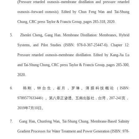
(Pressure retarded osmosis–membrane distillation and pressure retarded
osmosis–forward osmosis). Edited by Chun Feng Wan and Tai-Shung
Chung, CRC press Taylor & Francis Group, pages 285-318, 2020.
5.
Zhenlei Cheng, Gang Han. Membrane Distillation: Membranes, Hybrid
Systems, and Pilot Studies (ISBN: 978-0-367-25447-6). Chapter 12:
Pressure retarded osmosis-membrane distillation. Edited by Kang-Jia Lu
and Tai-Shung Chung, CRC press Taylor & Francis Group, pages 285-300,
2020.
6.
韩刚，钟台生，崔月，罗琳。薄膜科技概论（
ISBN:
9789577633446
）。第八章
正渗透。
五南出版社，台湾，
207-241
页，
2019
年
7
月
10
日。
7.
Gang Han, Chunfeng Wan, Tai-Shung Chung. Membrane-Based Salinity
Gradient Processes for Water Treatment and Power Generation (ISBN: 978-