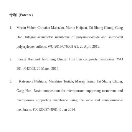
专利（
Patents
）
1.
Martin Weber, Christian Maletzko, Martin Heijnen, Tai-Shung Chung, Gang
Han. Integral asymmetric membrane of polyamide-imide and sulfonated
polyarylether sulfone. WO 2019/076668 A1, 25 April 2019.
2.
Gang Han and Tai-Shung Chung. Thin film composite membranes. WO
2014/042593, 20 March 2014.
3.
Katsunori Nishiura, Masahiro Toriida, Masaji Tamai, Tai-Shung Chung,
Gang Han. Resin composition for microporous supporting membrane and
microporous supporting membrane using the same and semipermeable
membrane. P001200874JP01, 9 Jan 2014.