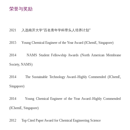
荣誉与奖励
2021
入选南开大学
“
百名青年学科带头人培养计划
”
2015
Young Chemical Engineer of the Year Award (IChemE, Singapore)
2014
NAMS Student Fellowship Awards (North American Membrane
Society, NAMS)
2014
The Sustainable Technology Award–Highly Commended (IChemE,
Singapore)
2014
Young Chemical Engineer of the Year Award–Highly Commended
(IChemE, Singapore)
2012
Top Cited Paper Award for Chemical Engineering Science