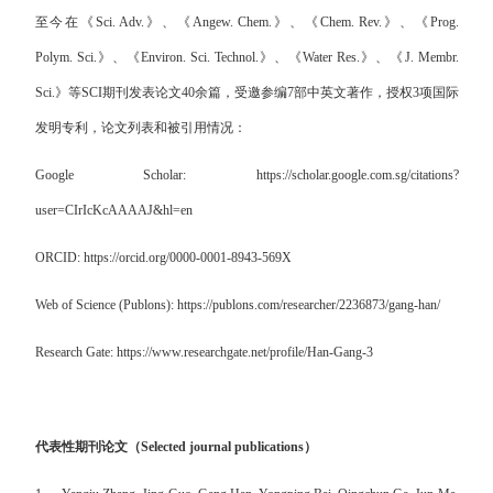
至今在《
Sci. Adv.
》、《
Angew. Chem.
》、《
Chem. Rev.
》、《
Prog.
Polym. Sci.
》、《
Environ. Sci. Technol.
》、《
Water Res.
》、《
J. Membr.
Sci.
》等
SCI
期刊发表论文
40
余篇
，受邀参编
7
部中英文著作，授权
3
项国际
发明专利，论文列表和被引用情况：
Google Scholar:
https://scholar.google.com.sg/citations?
user=CIrIcKcAAAAJ&hl=en
ORCID:
https://orcid.org/0000-0001-8943-569X
Web of Science (Publons):
https://publons.com/researcher/2236873/gang-han/
Research Gate:
https://www.researchgate.net/profile/Han-Gang-3
代表性期刊论文（
Selected journal publications
）