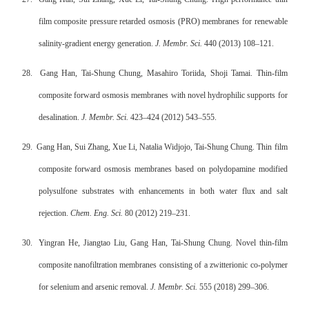
film composite pressure retarded osmosis (PRO) membranes for renewable
salinity-gradient energy generation.
J. Membr. Sci.
440 (2013) 108–121.
28.
Gang Han, Tai-Shung Chung, Masahiro Toriida, Shoji Tamai. Thin-film
composite forward osmosis membranes with novel hydrophilic supports for
desalination.
J. Membr. Sci.
423–424 (2012) 543–555.
29.
Gang Han, Sui Zhang, Xue Li, Natalia Widjojo, Tai-Shung Chung. Thin film
composite forward osmosis membranes based on polydopamine modified
polysulfone substrates with enhancements in both water flux and salt
rejection.
Chem. Eng. Sci.
80 (2012) 219–231.
30.
Yingran He, Jiangtao Liu, Gang Han, Tai-Shung Chung. Novel thin-film
composite nanofiltration membranes consisting of a zwitterionic co-polymer
for selenium and arsenic removal.
J. Membr. Sci.
555 (2018) 299–306.