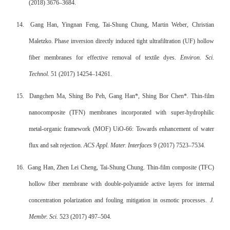
(2018) 3676–3684.
14.
Gang Han, Yingnan Feng, Tai-Shung Chung, Martin Weber, Christian
Maletzko. Phase inversion directly induced tight ultrafiltration (UF) hollow
fiber membranes for effective removal of textile dyes.
Environ. Sci.
Technol.
51 (2017) 14254–14261.
15.
Dangchen Ma, Shing Bo Peh, Gang Han*, Shing Bor Chen*. Thin-film
nanocomposite (TFN) membranes incorporated with super-hydrophilic
metal-organic framework (MOF) UiO-66: Towards enhancement of water
flux and salt rejection.
ACS Appl. Mater. Interfaces
9 (2017) 7523–7534.
16.
Gang Han, Zhen Lei Cheng, Tai-Shung Chung. Thin-film composite (TFC)
hollow fiber membrane with double-polyamide active layers for internal
concentration polarization and fouling mitigation in osmotic processes.
J.
Membr. Sci.
523 (2017) 497–504.