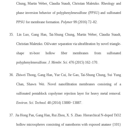
Chung, Martin Weber, Claudia Staudt, Christian Maletzko. Rheology and
phase inversion behavior of polyphenylenesulfone (PPSU) and sulfonated
PPSU for membrane formation.
Polymer
99 (2016) 72–82.
35.
Lin Luo, Gang Han, Tai-Shung Chung, Martin Weber, Claudia Staudt,
Christian Maletzko. Oil/water separation via ultrafiltration by novel triangle-
shape tri-bore hollow fiber membranes from sulfonated
polyphenylenesulfone.
J. Membr. Sci.
476 (2015) 162–170.
36.
Zhiwei Thong, Gang Han, Yue Cui, Jie Gao, Tai-Shung Chung, Sui Yung
Chan, Shawn Wei. Novel nanofiltration membranes consisting of a
sulfonated pentablock copolymer rejection layer for heavy metal removal.
Environ. Sci. Technol.
48 (2014) 13880−13887.
37.
Jia Hong Pan, Gang Han, Rui Zhou, X. S. Zhao. Hierarchical N-doped TiO2
hollow microspheres consisting of nanothorns with exposed anatase {101}