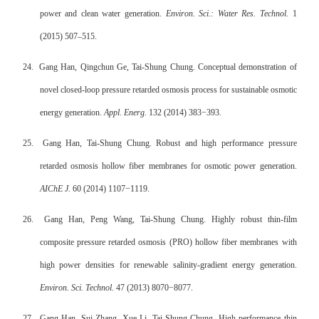
power and clean water generation.
Environ. Sci.: Water Res. Technol.
1
(2015) 507–515.
24.
Gang Han, Qingchun Ge, Tai-Shung Chung. Conceptual demonstration of
novel closed-loop pressure retarded osmosis process for sustainable osmotic
energy generation.
Appl. Energ.
132 (2014) 383−393.
25.
Gang Han, Tai-Shung Chung. Robust and high performance pressure
retarded osmosis hollow fiber membranes for osmotic power generation.
AIChE J.
60 (2014) 1107−1119.
26.
Gang Han, Peng Wang, Tai-Shung Chung. Highly robust thin-film
composite pressure retarded osmosis (PRO) hollow fiber membranes with
high power densities for renewable salinity-gradient energy generation.
Environ. Sci. Technol.
47 (2013) 8070−8077.
27.
Gang Han, Sui Zhang, Xue Li, Tai-Shung Chung. High performance thin