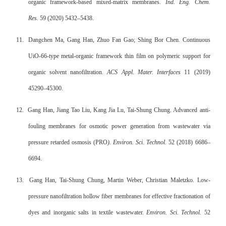
organic framework-based mixed-matrix membranes.
Ind. Eng. Chem.
Res.
59 (2020) 5432–5438.
11.
Dangchen Ma, Gang Han, Zhuo Fan Gao; Shing Bor Chen. Continuous
UiO-66-type metal-organic framework thin film on polymeric support for
organic solvent nanofiltration.
ACS Appl. Mater. Interfaces
11 (2019)
45290–45300.
12.
Gang Han, Jiang Tao Liu, Kang Jia Lu, Tai-Shung Chung. Advanced anti-
fouling membranes for osmotic power generation from wastewater via
pressure retarded osmosis (PRO
). Environ. Sci. Technol.
52 (2018) 6686–
6694.
13.
Gang Han, Tai-Shung Chung, Martin Weber, Christian Maletzko. Low-
pressure nanofiltration hollow fiber membranes for effective fractionation of
dyes and inorganic salts in textile wastewater.
Environ. Sci. Technol.
52