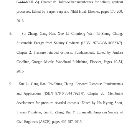
0-444-63961-5). Chapter 6: Hollow-fiber membranes for salinity gradient
processes. Edited by Sarper Sarp and Nidal Hilal, Elsevier, pages 175-200,
2018.
8.
Sui Zhang, Gang Han, Xue Li, Chunfeng Wan, Tai-Shung Chung.
Sustainable Energy from Salinity Gradients (ISBN: 978-0-08-100323-7).
Chapter 2: Pressure retarded osmosis: Fundamentals. Edited by Andrea
Cipollina, Giorgio Micale, Woodhead Publishing, Elsevier, Pages 19-54,
2016.
9.
Xue Li, Gang Han, Tai-Shung Chung. Forward Osmosis: Fundamentals
and Applications (ISBN 978-0-7844-7923-0). Chapter 20: Membrane
development for pressure retarded osmosis. Edited by Ho Kyong Shon,
Sherub Phuntsho, Tian C. Zhang, Rao Y. Surampalli. American Society of
Civil Engineers (ASCE), pages 465-487, 2015.