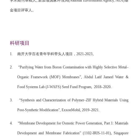
学术期刊审稿人
,
新加坡国家环境局
(National Environment Agency, NEA)
基
金项目评审人。
科研项目
1.
南开大学百名青年学科带头人项目，
2021-2023
。
2.
“
Purifying Water from Boron Contamination with Highly Selective Metal–
Organic Framework (MOF) Membranes”, Abdul Latif Jameel Water &
Food Systems Lab (J-WAFS) Seed Fund Program,
2018–2020.
3.
“Synthesis and Characterization of Polymer
–
ZIF Hybrid Materials Using
Post-Synthetic Modification
”
, ExxonMobil, 2019
–
2021.
4.
“
Membrane Development for Osmotic Power Generation, Part 1: Materials
Development and Membrane Fabrication
”
(1102-IRIS-11-01), Singapore