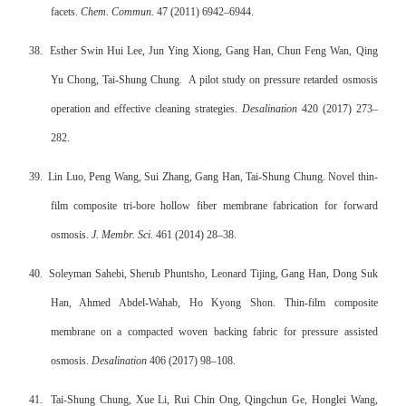
facets.
Chem. Commun.
47 (2011) 6942–6944.
38.
Esther Swin Hui Lee, Jun Ying Xiong, Gang Han, Chun Feng Wan, Qing
Yu Chong, Tai-Shung Chung.
A pilot study on pressure retarded osmosis
operation and effective cleaning strategies.
Desalination
420 (2017) 273–
282.
39.
Lin Luo, Peng Wang, Sui Zhang, Gang Han, Tai-Shung Chung. Novel thin-
film composite tri-bore hollow fiber membrane fabrication for forward
osmosis.
J. Membr. Sci.
461 (2014) 28–38.
40.
Soleyman Sahebi, Sherub Phuntsho, Leonard Tijing, Gang Han, Dong Suk
Han, Ahmed Abdel-Wahab, Ho Kyong Shon. Thin-film composite
membrane on a compacted woven backing fabric for pressure assisted
osmosis.
Desalination
406 (2017) 98–108.
41.
Tai-Shung Chung, Xue Li, Rui Chin Ong, Qingchun Ge, Honglei Wang,