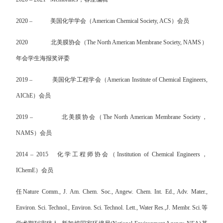
2020 –
美国化学学会（
American Chemical Society, ACS
）会员
2020
北美膜协会（
The North American Membrane Society, NAMS
）
年会学生海报奖评委
2019 –
美国化学工程学会（
American Institute of Chemical Engineers,
AIChE
）会员
2019 –
北美膜协会（
The North American Membrane Society
，
NAMS
）会员
2014 – 2015
化学工程师协会（
Institution of Chemical Engineers
，
IChemE
）会员
任
Nature Comm., J. Am. Chem. Soc., Angew. Chem. Int. Ed., Adv. Mater.,
Environ. Sci. Technol., Environ. Sci. Technol. Lett., Water Res.,
J. Membr. Sci.
等