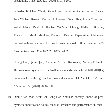
separations.
Chem. Rev.
120 (2020) 8161–8266.
8.
Charles Tai-Chieh Wan#, Diego Lopez Barreiro#, Antoni Forner-Cuenca,
Jack-William Barotta, Morgan J. Hawker, Gang Han, Hyun-Chae Loh,
Admir Masic, David L. Kaplan, Yet-Ming Chiang, Fikile R. Brushet,
Francisco J. Martin-Martinez, Markus J. Buehler. Exploration of biomass-
derived activated carbons for use in vanadium redox flow batteries.
ACS
Sustainable Chem. Eng.
8 (2020) 9472−9482.
9.
Gang Han, Qihui Qian, Katherine Mizrahi Rodriguez, Zachary P. Smith.
Hydrothermal synthesis of sub-20 nm amine-functionalized MIL-101(Cr)
nanoparticles with high surface area and enhanced CO2 uptake.
Ind. Eng.
Chem. Res.
59 (2020) 7888–7900.
10.
Qihui Qian, Won Seok Chi, Gang Han, Smith P. Zachary. Impact of post-
synthetic modification routes on filler structure and performance in metal-