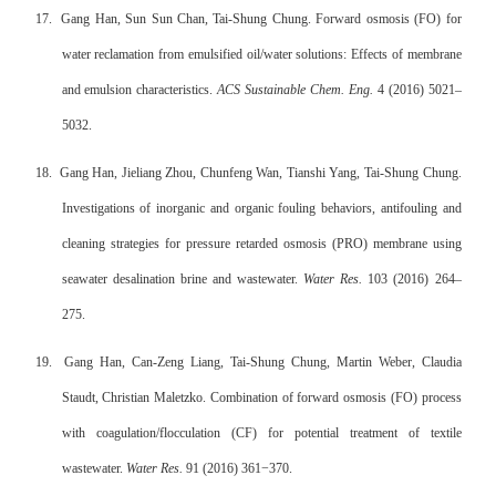
17.
Gang Han, Sun Sun Chan, Tai-Shung Chung. Forward osmosis (FO) for
water reclamation from emulsified oil/water solutions: Effects of membrane
and emulsion characteristics.
ACS Sustainable Chem. Eng.
4 (2016) 5021–
5032.
18.
Gang Han, Jieliang Zhou, Chunfeng Wan, Tianshi Yang, Tai-Shung Chung.
Investigations of inorganic and organic fouling behaviors, antifouling and
cleaning strategies for pressure retarded osmosis (PRO) membrane using
seawater desalination brine and wastewater.
Water Res.
103 (2016) 264–
275.
19.
Gang Han, Can-Zeng Liang, Tai-Shung Chung, Martin Weber, Claudia
Staudt, Christian Maletzko. Combination of forward osmosis (FO) process
with coagulation/flocculation (CF) for potential treatment of textile
wastewater.
Water Res.
91 (2016) 361−370.