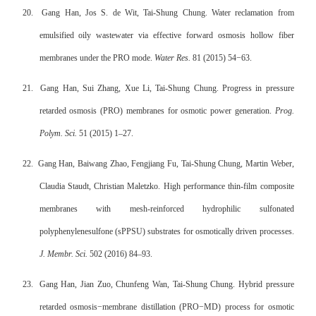
20.
Gang Han, Jos S. de Wit, Tai-Shung Chung. Water reclamation from
emulsified oily wastewater via effective forward osmosis hollow fiber
membranes under the PRO mode.
Water Res.
81 (2015) 54−63.
21.
Gang Han, Sui Zhang, Xue Li, Tai-Shung Chung. Progress in pressure
retarded osmosis (PRO) membranes for osmotic power generation.
Prog.
Polym. Sci.
51 (2015) 1–27.
22.
Gang Han, Baiwang Zhao, Fengjiang Fu, Tai-Shung Chung, Martin Weber,
Claudia Staudt, Christian Maletzko. High performance thin-film composite
membranes with mesh-reinforced hydrophilic sulfonated
polyphenylenesulfone (sPPSU) substrates for osmotically driven processes.
J. Membr. Sci.
502 (2016) 84–93.
23.
Gang Han, Jian Zuo, Chunfeng Wan, Tai-Shung Chung. Hybrid pressure
retarded osmosis−membrane distillation (PRO−MD) process for osmotic