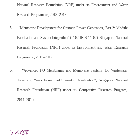
National Research Foundation (NRF) under its Environment and Water
Research Programme, 2013
–
2017.
5.
“
Membrane Development for Osmotic Power Generation, Part 2: Module
Fabrication and System Integration
”
(1102-IRIS-11-02), Singapore National
Research Foundation (NRF) under its Environment and Water Research
Programme, 2015
–
2017.
6.
“
Advanced FO Membranes and Membrane Systems for Wastewater
Treatment, Water Reuse and Seawater Desalination
”
, Singapore National
Research Foundation (NRF) under its Competitive Research Program,
2011
–
2015.
学术论著