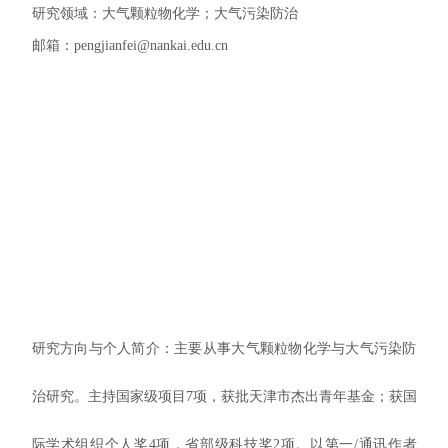
研究领域：
大气颗粒物化学；大气
污染防治
邮箱：
pengjianfei@nankai.edu.cn
研究方向与个人简介：主要从事大气颗粒物化学与大气污染防
治研究。主持国家级项目
7
项，获批天津市杰出青年基金；获国
际学术组织个人奖
4
项，省部级科技奖
2
项。以第一
/
通讯作者