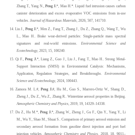
Zhang T., Yang N.,
Peng J.
*, Mao H.*. Liquid fuel intrusion causes carbon
canister deterioration and excess evaporative VOC emissions from in-use
vehicles.
Journal of Hazardous Materials
, 2026, 507, 141710.
14. Liu J.,
Peng J.
*, Men Z., Fang T., Zhang J., Du Z., Zhang Q., Wang T., Wu
L., Mao H.. Brake wear-derived particles: Single-particle mass spectral
signatures and real-world emissions.
Environmental Science and
Ecotechnology
, 2023, 15, 100240.
15. Qi F.,
Peng J.
*, Liang Z., Guo J., Liu J., Fang T., Mao H.. Strong Metal-
Support Interaction (SMSI) in Environmental Catalysis: Mechanisms,
Application, Regulation Strategies, and Breakthroughs.
Environmental
Science and Ecotechnology
, 2024, 100443.
16. Zamora M. L.#,
Peng J.
#, Hu M., Guo S., Marrero-Ortiz W., Shang D.,
Zheng J., Du Z., Wu Z., Zhang R.. Wintertime aerosol properties in Beijing.
Atmospheric Chemistry and Physics
, 2019, 19, 14329–14338.
17. Du Z., Hu M.*,
Peng J.
*, Zhang W., Zheng J., Gu F., Qin Y., Yang Y., Li
M., Wu Y., Shao M., Shuai S.. Comparison of primary aerosol emission and
secondary aerosol formation from gasoline direct injection and port fuel
injection vehicles.
Atmospheric Chemistry and Physics
, 2018, 18, 9011–