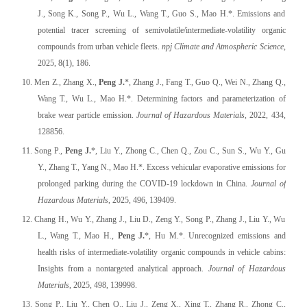
J., Song K., Song P., Wu L., Wang T., Guo S., Mao H.*. Emissions and
potential tracer screening of semivolatile/intermediate-volatility organic
compounds from urban vehicle fleets.
npj Climate and Atmospheric Science
,
2025, 8(1), 186.
10. Men Z., Zhang X.,
Peng J.
*, Zhang J., Fang T., Guo Q., Wei N., Zhang Q.,
Wang T., Wu L., Mao H.*. Determining factors and parameterization of
brake wear particle emission.
Journal of Hazardous Materials
, 2022, 434,
128856.
11. Song P.,
Peng J.
*, Liu Y., Zhong C., Chen Q., Zou C., Sun S., Wu Y., Gu
Y., Zhang T., Yang N., Mao H.*. Excess vehicular evaporative emissions for
prolonged parking during the COVID-19 lockdown in China.
Journal of
Hazardous Materials
, 2025, 496, 139409.
12. Chang H., Wu Y., Zhang J., Liu D., Zeng Y., Song P., Zhang J., Liu Y., Wu
L., Wang T., Mao H.,
Peng J.
*, Hu M.*. Unrecognized emissions and
health risks of intermediate-volatility organic compounds in vehicle cabins:
Insights from a nontargeted analytical approach.
Journal of Hazardous
Materials
, 2025, 498, 139998.
13. Song P., Liu Y., Chen Q., Liu J., Zeng X., Xing T., Zhang R., Zhong C.,