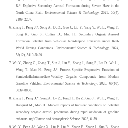
R.*. Explosive Secondary Aerosol Formation during Severe Haze in the
North China Plain.
Environmental Science & Technology
, 2021, 55(4),
2189–2207.
6. Zhang J.,
Peng J.
*, Song A., Du Z., Guo J., Liu Y., Yang Y., Wu L., Wang T.,
Song K., Guo S., Collins D., Mao H.. Secondary Organic Aerosol
Formation Potential from Vehicular Non-tailpipe Emissions under Real-
World Driving Conditions.
Environmental Science & Technology
, 2024,
58(12), 5419–5429.
7. Wu Y., Zhong C., Zhang T., Sun J., Liu Y., Zhang J., Song P., Liu D., Wu L.,
Wang T., Mao H.,
Peng J.
*. Process-Specific Evaporative Emission of
Semivolatile/Intermediate-Volatility Organic Compounds from Modern
Gasoline Vehicles.
Environmental Science & Technology
, 2026, 60(10),
8039–8050.
8. Zhang J.,
Peng J.
*, Song A., Lv Z., Tong H., Du Z., Guo J., Wu L., Wang T.,
Hallquist M., Mao H.. Marked impacts of transient conditions on potential
secondary organic aerosol production during rapid oxidation of gasoline
exhausts.
npj Climate and Atmospheric Science
, 2023, 6, 59.
9. Wu Y.,
Peng J.
*, Wang X., Liu P., Liu Y., Zhang F., Zhang J., Sun B., Zhang