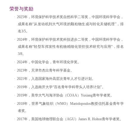
荣誉与奖励
·
2025
年，环境保护科学技术奖自然科学二等奖，中国环境科学学会，
成果名称
“
从发动机到大气环境的颗粒物生成与转化关键机理
”
，排
名
3/5
。
·
2024
年，环境保护科学技术奖科技进步二等奖，中国环境科学学会，
成果名称
“
轻型车挥发性有机物精细化管控技术研究与应用
”
，排名
3/8
。
·
2024
年，中国化学会，青年环境化学奖。
·
2023
年，天津市杰出青年科学基金。
·
2021
年，入选国家海外高层次青年人才引进计划。
·
2019
年，入选南开大学
“
百名青年学科带头人培养计划
”
。
·
2019
年，美华大气与海洋协会（
COAA
）
Yuxiang
青年学者奖。
·
2018
年，世界气象组织（
WMO
）
Mariolopoulos
教授信托基金青年学
者奖。
·
2017
年，美国地球物理联合会（
AGU
）
James R. Holton
青年学者奖。