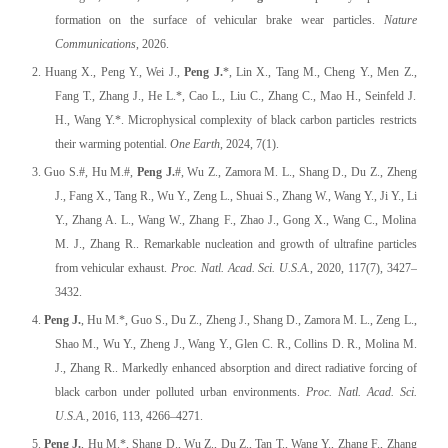
formation on the surface of vehicular brake wear particles.
Nature
Communications
, 2026.
2. Huang X., Peng Y., Wei J.,
Peng J.
*, Lin X., Tang M., Cheng Y., Men Z.,
Fang T., Zhang J., He L.*, Cao L., Liu C., Zhang C., Mao H., Seinfeld J.
H., Wang Y.*. Microphysical complexity of black carbon particles restricts
their warming potential.
One Earth
, 2024, 7(1).
3. Guo S.#, Hu M.#,
Peng J.
#, Wu Z., Zamora M. L., Shang D., Du Z., Zheng
J., Fang X., Tang R., Wu Y., Zeng L., Shuai S., Zhang W., Wang Y., Ji Y., Li
Y., Zhang A. L., Wang W., Zhang F., Zhao J., Gong X., Wang C., Molina
M. J., Zhang R.. Remarkable nucleation and growth of ultrafine particles
from vehicular exhaust.
Proc. Natl. Acad. Sci. U.S.A.
, 2020, 117(7), 3427–
3432.
4.
Peng J.
, Hu M.*, Guo S., Du Z., Zheng J., Shang D., Zamora M. L., Zeng L.,
Shao M., Wu Y., Zheng J., Wang Y., Glen C. R., Collins D. R., Molina M.
J., Zhang R.. Markedly enhanced absorption and direct radiative forcing of
black carbon under polluted urban environments.
Proc. Natl. Acad. Sci.
U.S.A.
, 2016, 113, 4266–4271.
5.
Peng J.
, Hu M.*, Shang D., Wu Z., Du Z., Tan T., Wang Y., Zhang F., Zhang