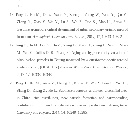
9023.
18.
Peng J.
, Hu M., Du Z., Wang Y., Zheng J., Zhang W., Yang Y., Qin Y.,
Zheng R., Xiao Y., Wu Y., Lu S., Wu Z., Guo S., Mao H., Shuai S..
Gasoline aromatic: a critical determinant of urban secondary organic aerosol
formation.
Atmospheric Chemistry and Physics
, 2017, 17, 10743–10752.
19.
Peng J.
, Hu M., Guo S., Du Z., Shang D., Zheng J., Zheng J., Zeng L., Shao
M., Wu Y., Collins D. R., Zhang R.. Aging and hygroscopicity variation of
black carbon particles in Beijing measured by a quasi-atmospheric aerosol
evolution study (QUALITY) chamber.
Atmospheric Chemistry and Physics
,
2017, 17, 10333–10348.
20.
Peng J.
, Hu M., Wang Z., Huang X., Kumar P., Wu Z., Guo S., Yue D.,
Shang D., Zheng Z., He L.. Submicron aerosols at thirteen diversified sites
in China: size distribution, new particle formation and corresponding
contribution to cloud condensation nuclei production.
Atmospheric
Chemistry and Physics
, 2014, 14, 10249–10265.