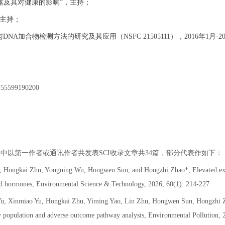
露及其对健康的影响”，主持；
，主持；
A加合物检测方法的研究及其应用（NSFC 21505111），2016年1月-2
d=55599190200
4，其中以第一作者或通讯作者共发表SCI收录文章共34篇，部分代表作如下：
 Hongkai Zhu, Yongning Wu, Hongwen Sun, and Hongzhi Zhao*, Elevated expo
roid hormones, Environmental Science & Technology, 2026, 60(1): 214-227
, Xinmiao Yu, Hongkai Zhu, Yiming Yao, Lin Zhu, Hongwen Sun, Hongzhi Zhao
erly population and adverse outcome pathway analysis, Environmental Pollution,