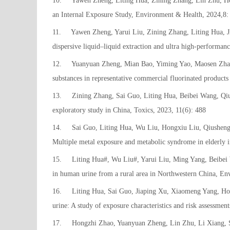
10.
Yawen Zheng, Liting Hua, Zining Zhang, Lin Zhu, Ho
an Internal Exposure Study, Environment & Health, 2024,8:
11.
Yawen Zheng, Yarui Liu, Zining Zhang, Liting Hua, Ji
dispersive liquid–liquid extraction and ultra high-perform
12.
Yuanyuan Zheng, Mian Bao, Yiming Yao, Maosen Zhao,
substances in representative commercial fluorinated product
13.
Zining Zhang, Sai Guo, Liting Hua, Beibei Wang, Qiu
exploratory study in China, Toxics, 2023, 11(6): 488
14.
Sai Guo, Liting Hua, Wu Liu, Hongxiu Liu, Qiushen
Multiple metal exposure and metabolic syndrome in elderly i
15.
Liting Hua#, Wu Liu#, Yarui Liu, Ming Yang, Beibei 
in human urine from a rural area in Northwestern China, En
16.
Liting Hua, Sai Guo, Jiaping Xu, Xiaomeng Yang, H
urine: A study of exposure characteristics and risk assessme
17.
Hongzhi Zhao, Yuanyuan Zheng, Lin Zhu, Li Xiang, Shu