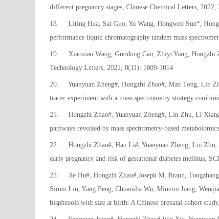
different pregnancy stages, Chinese Chemical Letters, 2022,
18.
Liting Hua, Sai Guo, Yu Wang, Hongwen Sun*, Hongzhi
performance liquid chromatography tandem mass spectromet
19.
Xiaoxiao Wang, Guodong Cao, Zhiyi Yang, Hongzhi Z
Technology Letters, 2021, 8(11): 1009-1014
20.
Yuanyuan Zheng#, Hongzhi Zhao#, Man Tong, Lin Zhu, 
tracer experiment with a mass spectrometry strategy combini
21.
Hongzhi Zhao#, Yuanyuan Zheng#, Lin Zhu, Li Xiang,
pathways revealed by mass spectrometry-based metabolomic
22.
Hongzhi Zhao#, Han Li#, Yuanyuan Zheng, Lin Zhu, Ji
early pregnancy and risk of gestational diabetes mellitus
23.
Jie Hu#, Hongzhi Zhao#,Joseph M, Braun, Tongzhang 
Simin Liu, Yang Peng, Chuansha Wu, Minmin Jiang, Wenqian
bisphenols with size at birth: A Chinese prenatal cohort stu