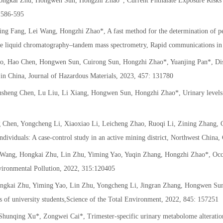
ngkai Zhu, Hongwen Sun, Hongzhi Zhao*, Current Phthalate Exposure Risks o
 586-595
ng Fang, Lei Wang, Hongzhi Zhao*, A fast method for the determination of pe
ance liquid chromatography–tandem mass spectrometry, Rapid communications in
 Hao Chen, Hongwen Sun, Cuirong Sun, Hongzhi Zhao*, Yuanjing Pan*, Discov
s in China, Journal of Hazardous Materials, 2023, 457: 131780
sheng Chen, Lu Liu, Li Xiang, Hongwen Sun, Hongzhi Zhao*, Urinary levels o
g Chen, Yongcheng Li, Xiaoxiao Li, Leicheng Zhao, Ruoqi Li, Zining Zhang
ndividuals: A case-control study in an active mining district, Northwest Chin
Wang, Hongkai Zhu, Lin Zhu, Yiming Yao, Yuqin Zhang, Hongzhi Zhao*, Occurr
vironmental Pollution, 2022, 315:120405
ongkai Zhu, Yiming Yao, Lin Zhu, Yongcheng Li, Jingran Zhang, Hongwen Sun
nts of university students,Science of the Total Environment, 2022, 845: 157251
nqing Xu*, Zongwei Cai*, Trimester-specific urinary metabolome alterations a