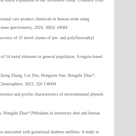
f Rural Population in the Northwest China: Evidence from
rsonal care product chemicals in human urine using
 mass spectrometry, 2024, 38(6): e9684
ery of 35 novel classes of per- and polyfluoroalkyl
f 14 metal elements in general population: A region-based
, Chong Zhang, Lin Zhu, Hongwen Sun, Hongzhi Zhao*,
a, Chemosphere, 2023, 326:138494
ence and profile characteristics of environmental phenols
, Hongzhi Zhao*,Phthalates in dormitory dust and human
ssociated with gestational diabetes mellitus: A study in