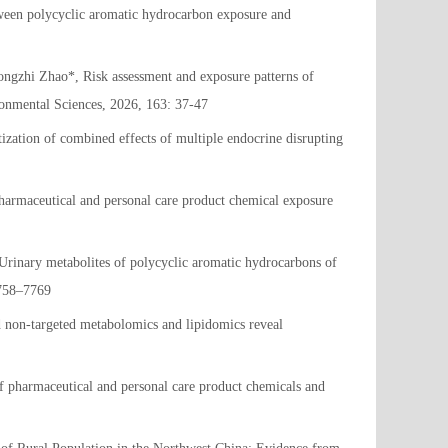
en polycyclic aromatic hydrocarbon exposure and
gzhi Zhao*, Risk assessment and exposure patterns of
ironmental Sciences, 2026, 163: 37-47
ation of combined effects of multiple endocrine disrupting
rmaceutical and personal care product chemical exposure
nary metabolites of polycyclic aromatic hydrocarbons of
7758–7769
non-targeted metabolomics and lipidomics reveal
pharmaceutical and personal care product chemicals and