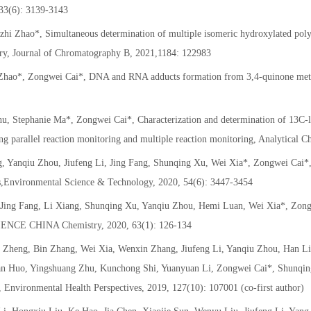
 33(6): 3139-3143
 Zhao*, Simultaneous determination of multiple isomeric hydroxylated polycy
ry, Journal of Chromatography B, 2021,1184: 122983
hao*, Zongwei Cai*, DNA and RNA adducts formation from 3,4-quinone metab
Stephanie Ma*, Zongwei Cai*, Characterization and determination of 13C-lab
ng parallel reaction monitoring and multiple reaction monitoring, Analytical C
 Yanqiu Zhou, Jiufeng Li, Jing Fang, Shunqing Xu, Wei Xia*, Zongwei Cai*, 
s,Environmental Science & Technology, 2020, 54(6): 3447-3454
ng Fang, Li Xiang, Shunqing Xu, Yanqiu Zhou, Hemi Luan, Wei Xia*, Zongwei 
, SCIENCE CHINA Chemistry, 2020, 63(1): 126-134
Zheng, Bin Zhang, Wei Xia, Wenxin Zhang, Jiufeng Li, Yanqiu Zhou, Han Li,
 Huo, Yingshuang Zhu, Kunchong Shi, Yuanyuan Li, Zongwei Cai*, Shunqing Xu
dy, Environmental Health Perspectives, 2019, 127(10): 107001 (co-first author)