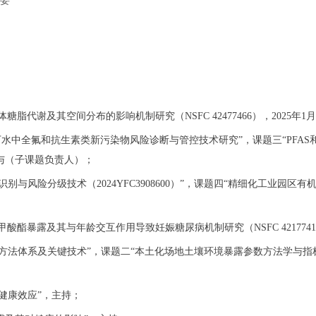
 编委
代谢及其空间分布的影响机制研究（NSFC 42477466），2025年1月-
地下水中全氟和抗生素类新污染物风险诊断与管控技术研究”，课题三“PFA
1月，参与（子课题负责人）；
别与风险分级技术（2024YFC3908600）”，课题四“精细化工业园区有
酯暴露及其与年龄交互作用导致妊娠糖尿病机制研究（NSFC 42177412），
体系及关键技术”，课题二“本土化场地土壤环境暴露参数方法学与指标体系”（201
健康效应”，主持；