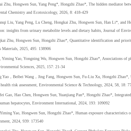
ai Zhu, Hongwen Sun, Yang Peng*, Hongzhi Zhao*, The hidden mediator betwe
mental Chemistry and Ecotoxicology, 2026, 8: 418-429
unqi Liu, Yang Peng, Lu Cheng, Hongkai Zhu, Hongwen Sun, Han Li*, and Hon
n: insights from urinary metabolite levels and dietary habits, Journal of Env
 Zhu, Hongwen Sun, Hongzhi Zhao*, Quantitative identification and prioritiz
s Materials, 2025, 495: 138906
 Yiming Yao, Yongning Wu, Hongwen Sun, Hongzhi Zhao*, Associations of pha
vironmental Sciences, 2025, 157: 21-34
ng Yao，Beibei Wang，Jing Fang, Hongwen Sun, Fu-Liu Xu, Hongzhi Zhao*, Uri
d health risk assessment, Environmental Science & Technology,
2024
, 58, 18: 
ei Gao, Hao Chen, Hongwen Sun, Yuanjiang Pan*, Hongzhi Zhao*, Integrated 
 human hepatocytes, Environment International, 2024, 193: 109092
Yiming Yao, Hongwen Sun, Hongzhi Zhao*, Human exposure characteristics of 
ronment, 2024, 939: 173540