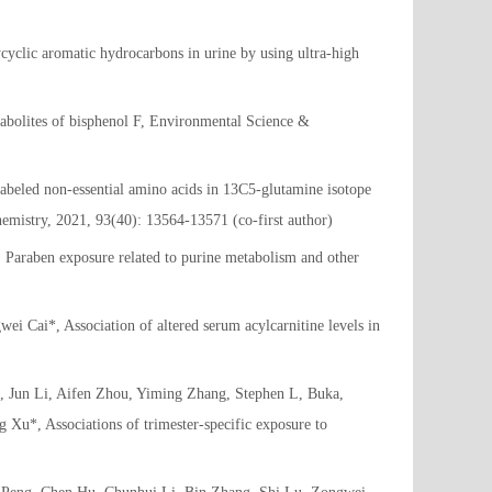
clic aromatic hydrocarbons in urine by using ultra-high
olites of bisphenol F, Environmental Science &
eled non-essential amino acids in 13C5-glutamine isotope
hemistry, 2021, 93(40): 13564-13571 (co-first author)
Paraben exposure related to purine metabolism and other
Cai*, Association of altered serum acylcarnitine levels in
 Jun Li, Aifen Zhou, Yiming Zhang, Stephen L, Buka,
*, Associations of trimester-specific exposure to