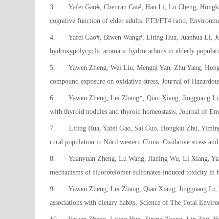
3.
Yafei Gao#, Chenran Cai#, Han Li, Lu Cheng, Hongk
cognitive function of elder adults: FT3/FT4 ratio, Environ
4.
Yafei Gao#, Biwen Wang#, Liting Hua, Juanhua Li, J
hydroxypolycyclic aromatic hydrocarbons in elderly populatio
5.
Yawen Zheng, Wei Liu, Mengqi Yan, Zhu Yang, Hongkai
compound exposure on oxidative stress, Journal of Hazardou
6.
Yawen Zheng, Lei Zhang*, Qian Xiang, Jingguang Li,
with thyroid nodules and thyroid homeostasis, Journal of En
7.
Liting Hua, Yafei Gao, Sai Guo, Hongkai Zhu, Yimi
rural population in Northwestern China: Oxidative stress an
8.
Yuanyuan Zheng, Lu Wang, Jianing Wu, Li Xiang, Yaf
mechanisms of fluorotelomer sulfonates-induced toxicity in
9.
Yawen Zheng, Lei Zhang, Qian Xiang, Jingguang Li, 
associations with dietary habits, Science of The Total Envi