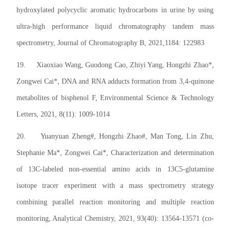
hydroxylated polycyclic aromatic hydrocarbons in urine by using
ultra-high performance liquid chromatography tandem mass
spectrometry, Journal of Chromatography B, 2021,1184: 122983
19.
Xiaoxiao Wang, Guodong Cao, Zhiyi Yang, Hongzhi Zhao*,
Zongwei Cai*, DNA and RNA adducts formation from 3,4-quinone
metabolites of bisphenol F, Environmental Science & Technology
Letters, 2021, 8(11): 1009-1014
20.
Yuanyuan Zheng#, Hongzhi Zhao#, Man Tong, Lin Zhu,
Stephanie Ma*, Zongwei Cai*, Characterization and determination
of 13C-labeled non-essential amino acids in 13C5-glutamine
isotope tracer experiment with a mass spectrometry strategy
combining parallel reaction monitoring and multiple reaction
monitoring, Analytical Chemistry, 2021, 93(40): 13564-13571 (co-