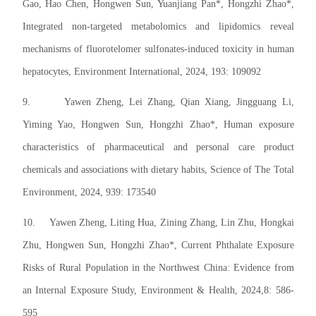
Gao, Hao Chen, Hongwen Sun, Yuanjiang Pan*, Hongzhi Zhao*,
Integrated non-targeted metabolomics and lipidomics reveal
mechanisms of fluorotelomer sulfonates-induced toxicity in human
hepatocytes, Environment International, 2024, 193: 109092
9.
Yawen Zheng, Lei Zhang, Qian Xiang, Jingguang Li,
Yiming Yao, Hongwen Sun, Hongzhi Zhao*, Human exposure
characteristics of pharmaceutical and personal care product
chemicals and associations with dietary habits, Science of The Total
Environment, 2024, 939: 173540
10.
Yawen Zheng, Liting Hua, Zining Zhang, Lin Zhu, Hongkai
Zhu, Hongwen Sun, Hongzhi Zhao*, Current Phthalate Exposure
Risks of Rural Population in the Northwest China: Evidence from
an Internal Exposure Study, Environment & Health, 2024,8: 586-
595