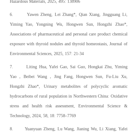
Hazardous Materials, 2025, 495: 138906
6.
Yawen Zheng, Lei Zhang*, Qian Xiang, Jingguang Li,
Yiming Yao, Yongning Wu, Hongwen Sun, Hongzhi Zhao*,
Associations of pharmaceutical and personal care product chemical
exposure with thyroid nodules and thyroid homeostasis, Journal of
Environmental Sciences, 2025, 157: 21-34
7.
Liting Hua, Yafei Gao, Sai Guo, Hongkai Zhu, Yiming
Yao，Beibei Wang，Jing Fang, Hongwen Sun, Fu-Liu Xu,
Hongzhi Zhao*, Urinary metabolites of polycyclic aromatic
hydrocarbons of rural population in Northwestern China: Oxidative
stress and health risk assessment, Environmental Science &
Technology,
2024
, 58, 18: 7758–7769
8.
Yuanyuan Zheng, Lu Wang, Jianing Wu, Li Xiang, Yafei