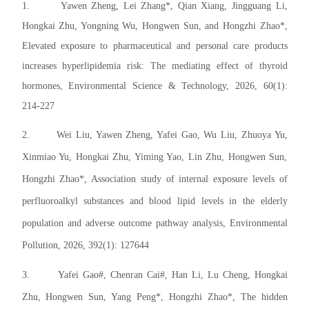
1.
Yawen Zheng, Lei Zhang*, Qian Xiang, Jingguang Li,
Hongkai Zhu, Yongning Wu, Hongwen Sun, and Hongzhi Zhao*,
Elevated exposure to pharmaceutical and personal care products
increases hyperlipidemia risk: The mediating effect of thyroid
hormones, Environmental Science & Technology, 2026, 60(1):
214-227
2.
Wei Liu, Yawen Zheng, Yafei Gao, Wu Liu, Zhuoya Yu,
Xinmiao Yu, Hongkai Zhu, Yiming Yao, Lin Zhu, Hongwen Sun,
Hongzhi Zhao*, Association study of internal exposure levels of
perfluoroalkyl substances and blood lipid levels in the elderly
population and adverse outcome pathway analysis, Environmental
Pollution, 2026, 392(1): 127644
3.
Yafei Gao#, Chenran Cai#, Han Li, Lu Cheng, Hongkai
Zhu, Hongwen Sun, Yang Peng*, Hongzhi Zhao*, The hidden