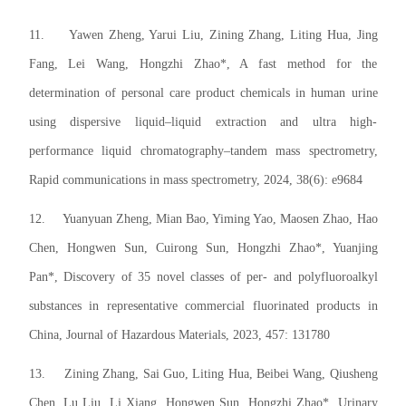
11.
Yawen Zheng, Yarui Liu, Zining Zhang, Liting Hua, Jing
Fang, Lei Wang, Hongzhi Zhao*, A fast method for the
determination of personal care product chemicals in human urine
using dispersive liquid–liquid extraction and ultra high-
performance liquid chromatography–tandem mass spectrometry,
Rapid communications in mass spectrometry, 2024, 38(6): e9684
12.
Yuanyuan Zheng, Mian Bao, Yiming Yao, Maosen Zhao, Hao
Chen, Hongwen Sun, Cuirong Sun, Hongzhi Zhao*, Yuanjing
Pan*, Discovery of 35 novel classes of per- and polyfluoroalkyl
substances in representative commercial fluorinated products in
China, Journal of Hazardous Materials, 2023, 457: 131780
13.
Zining Zhang, Sai Guo, Liting Hua, Beibei Wang, Qiusheng
Chen, Lu Liu, Li Xiang, Hongwen Sun, Hongzhi Zhao*, Urinary