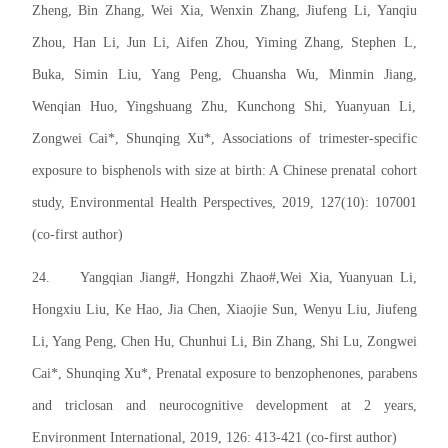
Zheng, Bin Zhang, Wei Xia, Wenxin Zhang, Jiufeng Li, Yanqiu
Zhou, Han Li, Jun Li, Aifen Zhou, Yiming Zhang, Stephen L,
Buka, Simin Liu, Yang Peng, Chuansha Wu, Minmin Jiang,
Wenqian Huo, Yingshuang Zhu, Kunchong Shi, Yuanyuan Li,
Zongwei Cai*, Shunqing Xu*, Associations of trimester-specific
exposure to bisphenols with size at birth: A Chinese prenatal cohort
study, Environmental Health Perspectives, 2019, 127(10): 107001
(co-first author)
24.
Yangqian Jiang#, Hongzhi Zhao#,Wei Xia, Yuanyuan Li,
Hongxiu Liu, Ke Hao, Jia Chen, Xiaojie Sun, Wenyu Liu, Jiufeng
Li, Yang Peng, Chen Hu, Chunhui Li, Bin Zhang, Shi Lu, Zongwei
Cai*, Shunqing Xu*, Prenatal exposure to benzophenones, parabens
and triclosan and neurocognitive development at 2 years,
Environment International, 2019, 126: 413-421 (co-first author)