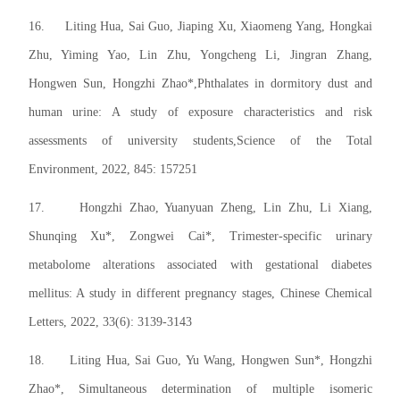
16.
Liting Hua, Sai Guo, Jiaping Xu, Xiaomeng Yang, Hongkai
Zhu, Yiming Yao, Lin Zhu, Yongcheng Li, Jingran Zhang,
Hongwen Sun, Hongzhi Zhao*,Phthalates in dormitory dust and
human urine: A study of exposure characteristics and risk
assessments of university students,Science of the Total
Environment, 2022, 845: 157251
17.
Hongzhi Zhao, Yuanyuan Zheng, Lin Zhu, Li Xiang,
Shunqing Xu*, Zongwei Cai*, Trimester-specific urinary
metabolome alterations associated with gestational diabetes
mellitus: A study in different pregnancy stages, Chinese Chemical
Letters, 2022, 33(6): 3139-3143
18.
Liting Hua, Sai Guo, Yu Wang, Hongwen Sun*, Hongzhi
Zhao*, Simultaneous determination of multiple isomeric