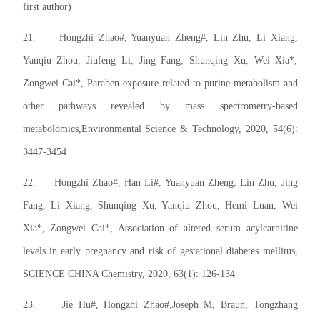
first author)
21.
Hongzhi Zhao#, Yuanyuan Zheng#, Lin Zhu, Li Xiang,
Yanqiu Zhou, Jiufeng Li, Jing Fang, Shunqing Xu, Wei Xia*,
Zongwei Cai*, Paraben exposure related to purine metabolism and
other pathways revealed by mass spectrometry-based
metabolomics,Environmental Science & Technology, 2020, 54(6):
3447-3454
22.
Hongzhi Zhao#, Han Li#, Yuanyuan Zheng, Lin Zhu, Jing
Fang, Li Xiang, Shunqing Xu, Yanqiu Zhou, Hemi Luan, Wei
Xia*, Zongwei Cai*, Association of altered serum acylcarnitine
levels in early pregnancy and risk of gestational diabetes mellitus,
SCIENCE CHINA Chemistry, 2020, 63(1): 126-134
23.
Jie Hu#, Hongzhi Zhao#,Joseph M, Braun, Tongzhang