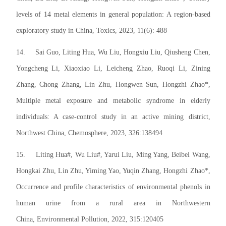
levels of 14 metal elements in general population: A region-based
exploratory study in China, Toxics, 2023, 11(6): 488
14.
Sai Guo, Liting Hua, Wu Liu, Hongxiu Liu, Qiusheng Chen,
Yongcheng Li, Xiaoxiao Li, Leicheng Zhao, Ruoqi Li, Zining
Zhang, Chong Zhang, Lin Zhu, Hongwen Sun, Hongzhi Zhao*,
Multiple metal exposure and metabolic syndrome in elderly
individuals: A case-control study in an active mining district,
Northwest China, Chemosphere, 2023, 326:138494
15.
Liting Hua#, Wu Liu#, Yarui Liu, Ming Yang, Beibei Wang,
Hongkai Zhu, Lin Zhu, Yiming Yao, Yuqin Zhang, Hongzhi Zhao*,
Occurrence and profile characteristics of environmental phenols in
human urine from a rural area in Northwestern
China, Environmental Pollution, 2022, 315:120405