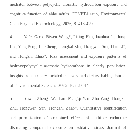
mediator between polycyclic aromatic hydrocarbon exposure and
cognitive function of elder adults: FT3/FT4 ratio, Environmental
Chemistry and Ecotoxicology, 2026, 8: 418-429
4.
Yafei Gao#, Biwen Wang#, Liting Hua, Juanhua Li, Junqi
Liu, Yang Peng, Lu Cheng, Hongkai Zhu, Hongwen Sun, Han Li*,
and Hongzhi Zhao*, Risk assessment and exposure patterns of
hydroxypolycyclic aromatic hydrocarbons in elderly population:
insights from urinary metabolite levels and dietary habits, Journal
of Environmental Sciences, 2026, 163: 37-47
5.
Yawen Zheng, Wei Liu, Mengqi Yan, Zhu Yang, Hongkai
Zhu, Hongwen Sun, Hongzhi Zhao*, Quantitative identification
and prioritization of combined effects of multiple endocrine
disrupting compound exposure on oxidative stress, Journal of