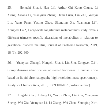
25.
Hongzhi Zhao#, Han Li#, Arthur Chi Kong Chung, Li
Xiang, Xiaona Li, Yuanyuan Zheng, Hemi Luan, Lin Zhu, Wenyu
Liu, Yang Peng, Yaxing Zhao, Shunqing Xu, Yuanyuan Li*,
Zongwei Cai*, Large-scale longitudinal metabolomics study reveals
different trimester-specific alterations of metabolites in relation to
gestational diabetes mellitus, Journal of Proteome Research, 2019,
18 (1): 292-300
26.
Yuanyuan Zheng#, Hongzhi Zhao#, Lin Zhu, Zongwei Cai*,
Comprehensive identification of steroid hormones in human urine
based on liquid chromatography-high resolution mass spectrometry,
Analytica Chimica Acta, 2019, 1089:100-107 (co-first author)
27.
Hongzhi Zhao, Jiufeng Li, Yanqiu Zhou, Lin Zhu, Yuanyuan
Zheng, Wei Xia, Yuanyuan Li, Li Xiang, Wei Chen, Shunqing Xu*,