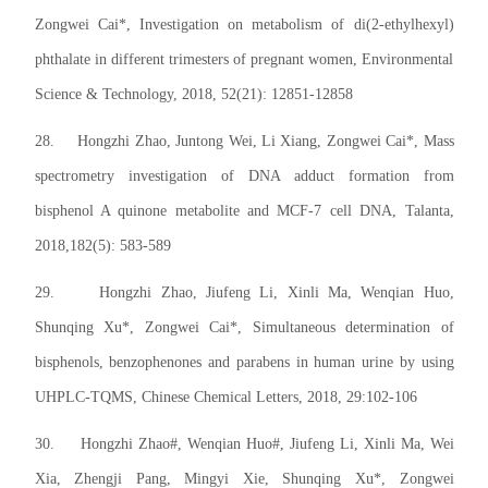
Zongwei Cai*, Investigation on metabolism of di(2-ethylhexyl)
phthalate in different trimesters of pregnant women, Environmental
Science & Technology, 2018, 52(21): 12851-12858
28.
Hongzhi Zhao, Juntong Wei, Li Xiang, Zongwei Cai*, Mass
spectrometry investigation of DNA adduct formation from
bisphenol A quinone metabolite and MCF-7 cell DNA,
Talanta
,
2018,182(5): 583-589
29.
Hongzhi Zhao, Jiufeng Li, Xinli Ma, Wenqian Huo,
Shunqing Xu*, Zongwei Cai*, Simultaneous determination of
bisphenols, benzophenones and parabens in human urine by using
UHPLC-TQMS, Chinese Chemical Letters, 2018, 29:102-106
30.
Hongzhi Zhao#, Wenqian Huo#, Jiufeng Li, Xinli Ma, Wei
Xia, Zhengji Pang, Mingyi Xie, Shunqing Xu*, Zongwei