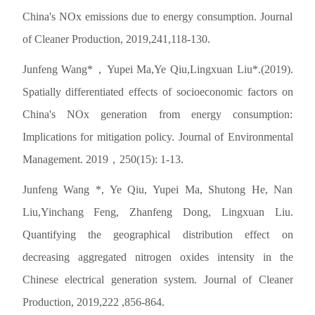
China's NOx emissions due to energy consumption. Journal
of Cleaner Production, 2019,241,118-130.
Junfeng Wang*，Yupei Ma,Ye Qiu,Lingxuan Liu*.(2019).
Spatially differentiated effects of socioeconomic factors on
China's NOx generation from energy consumption:
Implications for mitigation policy. Journal of Environmental
Management. 2019，250(15): 1-13.
Junfeng Wang *, Ye Qiu, Yupei Ma, Shutong He, Nan
Liu,Yinchang Feng, Zhanfeng Dong, Lingxuan Liu.
Quantifying the geographical distribution effect on
decreasing aggregated nitrogen oxides intensity in the
Chinese electrical generation system. Journal of Cleaner
Production, 2019,222 ,856-864.