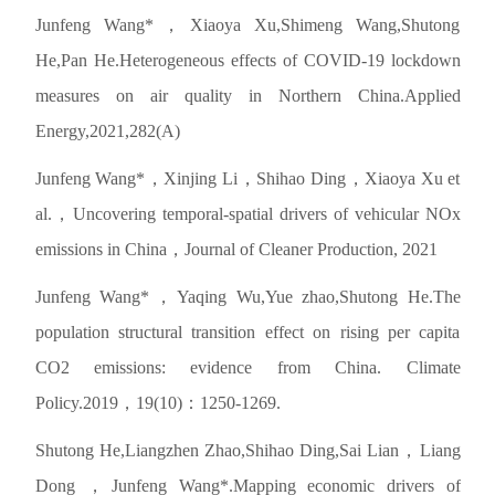
Junfeng Wang*，Xiaoya Xu,Shimeng Wang,Shutong
He,Pan He.Heterogeneous effects of COVID-19 lockdown
measures on air quality in Northern China.Applied
Energy,2021,282(A)
Junfeng Wang*，Xinjing Li，Shihao Ding，Xiaoya Xu et
al.，Uncovering temporal-spatial drivers of vehicular NOx
emissions in China，Journal of Cleaner Production, 2021
Junfeng Wang*，Yaqing Wu,Yue zhao,Shutong He.The
population structural transition effect on rising per capita
CO2 emissions: evidence from China. Climate
Policy.2019，19(10)：1250-1269.
Shutong He,Liangzhen Zhao,Shihao Ding,Sai Lian，Liang
Dong ，Junfeng Wang*.Mapping economic drivers of