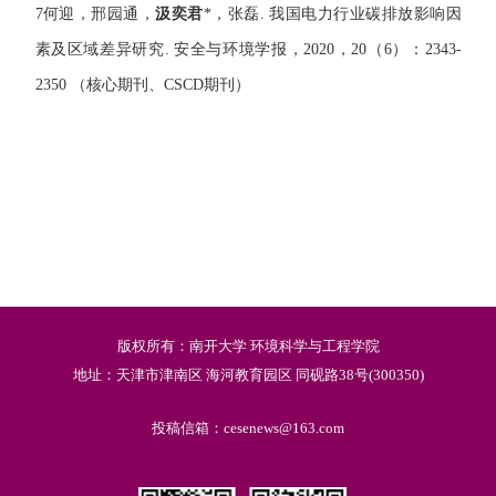
7
何迎，邢园通，
汲奕君
*
，张磊
.
我国电力行业碳排放影响因
素及区域差异研究
.
安全与环境学报，
2020
，
20
（
6
）：
2343-
2350
（核心期刊、
CSCD
期刊）
版权所有：南开大学 环境科学与工程学院
地址：天津市津南区 海河教育园区 同砚路38号(300350)
投稿信箱：cesenews@163.com