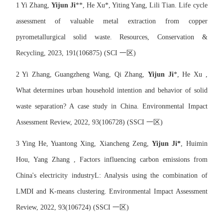
1 Yi Zhang,
Yijun Ji
*
*
, He Xu*, Yiting Yang, Lili Tian. Life cycle
assessment of valuable metal extraction from copper
pyrometallurgical solid waste. Resources, Conservation &
Recycling, 2023, 191(106875) (SCI
一区
)
2 Yi Zhang, Guangzheng Wang, Qi Zhang,
Yijun Ji
*, He Xu ,
What determines urban household intention and behavior of solid
waste separation? A case study in China. Environmental Impact
Assessment Review, 2022, 93(106728) (SSCI
一区
)
3 Ying He, Yuantong Xing, Xiancheng Zeng,
Yijun Ji*
, Huimin
Hou, Yang Zhang , Factors influencing carbon emissions from
China's electricity industryL: Analysis using the combination of
LMDI and K-means clustering. Environmental Impact Assessment
Review, 2022, 93(106724) (SSCI
一区
)