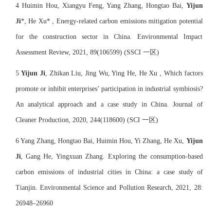
4 Huimin Hou, Xiangyu Feng, Yang Zhang, Hongtao Bai,
Yijun
Ji
*, He Xu* , Energy-related carbon emissions mitigation potential
for the construction sector in China. Environmental Impact
Assessment Review, 2021, 89(106599) (SSCI
一区
)
5
Yijun Ji
, Zhikan Liu, Jing Wu, Ying He, He Xu , Which factors
promote or inhibit enterprises’ participation in industrial symbiosis?
An analytical approach and a case study in China. Journal of
Cleaner Production, 2020, 244(118600) (SCI
一区
)
6
Yang Zhang, Hongtao Bai, Huimin Hou, Yi Zhang, He Xu,
Yijun
Ji
, Gang He, Yingxuan Zhang. Exploring the consumption-based
carbon emissions of industrial cities in China: a case study of
Tianjin. Environmental Science and Pollution Research, 2021, 28:
26948–26960