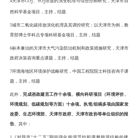
4
天津市
CO
、
SO
排放的演变机理与综合控制研究，天津市自
2
2
然科学基金项目，主持，结题
5
城市二氧化碳排放演化机理及其调控研究：以天津市为例，教
育部博士学科点专项科研基金项目，主持，结题
6
标本兼治的天津市大气污染防治机制和政策措施研究，天津市
政府决策咨询重点课题，主持，结题
7
环渤海地区环境保护战略研究，中国工程院院士科技咨询子课
题，主持，结题
此外，
完成咨政建言工作十余项、横向科研项目（环境评价、
环境规划、低碳规划等方面）十余项。执笔
/
组稿多项由国家发
改委、生态环境部、天津市政府、天津市政协等单位组织的报
告
。其中：
1
《对我市“十二五”期间强化能源节约和调整能源结构的建