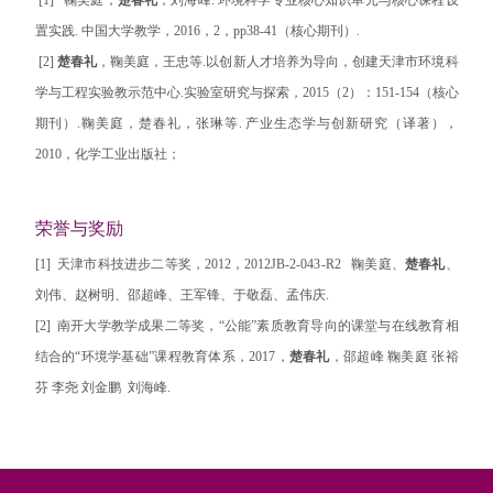
置实践. 中国大学教学，2016，2，pp38-41（核心期刊）.
[2]
楚春礼
，鞠美庭，王忠等.以创新人才培养为导向，创建天津市环境科
学与工程实验教示范中心.实验室研究与探索，2015（2）：151-154（核心
期刊）.鞠美庭，楚春礼，张琳等. 产业生态学与创新研究（译著），
2010，化学工业出版社；
荣誉与奖励
[1] 天津市科技进步二等奖，2012，2012JB-2-043-R2 鞠美庭、
楚春礼
、
刘伟、赵树明、邵超峰、王军锋、于敬磊、孟伟庆.
[2] 南开大学教学成果二等奖，“公能”素质教育导向的课堂与在线教育相
结合的“环境学基础”课程教育体系，2017，
楚春礼
，邵超峰 鞠美庭 张裕
芬 李尧 刘金鹏 刘海峰.