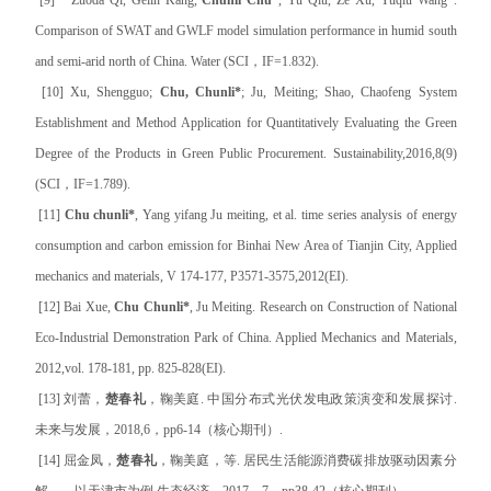
Comparison of SWAT and GWLF model simulation performance in humid south
and semi-arid north of China. Water (SCI，IF=1.832).
[10] Xu, Shengguo;
Chu, Chunli*
; Ju, Meiting; Shao, Chaofeng System
Establishment and Method Application for Quantitatively Evaluating the Green
Degree of the Products in Green Public Procurement. Sustainability,2016,8(9)
(SCI，IF=1.789).
[11]
Chu chunli*
, Yang yifang Ju meiting, et al. time series analysis of energy
consumption and carbon emission for Binhai New Area of Tianjin City, Applied
mechanics and materials, V 174-177, P3571-3575,2012(EI).
[12] Bai Xue,
Chu Chunli*
, Ju Meiting. Research on Construction of National
Eco-Industrial Demonstration Park of China. Applied Mechanics and Materials,
2012,vol. 178-181, pp. 825-828(EI).
[13] 刘蕾，
楚春礼
，鞠美庭. 中国分布式光伏发电政策演变和发展探讨.
未来与发展，2018,6，pp6-14（核心期刊）.
[14] 屈金凤，
楚春礼
，鞠美庭，等. 居民生活能源消费碳排放驱动因素分
解——以天津市为例.生态经济，2017，7，pp38-42（核心期刊）.