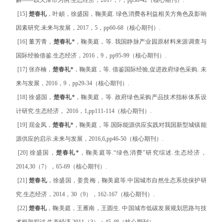
[15]
楚春礼
，叶頔，徐盛国，鞠美庭. 绿色消费各利益相关方角色及影响
因素研究.未来与发展，2017，5，pp60-68（核心期刊）.
[16] 董芳青，
楚春礼
*
，鞠美庭，等. 我国静脉产业园原材料来源调查与
国际经验借鉴.生态经济，2016，9，pp95-99（核心期刊）.
[17] 张亦楠，
楚春礼
*
，鞠美庭，等. 借鉴国际经验,促进政府绿色采购. 未
来与发展，2016，9，pp29-34（核心期刊）.
[18] 徐盛国，
楚春礼
*
，鞠美庭，等. 政府绿色采购产品技术指标体系设
计研究.生态经济， 2016，1,pp111-114（核心期刊）.
[19] 屈金凤，
楚春礼
*
，鞠美庭，等.国际能源供应实践对我国新型城镇能
源供应的启示.未来与发展，2016,6,pp46-50（核心期刊）.
[20] 徐盛国，
楚春礼
*
，鞠美庭等.“绿色消费”研究综述.生态经济，
2014,30（7），65-69（核心期刊）.
[21]
楚春礼
，徐盛国，姜贵梅，鞠美庭等.中国城市自然生态系统保护研
究.生态经济，2014，30（9），162-167（核心期刊）.
[22]
楚春礼
，鞠美庭，王雁南，王圆生. 中国城市低碳发展规划思路与技
术框架探讨.生态经济,2011（3）：45-48（核心期刊）.