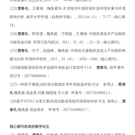
[23]
楚春礼
，王雁南，鞠美庭等.天津海河中游区域开发环境容量与环境
影响分析. 南开大学学报（自然科学版），2011,44（1）：71-77（核心期
刊）.
[24]
楚春礼
，郭彩霞，鞠美庭，于静磊，王雁南. 中国高新技术产业能耗
与碳排放分析. 环境污染与防治，2011，33（8）：23～28（核心期刊）.
[25]
楚春礼
，马宁，邵超峰，鞠美庭. 中国铝元素物质流投入产出模型构
建与分析.环境科学研究，2011，24（41）：1059～1066（核心期刊）.
[26]城镇能源供应技术低碳环保效益计算软件V1.0
楚春礼
软件著作
登记号：2017SR606941；
[27]一种基于熵值法的清洁能源技术环境效益评价方法 发明人：
楚春
礼
鞠美庭 屈金凤 刘蕾 顾朝海 王小虎 申请号：201710269822.3；
[28]基于SETAC分类方案的清洁能源系统环境影响评价方法 发明人：
楚
春礼
鞠美庭 屈金凤等 申请号：201710269825.7；
核心期刊发表的教学论文
[1] 鞠美庭，
楚春礼
，刘海峰. 环境科学专业核心知识单元与核心课程设