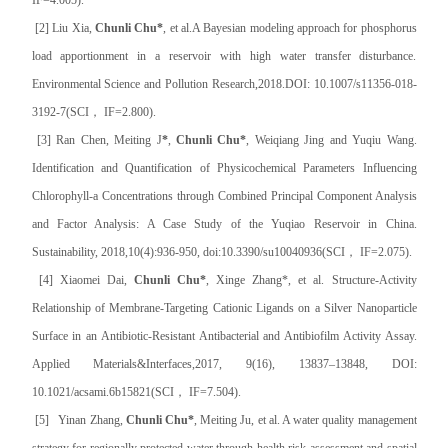
[2] Liu Xia,
Chunli Chu*
, et al.A Bayesian modeling approach for phosphorus
load apportionment in a reservoir with high water transfer disturbance.
Environmental Science and Pollution Research,2018.DOI: 10.1007/s11356-018-
3192-7(SCI， IF=2.800).
[3] Ran Chen, Meiting J
*
,
Chunli Chu*
, Weiqiang Jing and Yuqiu Wang.
Identification and Quantification of Physicochemical Parameters Influencing
Chlorophyll-a Concentrations through Combined Principal Component Analysis
and Factor Analysis: A Case Study of the Yuqiao Reservoir in China.
Sustainability, 2018,10(4):936-950, doi:10.3390/su10040936(SCI， IF=2.075).
[4] Xiaomei Dai,
Chunli Chu*
, Xinge Zhang*, et al. Structure-Activity
Relationship of Membrane-Targeting Cationic Ligands on a Silver Nanoparticle
Surface in an Antibiotic-Resistant Antibacterial and Antibiofilm Activity Assay.
Applied Materials&Interfaces,2017, 9(16), 13837–13848, DOI:
10.1021/acsami.6b15821(SCI， IF=7.504).
[5] Yinan Zhang,
Chunli Chu*
, Meiting Ju, et al. A water quality management
strategy for regionally protected water through health risk assessment and spatial