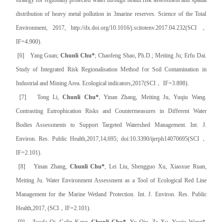
distribution of heavy metal pollution in 3marine reserves. Science of the Total
Environment, 2017, http://dx.doi.org/10.1016/j.scitotenv.2017.04.232(SCI，
IF=4.900).
[6] Yang Guan;
Chunli Chu*
; Chaofeng Shao, Ph.D.; Meiting Ju; Erfu Dai.
Study of Integrated Risk Regionalisation Method for Soil Contamination in
Industrial and Mining Area. Ecological indicators,2017(SCI， IF=3.898).
[7] Tong Li,
Chunli Chu*
, Yinan Zhang, Meiting Ju, Yuqiu Wang.
Contrasting Eutrophication Risks and Countermeasures in Different Water
Bodies Assessments to Support Targeted Watershed Management. Int. J.
Environ. Res. Public Health,2017,14,695; doi:10.3390/ijerph14070695(SCI，
IF=2.101).
[8] Yinan Zhang,
Chunli Chu*
, Lei Liu, Shengguo Xu, Xiaoxue Ruan,
Meiting Ju. Water Environment Assessment as a Tool of Ecological Red Line
Management for the Marine Wetland Protection. Int. J. Environ. Res. Public
Health,2017, (SCI，IF=2.101).
[9] Zuoda Qi, Gelin Kang,
Chunli Chu*
, Yu Qiu, Ze Xu, Yuqiu Wang*.