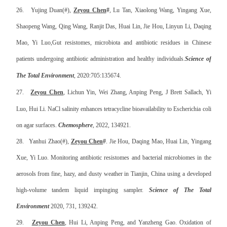
26.
Yujing Duan(
#
),
Zeyou Che
n
#
, Lu Tan, Xiaolong Wang, Yingang Xue,
Shaopeng Wang, Qing Wang, Ranjit Das, Huai Lin, Jie Hou, Linyun Li, Daqing
Mao, Yi Luo,
Gut resistomes, microbiota and antibiotic residues in Chinese
patients undergoing antibiotic administration and healthy individuals.
Science of
The Total Environment
, 2020:705:135674.
27.
Zeyou Chen
, Lichun Yin, Wei Zhang, Anping Peng, J Brett Sallach, Yi
Luo, Hui Li. NaCl salinity enhances tetracycline bioavailability to Escherichia coli
on agar surfaces.
Chemosphere
, 2022, 134921.
28.
Yanhui Zhao
(#)
,
Zeyou Che
n
#
. Jie Hou, Daqing Mao, Huai Lin, Yingang
Xue, Yi Luo. Monitoring antibiotic resistomes and bacterial microbiomes in the
aerosols from fine, hazy, and dusty weather in Tianjin, China using a developed
high-volume tandem liquid impinging sampler.
Science of The Total
Environment
2020, 731, 139242.
29.
Zeyou Chen
, Hui Li, Anping Peng, and Yanzheng Gao. Oxidation of