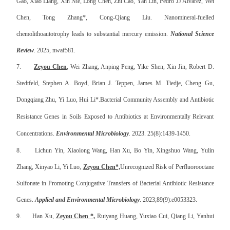
Gao, Xiao Liang, Xin Nie, Long Chen, Zhi Cao, Yan Lin, Pedro JJ Alvarez, Wei
Chen, Tong Zhang*, Cong-Qiang Liu. Nanomineral-fuelled
chemolithoautotrophy leads to substantial mercury emission.
National Science
Review
. 2025, nwaf581.
7.
Zeyou Chen
, Wei Zhang, Anping Peng, Yike Shen, Xin Jin, Robert D.
Stedtfeld, Stephen A. Boyd, Brian J. Teppen, James M. Tiedje, Cheng Gu,
Dongqiang Zhu, Yi Luo, Hui Li*.
Bacterial Community Assembly and Antibiotic
Resistance Genes in Soils Exposed to Antibiotics at Environmentally Relevant
Concentrations
.
Environmental Microbiology
.
2023.
25(8):1439-1450.
8.
Lichun Yin, Xiaolong Wang, Han Xu, Bo Yin, Xingshuo Wang, Yulin
Zhang, Xinyao Li, Yi Luo,
Zeyou Chen*,
Unrecognized Risk of Perfluorooctane
Sulfonate in Promoting Conjugative Transfers of Bacterial Antibiotic Resistance
Genes
.
Applied and Environmental Microbiology
. 2023;89(9):e0053323.
9.
Han Xu,
Zeyou Chen
*
,
Ruiyang Huang, Yuxiao Cui, Qiang Li, Yanhui