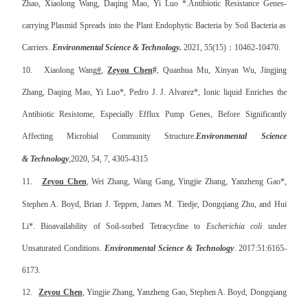
Zhao, Xiaolong Wang, Daqing Mao, Yi Luo *.
Antibiotic Resistance Genes-
carrying Plasmid Spreads into the Plant Endophytic Bacteria by Soil Bacteria as
Carriers
.
Environmental Science
&
Technology.
2021
,
55(15)
：
10462-10470.
10.
Xiaolong Wang
#
,
Zeyou Chen
#
, Quanhua Mu, Xinyan Wu, Jingjing
Zhang, Daqing Mao, Yi Luo*, Pedro J. J. Alvarez*,
Ionic liquid Enriches the
Antibiotic Resistome, Especially Efflux Pump Genes, Before Significantly
Affecting Microbial Community Structure.
Environmental Science
&
Technology
,
2020, 54, 7, 4305-4315
11.
Zeyou Chen
, Wei Zhang, Wang Gang, Yingjie Zhang, Yanzheng Gao*,
Stephen A. Boyd, Brian J. Teppen, James M. Tiedje, Dongqiang Zhu, and Hui
Li*. Bioavailability of Soil-sorbed Tetracycline to
Escherichia coli
under
Unsaturated Conditions.
Environmental Science & Technology
. 2017:51:6165-
6173.
12.
Zeyou Chen
, Yingjie Zhang, Yanzheng Gao, Stephen A. Boyd, Dongqiang