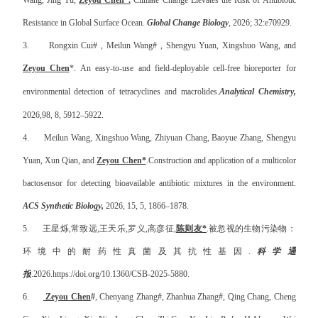
Resistance in Global Surface Ocean.
Global Change Biology
, 2026; 32:e70929.
3.
Rongxin Cui
#
, Meilun Wang
#
, Shengyu Yuan, Xingshuo Wang, and
Zeyou Chen
*.
An easy-to-use and field-deployable cell-free bioreporter for
environmental detection of tetracyclines
and macrolides
.
Analytical Chemistry,
2026,
98, 8, 5912–5922
.
4.
Meilun Wang, Xingshuo Wang, Zhiyuan Chang, Baoyue Zhang, Shengyu
Yuan, Xun Qian, and
Zeyou Chen*
.
Construction and application of a multicolor
bactosensor for detecting bioavailable antibiotic mixtures in the environment.
ACS Synthetic Biology,
2026
, 15, 5, 1866–1878
.
5.
王星烁,常致远,王天乐,罗义,高彦征,
陈则友
*
.被忽视的生物污染物：
环境中的耐药性真菌及其抗性基因.
科学通
报
.2026
.
https://doi.org/10.1360/CSB-2025-5880.
6.
Zeyou Chen
#
, Chenyang Zhang
#
, Zhanhua Zhang
#
, Qing Chang, Cheng