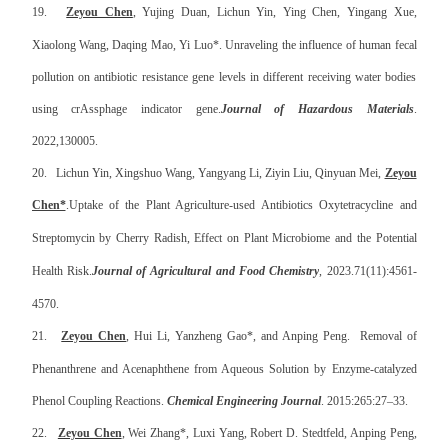
19.
Zeyou Chen
, Yujing Duan, Lichun Yin, Ying Chen, Yingang Xue,
Xiaolong Wang, Daqing Mao, Yi Luo*.
Unraveling the influence of human fecal
pollution on antibiotic resistance gene levels in different receiving water bodies
using crAssphage indicator gene.
Journal of Hazardous Materials
.
2022,130005.
20.
Lichun Yin, Xingshuo Wang, Yangyang Li, Ziyin Liu, Qinyuan Mei,
Zeyou
Chen*
.
Uptake of the Plant Agriculture-used Antibiotics Oxytetracycline and
Streptomycin by Cherry Radish, Effect on Plant Microbiome and the Potential
Health Risk.
Journal of Agricultural and Food Chemistry
, 2023.
71(11):4561-
4570.
21.
Zeyou Chen
, Hui Li, Yanzheng Gao*, and Anping Peng. Removal of
Phenanthrene and Acenaphthene from Aqueous Solution by Enzyme-catalyzed
Phenol Coupling Reactions.
Chemical Engineering Journal
. 2015:265:27–33.
22.
Zeyou Chen
, Wei Zhang*, Luxi Yang, Robert D. Stedtfeld, Anping Peng,