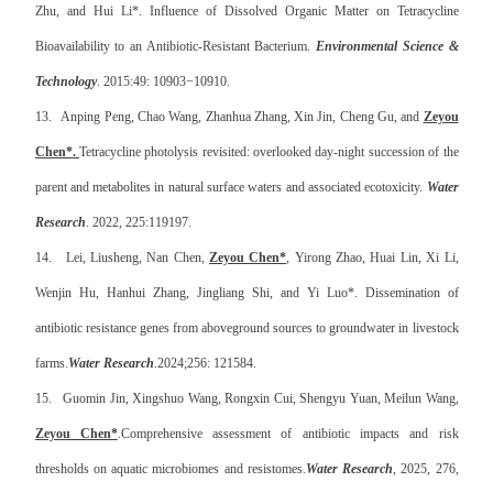
Zhu, and Hui Li*. Influence of Dissolved Organic Matter on Tetracycline
Bioavailability to an Antibiotic-Resistant Bacterium.
Environmental Science &
Technology
. 2015:49: 10903−10910
.
13.
Anping Peng, Chao Wang, Zhanhua Zhang, Xin Jin, Cheng Gu, and
Zeyou
Chen*.
Tetracycline photolysis revisited: overlooked day-night succession of the
parent and metabolites in natural surface waters and associated ecotoxicity.
Water
Research
. 2022, 225:
119197.
14.
Lei, Liusheng, Nan Chen,
Zeyou Chen*
, Yirong Zhao, Huai Lin, Xi Li,
Wenjin Hu, Hanhui Zhang, Jingliang Shi, and Yi Luo*. Dissemination of
antibiotic resistance genes from aboveground sources to groundwater in livestock
farms.
Water Research
.2024;
256: 121584.
15.
Guomin Jin, Xingshuo Wang, Rongxin Cui, Shengyu Yuan, Meilun Wang,
Zeyou Chen*
.Comprehensive assessment of antibiotic impacts and risk
thresholds on aquatic microbiomes and resistomes
.
Water Research
, 2025, 276,