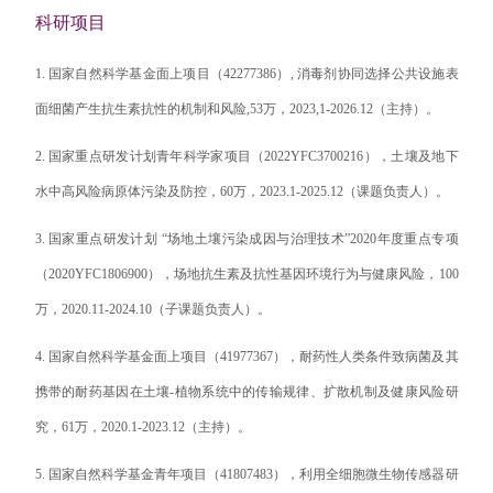
科研项目
1.
国家自然科学基金面上项目（
42277386
）
,
消毒剂协同选择公共设施表
面细菌产生抗生素抗性的机制和风险
,53
万，
2023,1-2026.12
（主持）。
2.
国家重点研发计划青年科学家项目（
2022YFC3700216
），土壤及地下
水中高风险病原体污染及防控，
60
万，
2023.1-2025.12
（课题负责人）。
3.
国家重点研发计划 “场地土壤污染成因与治理技术”
2020
年度重点专项
（
2020YFC1806900
），场地抗生素及抗性基因环境行为与健康风险，
100
万，
2020.11-2024.10
（子课题负责人）。
4.
国家自然科学基金面上项目（
41977367
），耐药性人类条件致病菌及其
携带的耐药基因在土壤
-
植物系统中的传输规律、扩散机制及健康风险研
究，
61
万，
2020.1-2023.12
（主持）。
5.
国家自然科学基金青年项目（
41807483
），利用全细胞微生物传感器研