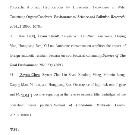
Polycyclic Aromatic Hydrocarbons by Horseradish Peroxidase in Water
Containing Organic
Cosolvent.
Environmental Science and Pollution Research
.
2014:21:10696-10705.
30.
Han Xu(#),
Zeyou Chen
#
, Xinyan Wu, Lin Zhao, Nan Wang, Daqing
Mao, Hongqiang Ren, Yi Luo. Antibiotic contamination amplifies the impact of
foreign antibiotic-resistant bacteria on soil bacterial community.
Science of The
Total Environment
, 2020:
23;143693.
31.
Zeyou Chen
, Siyuan Zhu, Lin Zhao, Xiaolong Wang, Minmin Liang,
Daqing Mao, Yi Luo, and Hongqiang Ren.
Occurrence of high-risk
mcr-1
gene
and
bla
positive superbug in the reverse osmosis filter cartridges of the
NDM-1
household water purifiers
.
Journal of Hazardous Materials
Letters
.
2021:2:100011.
专利：