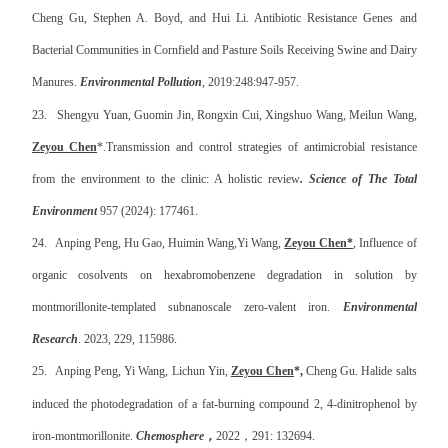
Cheng Gu, Stephen A. Boyd, and Hui Li
.
Antibiotic Resistance Genes and
Bacterial Communities in Cornfield and Pasture Soils Receiving Swine and Dairy
Manures.
Environmental Pollution
, 2019:248:947-957.
23.
Shengyu Yuan, Guomin Jin, Rongxin Cui, Xingshuo Wang, Meilun Wang,
Zeyou Chen
*.
Transmission and control strategies of antimicrobial resistance
from the environment to the clinic: A holistic review
. Science of The Total
Environment
957 (2024): 177461.
24.
Anping Peng, Hu Gao, Huimin Wang,Yi Wang,
Zeyou Chen*
, Influence of
organic cosolvents on hexabromobenzene degradation in solution by
montmorillonite-templated subnanoscale zero-valent iron.
Environmental
Research
. 2023, 229, 115986.
25.
Anping Peng, Yi Wang, Lichun Yin,
Zeyou Chen
*,
Cheng Gu.
Halide salts
induced the photodegradation of a fat-burning compound 2, 4-dinitrophenol by
iron-montmorillonite.
Chemosphere
，
2022
，
291: 132694.