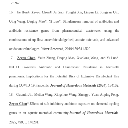
123262
.
16.
Jie Hou#,
Zeyou Chen
#
, Ju Gao, Yonglei Xie, Linyun Li, Songyan Qin,
Qing Wang, Daqing Mao*, Yi Luo*, Simultaneous removal of antibiotics and
antibiotic resistance genes from pharmaceutical wastewater using the
combinations of up-flow anaerobic sludge bed, anoxic-oxic tank, and advanced
oxidation technologies.
Water Research
, 2019:159:511-520.
17.
Zeyou Chen,
Yulin Zhang, Daqing Mao, Xiaolong Wang, and Yi Luo*.
NaClO Co-selects Antibiotic and Disinfectant Resistance in Klebsiella
pneumonia: Implications for the Potential Risk of Extensive Disinfectant Use
during COVID-19 Pandemic.
Journal of Hazardous Materials
(2024): 134102.
18.
Guomin Jin, Meilun Wang, Xingshuo Wang, Shengyu Yuan, Anping Peng,
Zeyou Chen
*.Effects of sub-inhibitory antibiotic exposure on elemental cycling
genes in an aquatic microbial community.
Journal of Hazardous Materials
.
2025, 499, 5, 140201.