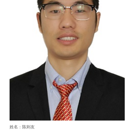
姓名：陈则友