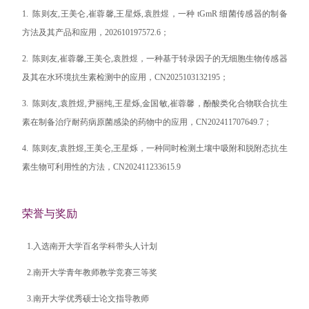
1.
陈则友,王美仑,崔蓉馨,王星烁,袁胜煜，一种 tGmR 细菌传感器的制备
方法及其产品和应用，202610197572.6；
2.
陈则友,崔蓉馨,王美仑,袁胜煜，一种基于转录因子的无细胞生物传感器
及其在水环境抗生素检测中的应用，CN2025103132195；
3.
陈则友,袁胜煜,尹丽纯,王星烁,金国敏,崔蓉馨，酚酸类化合物联合抗生
素在制备治疗耐药病原菌感染的药物中的应用，CN202411707649.7；
4.
陈则友,袁胜煜,王美仑,王星烁，一种同时检测土壤中吸附和脱附态抗生
素生物可利用性的方法，CN202411233615.9
荣誉与奖励
1.入选南开大学百名学科带头人计划
2.南开大学青年教师教学竞赛三等奖
3.南开大学优秀硕士论文指导教师