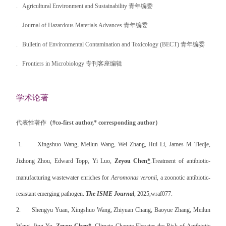
2. 2.
Agricultural Environment and Sustainability 青年编委
3. 3.
Journal of Hazardous Materials Advances 青年编委
4. 4.
Bulletin of Environmental Contamination and Toxicology (BECT) 青年编委
5. 5.
Frontiers in Microbiology 专刊客座编辑
学术论著
代表性著作
（
#
co-first author
,
* corresponding author
）
1.
Xingshuo Wang
,
Meilun Wang
,
Wei Zhang
,
Hui Li
,
James M Tiedje
,
Jizhong Zhou
,
Edward Topp
,
Yi Luo
,
Zeyou Chen
*
.
Treatment of antibiotic-
manufacturing wastewater enriches for
Aeromonas veronii
, a zoonotic antibiotic-
resistant emerging pathogen.
The ISME Journal
, 2025
,
wraf077.
2.
Shengyu Yuan, Xingshuo Wang, Zhiyuan Chang, Baoyue Zhang, Meilun
Wang, Jing Yu,
Zeyou Chen*.
Climate Change Elevates the Risk of Antibiotic