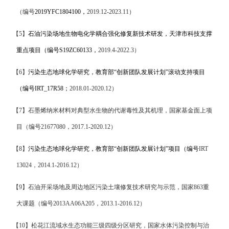
（编号
2019YFC1804100
，
2019.12-2023.11
）
【
5
】
石油污染场地生物电化学耦合强化修复新技术研发，天津市科技支撑
重点项目（编号
S19ZC60133
，
2019.4-2022.3
）
【
6
】
污染生态地球化学研究，教育部“创新团队发展计划”滚动支持项目
（编号
IRT_17R58
；
2018.01-2020.12
）
【
7
】
石墨烯纳米材料对典型水生物的代谢毒性及其机理
，
国家基金面上项
目（编号
21677080
，
2017.1-2020.12
）
【
8
】
污染生态地球化学研究，教育部“创新团队发展计划”项目（编号
IRT
13024
，
2014.1-2016.12
）
【
9
】
石油开采场地及周边地区污染土壤修复技术研究与示范，国家
863
重
大课题（编号
2013AA06A205
，
2013.1-2016.12
）
【
10
】
松花江流域水生态功能三级四级分区研究，国家水体污染控制与治