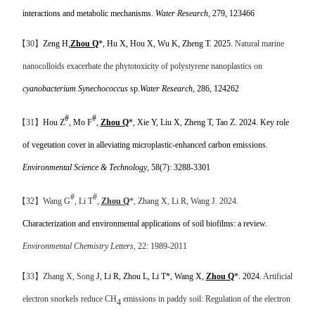
interactions and metabolic mechanisms.
Water Research
, 279, 123466
【
30
】
Zeng H,
Zhou Q
*, Hu X, Hou X, Wu K, Zheng T. 2025.
Natural marine
nanocolloids exacerbate the phytotoxicity of polystyrene nanoplastics on
cyanobacterium Synechococcus
sp.
Water Research
, 286, 124262
#
#
【
31
】
Hou Z
, Mo F
,
Zhou Q
*, Xie Y, Liu X, Zheng T, Tao Z. 2024. Key role
of vegetation cover in alleviating microplastic-enhanced carbon emissions.
Environmental Science & Technology
, 58(7): 3288-3301
#
#
【
32
】
Wang
G
, Li T
,
Zhou Q
*, Zhang X, Li R, Wang J. 2024.
Characterization and environmental applications of soil biofilms: a review.
Environmental Chemistry Letters
, 22: 1989-2011
【
33
】
Zhang X,
Song
J, Li R, Zhou L, Li T*, Wang X,
Zhou Q
*. 2024.
Artificial
electron snorkels reduce CH
emissions in paddy soil: Regulation of the electron
4