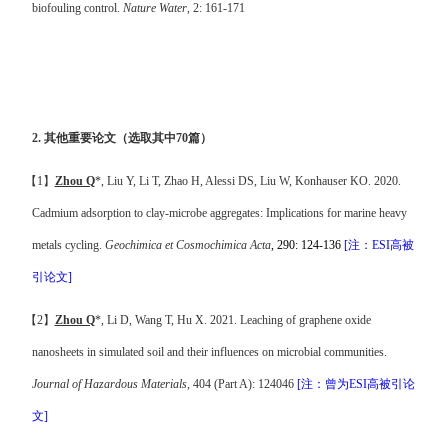
biofouling control.
Nature Water
, 2: 161-171
2. 其他
重要论文
（选取其中70篇
）
【
1
】
Zhou Q
*, Liu Y
,
Li T, Zhao H, Alessi DS, Liu W, Konhauser KO. 2020.
Cadmium adsorption to clay-microbe aggregates: Implications for marine heavy
metals cycling
.
Geochimica et Cosmochimica Acta
, 290: 124-136
[
注
：
ESI
高被
引论文
]
【
2
】
Zhou Q
*, Li D, Wang T, Hu X.
2021. Leaching of graphene oxide
nanosheets in simulated soil and their influences on microbial communities
.
Journal of Hazardous Materials
, 404 (Part A): 124046
[
注
：曾为
ESI
高被引论
文
]