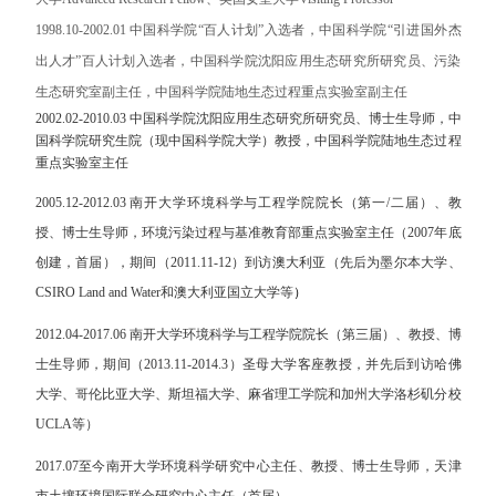
1998.10-2002.01 中国科学院“百人计划”入选者，中国科学院“引进国外杰
出人才”百人计划入选者，中国科学院沈阳应用生态研究所研究员、污染
生态研究室副主任，中国科学院陆地生态过程重点实验室副主任
2002.02-2010.03 中国科学院沈阳应用生态研究所研究员、博士生导师，中
国科学院研究生院（现中国科学院大学）教授，中国科学院陆地生态过程
重点实验室主任
2005.12-2012.03
南开大学环境科学与工程学院院长（第一
/
二届）、教
授、博士生导师，
环境污染过程与基准教育部重点实验室主任（
2007
年底
创建，首届），期间（
2011.11-12
）到访澳大利亚（先后为墨尔本大学、
CSIRO Land and Water
和澳大利亚国立大学
等
）
2012.04-2017.06
南开大学环境科学与工程学院院长（第三届）、教授、博
士生导师，期间（
2013.11-2014.3
）
圣母大学客座教授，并先后
到访
哈佛
大学、哥伦比亚大学、斯坦福大
学、麻省理工学院和加州大学洛杉矶分校
UCLA
等）
2017.07
至今
南开大学环境科学研究中心主任、教授、博士生导师，天津
市
土壤环境国际联合研究中心主任（首届）