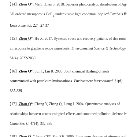
【
14
】
Zhou Q
*, Ma S, Zhan S. 2018. Superior photocatalytic disinfection of Ag-
3D ordered mesoporous CeO
under visible light condition.
Applied Catalysis B:
2
Environmental
, 224: 27-37
【
15
】
Zhou Q
*, Hu X.
2017. Systemic stress and recovery patterns of rice roots
in response to graphene oxide nanosheets.
Environmental Science & Technology,
51(4): 2022-2030
【
16
】
Zhou Q
*
, Sun F, Liu R. 2005. Joint chemical flushing of soils
contaminated with petroleum hydrocarbons.
Environment International
, 31(6):
835-839
【
17
】
Zhou Q
*
, Cheng Y, Zhang Q, Liang J. 2004. Quantitative analyses of
relationships between ecotoxicological effects and combined pollution.
Science in
China Ser. C
, 47(4): 332-339
【
18
】
Zhou Q
, Gibson CE*, Foy RH. 2000.
Long-term changes of nitrogen and