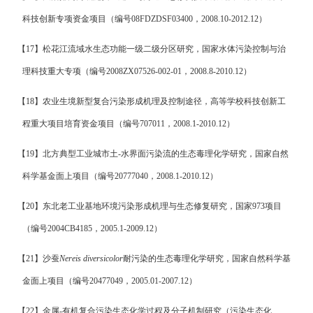
科技创新专项资金项目（编号
08FDZDSF03400
，
2008.10-2012.12
）
【
17
】
松花江流域水生态功能一级二级分区研究
，国家水体污染控制与治
理科技重大专项（编号
2008ZX07526-002-01
，
2008.8-2010.12
）
【
18
】
农业生境新型复合污染形成机理及控制途径，
高等学校科技创新工
程重大项目培育资金项目
（编号
707011
，
2008.1-2010.12
）
【
19
】
北方典型工业城市土
-
水界面污染流的生态毒理化学研究
，国家自然
科学基金面上项目
（编号
20777040
，
2008.1-2010.12
）
【
20
】
东北老工业基地环境污染形成机理与生态修复研究，国家
973
项目
（编号
2004CB4185
，
2005.1-2009.12
）
【
21
】
沙蚕
Nereis diversicolor
耐污染的生态毒理化学研究，国家自然科学基
金面上项目（编号
20477049
，
2005.01-2007.12
）
【
22
】
金属
-
有机复合污染生态化学过程及分子机制研究（污染生态化