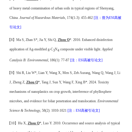
of heavy metal contamination of urban soils in typical regions of Shenyang,
China.
Journal of Hazardous Materials
, 174(1-3): 455-462
[
注
：曾为
ESI
高被
引论文
]
【
8
】
Ma S, Zhan S*, Jia Y, Shi Q,
Zhou Q
*. 2016. Enhanced disinfection
application of Ag-modified g-C
N
composite under visible light.
Applied
3
4
Catalysis B: Environmental
, 186(1): 77-87
[
注
：
ESI
高被引论文
]
【
9
】
Shi R, Liu W*, Lian Y, Wang X, Men S, Zeb Aurang, Wang Q, Wang J, Li
J, Zheng Z,
Zhou Q
*, Tang J, Sun Y, Wang F, Xing B*. 2024. Toxicity
mechanisms of nanoplastics on crop growth, interference of phyllosphere
microbes, and evidence for foliar penetration and translocation.
Environmental
Science & Technology
, 58(2): 1010-1021
[
注
：
ESI
高被引论文
]
【
10
】
Hu X,
Zhou Q
*, Luo Y. 2010. Occurrence and source analysis of typical