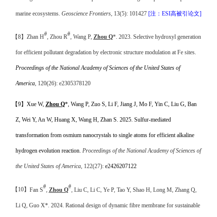
marine ecosystems
.
Geoscience Frontiers
, 13(5): 101427
[
注
：
ESI
高被引论文
]
#
#
【
8
】
Zhan H
, Zhou R
, Wang P,
Zhou Q
*. 2023.
Selective hydroxyl generation
for efficient pollutant degradation by
electronic structure modulation
at Fe sites.
Proceedings of the National Academy of Sciences of the United States of
America
, 120(26): e2305378120
【
9
】
Xue
W,
Zhou Q
*, Wang P, Zuo S, Li F, Jiang J, Mo F, Yin C, Liu G, Ban
Z, Wei Y, An W, Huang X, Wang H, Zhan S. 2025.
Sulfur-mediated
transformation from osmium nanocrystals to single atoms for efficient alkaline
hydrogen evolution reaction
.
Proceedings of the National Academy of Sciences of
the United States of America
, 122(27):
e2426207122
#
#
【
10
】
Fan S
,
Zhou Q
, Liu C, Li C, Ye P, Tao Y, Shao H, Long M, Zhang Q,
Li Q, Guo X*. 2024. Rational design of dynamic fibre membrane for sustainable