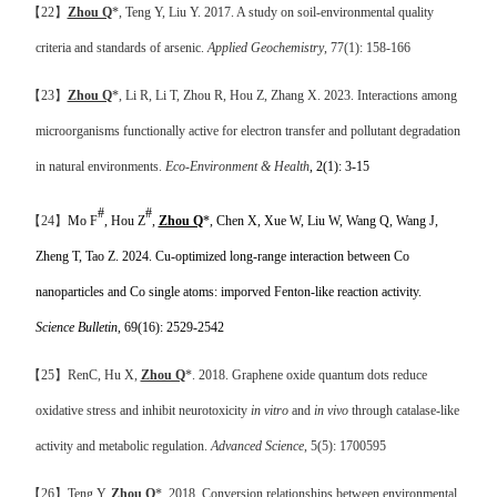
【
22
】
Zhou Q
*, Teng Y, Liu Y. 2017.
A study on soil-environmental quality
criteria and standards of arsenic.
Applied Geochemistry
, 77(1): 158-166
【
23
】
Zhou Q
*, Li R, Li T, Zhou R, Hou Z, Zhang X. 2023.
Interactions among
microorganisms functionally active for electron transfer and pollutant degradation
in natural environments.
Eco-Environment & Health
,
2(1): 3-15
#
#
【
24
】
Mo F
, Hou Z
,
Zhou Q
*, Chen X, Xue W, Liu W, Wang Q, Wang J,
Zheng T, Tao Z. 2024.
Cu-optimized long-range interaction between Co
nanoparticles and Co single atoms: imporved Fenton-like reaction activity.
Science Bulletin
, 69(16): 2529-2542
【
25
】
RenC, Hu X,
Zhou Q
*. 2018. Graphene oxide quantum dots reduce
oxidative stress and inhibit neurotoxicity
in vitro
and
in vivo
through catalase-like
activity and metabolic regulation.
Advanced Science
, 5(5): 1700595
【
26
】
Teng Y,
Zhou Q
*. 2018.
Conversion relationships between environmental