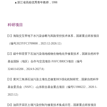
▲浙江省高校优秀青年教师，1998
科研项目
【
1
】
海陆交互带地下水污染诊断与风险管控技术体系，国家重点研发项目
（编号
2023YFC3709000
，
2023.12-2026.12
）
【
2
】
碳中和背景下石油污染场地植物生物电化学修复技术，国家自然科学
基金国际（地区）合作与交流项目
-
NSFC/BRICS
项目（编号
32461143206
，
2024.9-2027.8
）
【
3
】
黄河三角洲石油污染土壤生态修复
BES
强化机制研究，
国家自然科学
基金委员会
（
NSFC
）
-
山东联合基金重点项目（编号
U1906222
，
2020.1-
2023.12
）
【
4
】
油田开采区土壤污染控制与修复技术集成示范，
国家重点研发项目