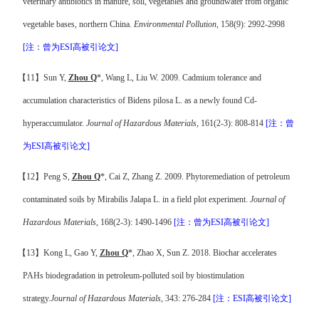
veterinary antibiotics in manure, soil, vegetables and groundwater from organic
vegetable bases, northern China.
Environmental Pollution
, 158(9): 2992-2998
[
注
：曾为
ESI
高被引论文
]
【
11
】
Sun Y,
Zhou Q
*, Wang L, Liu W. 2009. Cadmium tolerance and
accumulation characteristics of Bidens pilosa L. as a newly found Cd-
hyperaccumulator.
Journal of Hazardous Materials
, 161(2-3): 808-814
[
注
：曾
为
ESI
高被引论文
]
【
12
】
Peng S,
Zhou Q
*, Cai Z, Zhang Z. 2009. Phytoremediation of petroleum
contaminated soils by Mirabilis Jalapa L. in a field plot experiment.
Journal of
Hazardous Materials
, 168(2-3): 1490-1496
[
注
：曾为
ESI
高被引论文
]
【
13
】
Kong L, Gao Y,
Zhou Q
*, Zhao X, Sun Z. 2018. Biochar accelerates
PAHs biodegradation in petroleum-polluted soil by biostimulation
strategy.
Journal of Hazardous Materials
, 343: 276-284
[
注
：
ESI
高被引论文
]