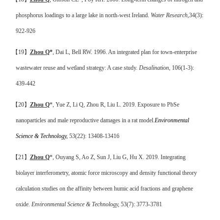
phosphorus loadings to a large lake in north-west Ireland.
Water Research
,34(3):
922-926
【
19
】
Zhou Q
*
, Dai L, Bell RW. 1996. An integrated plan for town-enterprise
wastewater reuse and wetland strategy: A case study.
Desalination
, 106(1-3):
439-442
【
20
】
Zhou Q
*, Yue Z, Li Q, Zhou R, Liu L. 2019.
Exposure to PbSe
nanoparticles and male reproductive damages in a rat model.
Environmental
Science & Technology,
53(22): 13408-13416
【
21
】
Zhou Q
*, Ouyang S, Ao Z, Sun J, Liu G, Hu X. 2019. Integrating
biolayer interferometry, atomic force microscopy and density functional theory
calculation studies on the affinity between humic acid fractions and graphene
oxide.
Environmental Science & Technology,
53(7): 3773-3781