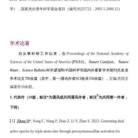
学），国家杰出青年科学基金项目（编号
20225722
，
2003.1-2006.12
）
学术论著
自从事科研工作以来，
在
Proceedings of the National Academy of
Sciences of the United States of America
(PNAS)
、
Nature Catalysis
、
Nature
Water
、
Science Bulletin
/
科学通报
和
中国科学
等国内外重要学术期刊共发表
学术论文
700
余篇
（其中，第一
/
通讯作者
SCI
收录
350
余篇），
主编
/
共同主
编著作
10
余
部。
#
1.
代表作
（
10
篇，
标注
*
为通讯或共同通讯作者，标注
为共同第一作者，
下同
）
【
1
】
Zhou Q
*, Song C, Wang P, Zhao Z, Li Y, Zhan S. 2023. Generating dual
active species by triple-atom-sites through peroxymonosulfate activation for