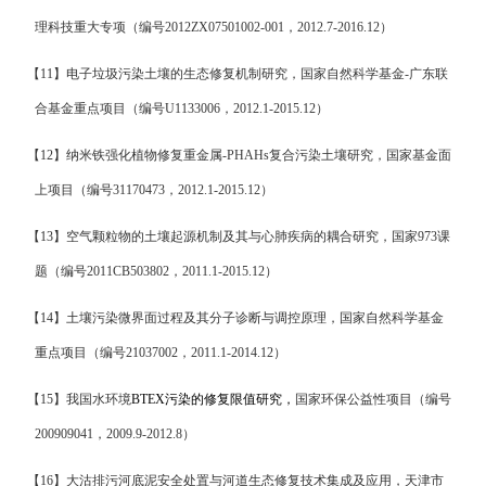
理科技重大专项（编号
2012ZX07501002-001
，
2012.7-2016.12
）
【
11
】
电子垃圾污染土壤的生态修复机制研究，
国家自然科学基金
-
广东联
合基金重点项目（编号
U1133006
，
2012.1-2015.12
）
【
12
】
纳米铁强化植物修复重金属
-PHAHs
复合污染土壤研究，国家基金面
上项目
（编号
31170473
，
2012.1-2015.12
）
【
13
】
空气颗粒物的土壤起源机制及其与心肺疾病的耦合研究，国家
973
课
题（编号
2011CB503802
，
2011.1-2015.12
）
【
14
】
土壤污染微界面过程及其分子诊断与调控原理，国家自然科学基金
重点项目（编号
21037002
，
2011.1-2014.12
）
【
15
】
我国水环境
BTEX
污染的修复限值研究，
国家环保公益性项目（编号
200909041
，
2009.9-2012.8
）
【
16
】
大沽排污河底泥安全处置与河道生态修复技术集成及应用
，
天津市