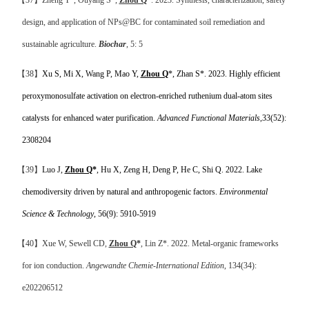
design, and application of NPs@BC for contaminated soil remediation and
sustainable agriculture.
Biochar
, 5: 5
【
38
】
Xu S, Mi X, Wang P, Mao Y,
Zhou Q
*, Zhan S*. 2023.
Highly efficient
peroxymonosulfate activation on electron-enriched ruthenium dual-atom sites
catalysts for enhanced water purification.
Advanced Functional Materials
,
33(52):
2308204
【
39
】
Luo J,
Zhou Q
*
, Hu X, Zeng H, Deng P, He C, Shi Q. 2022. Lake
chemodiversity driven by natural and anthropogenic factors.
Environmental
Science & Technology
, 56(9): 5910-5919
【
40
】
Xue W, Sewell CD,
Zhou Q
*
, Lin Z*. 2022. Metal-organic frameworks
for ion conduction.
Angewandte Chemie-International Edition
, 134(34):
e202206512