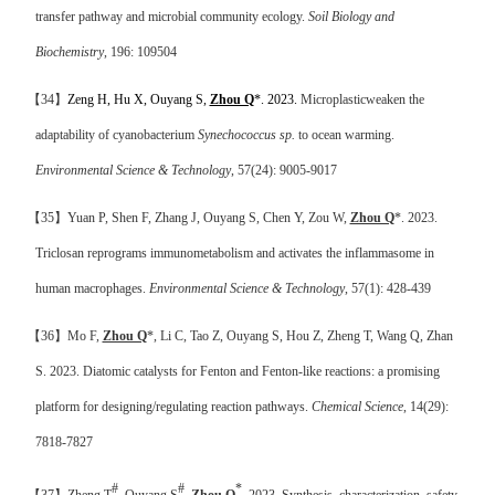
transfer pathway and microbial community ecology.
Soil Biology and
Biochemistry
, 196: 109504
【
34
】
Zeng H, Hu X, Ouyang S,
Zhou Q
*. 2023.
Microplastic
weaken the
adaptability of cyanobacterium
Synechococcus sp.
to ocean warming.
Environmental Science & Technology
, 57(24): 9005-9017
【
35
】
Yuan P, Shen F, Zhang J, Ouyang S, Chen Y, Zou W,
Zhou Q
*. 2023.
Triclosan reprograms immunometabolism and activates the inflammasome in
human macrophages.
Environmental Science & Technology
, 57(1): 428-439
【
36
】
Mo F,
Zhou Q
*, Li C, Tao Z, Ouyang S, Hou Z, Zheng T, Wang Q, Zhan
S. 2023.
Diatomic catalysts for Fenton and Fenton-like reactions: a promising
platform for designing/regulating reaction pathways.
Chemical Science
, 14(29):
7818-7827
#
#
*
【
37
】
Zheng T
, Ouyang S
,
Zhou Q
. 2023. Synthesis, characterization, safety