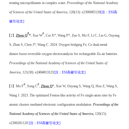
treating micropollutants in complex water.
Proceedings of the National Academy
of Sciences of the United States of America
, 120(13): e2300085120
[
注
：
ESI
高
被引论文
]
#
#
【
2
】
Zhou Q
*
, Xue W
, Cui X*, Wang P*, Zuo S, Mo F, Li C, Liu G, Ouyang
S, Zhan S, Chen J*, Wang C. 2024.
Oxygen bridging Fe, Co dual-metal
dimers
boost reversible oxygen electrocatalysis for rechargeable Zn-air batteries.
Proceedings of the National Academy of Sciences of the United States of
America
, 121(30):
e2404013121
[
注
：
ESI
高被引论文
]
#
#
【
3
】
Mo F
, Song C
,
Zhou Q
*, Xue W, Ouyang S, Wang Q, Hou Z, Wang S,
Wang J. 2023.
The optimized Fenton-like activity of Fe single-atom sites by Fe
atomic clusters mediated electronic configuration modulation.
Proceedings of the
National Academy of Sciences of the United States of America
, 120(15):
e2300281120
[
注
：
ESI
高被引论文
]