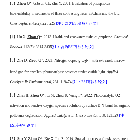
【
3
】
Zhou Q
*
, Gibson CE, Zhu Y. 2001. Evaluation of phosphorus
bioavailability in sediments of three contrasting lakes in China and the UK.
Chemosphere
, 42(2): 221-225
[
注
：曾为
ESI
高被引论文
]
【
4
】
Hu X,
Zhou Q
*. 2013. Health and ecosystem risks of graphene.
Chemical
Reviews
,
113(5): 3815-3835
[
注
：曾为
ESI
高被引论文
]
【
5
】
Zhu D,
Zhou Q
*. 2021. Nitrogen doped g-C
N
with extremely narrow
3
4
band gap for excellent photocatalytic activities under visible light.
Applied
Catalysis B: Environmental
, 281: 119474
[
注
：
ESI
高被引论文
]
【
6
】
Zhan H,
Zhou Q
*, Li M, Zhou R, Wang P*. 2022. Photocatalytic O2
activation and reactive oxygen species evolution by surface B-N bond for organic
pollutants degradation.
Applied Catalysis B: Environmental
, 310: 121329
[
注
：
ESI
高被引论文
]
【
7
】
Sun Y,
Zhou Q
*, Xie X, Liu R. 2010. Spatial, sources and risk assessment