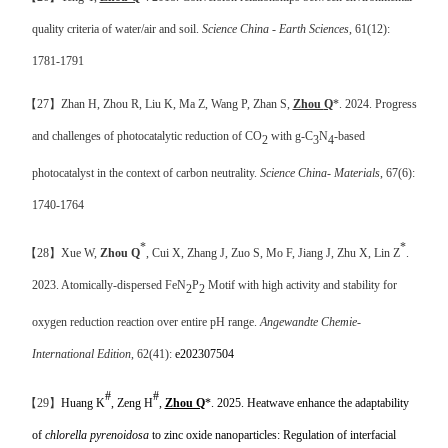
quality criteria of water/air and soil.
Science China - Earth Sciences
, 61(12):
1781-1791
【
27
】
Zhan
H, Zhou R, Liu K, Ma Z
, Wang P, Zhan S,
Zhou
Q
*
. 2024.
Progress
and challenges of photocatalytic reduction of CO
with g-C
N
-based
2
3
4
photocatalyst in the context of carbon neutrality.
Science China- Materials
, 67(6):
1740-1764
*
*
【
28
】
Xue W,
Zhou Q
, Cui X, Zhang J, Zuo S, Mo F, Jiang J, Zhu X, Lin Z
.
2023. Atomically-dispersed FeN
P
Motif with high activity and stability for
2
2
oxygen reduction reaction over entire pH range.
Angewandte Chemie-
International Edition
, 62(41):
e202307504
#
#
【
29
】
Huang K
, Zeng H
,
Zhou Q
*. 2025. Heatwave enhance the adaptability
of
chlorella pyrenoidosa
to zinc oxide nanoparticles: Regulation of interfacial