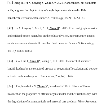
【
41
】
Zeng H, Hu X, Ouyang S,
Zhou Q
*. 2021. Nanocolloids, but not humic
acids, augment the phytotoxicity of single-layer molybdenum disulfide
nanosheets.
Environmental Science & Technology
, 55(2): 1122-1133
【
42
】
Hu X, Ouyang S, Mu L, An J,
Zhou Q
*
. 2015.
Effects of graphene oxide
and oxidized carbon nanotubes on the cellular division, microstructure, uptake,
oxidative stress and metabolic profiles
.
Environmental Science & Technology
,
49(18): 10825-10833
【
43
】
Li W, Hua T,
Zhou Q
*
, Zhang S, Li F. 2010. Treatment of stabilized
landfill leachate by the combined process of coagulation/flocculation and powder
activated carbon adsorption.
Desalination
, 264(1-2): 56-62
【
44
】
Li W, Nanaboina V,
Zhou Q
*
, Korshin GV. 2012.
Effects of Fenton
treatment on the properties of effluent organic matter and their relationships with
the degradation of pharmaceuticals and personal care products
.
Water Research
,