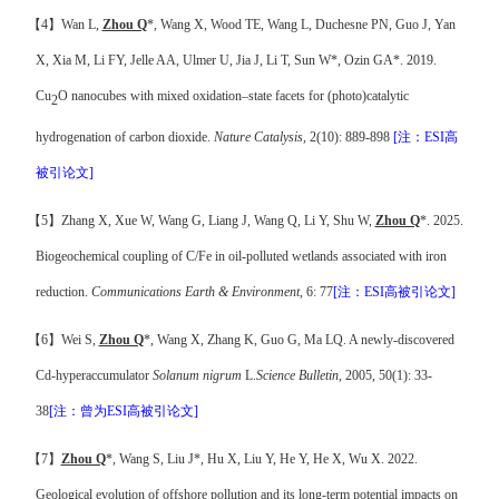
【
4
】
Wan
L,
Zhou Q
*, Wang X, Wood TE, Wang L, Duchesne PN, Guo J, Yan
X, Xia M, Li FY, Jelle AA, Ulmer U, Jia J, Li T, Sun W*, Ozin GA*. 2019.
Cu
O nanocubes with mixed oxidation–state facets for (photo)catalytic
2
hydrogenation of carbon dioxide.
Nature Catalysis
, 2(10): 889-898
[
注
：
ESI
高
被引论文
]
【
5
】
Zhang X, Xue W, Wang G, Liang J, Wang Q, Li Y, Shu W,
Zhou Q
*. 2025.
Biogeochemical coupling of C/Fe in oil-polluted wetlands associated with iron
reduction.
Communications Earth & Environment
, 6: 77
[
注
：
ESI
高被引论文
]
【
6
】
Wei S,
Zhou Q
*, Wang X, Zhang K, Guo G, Ma LQ.
A newly-discovered
Cd-hyperaccumulator
Solanum nigrum
L.
Science Bulletin
, 2005, 50(1): 33-
38
[
注
：曾为
ESI
高被引论文
]
【
7
】
Zhou Q
*, Wang S, Liu J*, Hu X, Liu Y, He Y, He X, Wu X. 2022.
Geological evolution of offshore pollution and its long-term potential impacts on