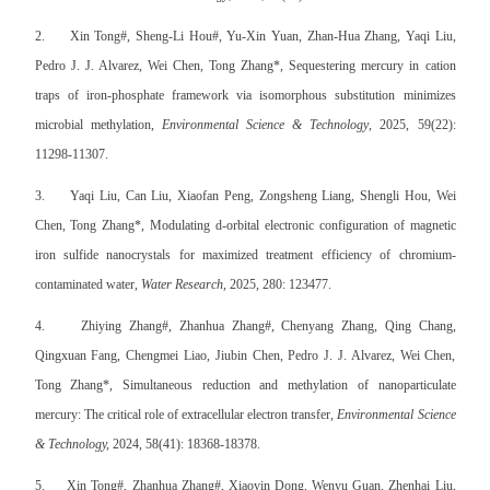
2.
Xin Tong#, Sheng-Li Hou#, Yu-Xin Yuan, Zhan-Hua Zhang, Yaqi Liu,
Pedro J. J. Alvarez, Wei Chen, Tong Zhang*, Sequestering mercury in cation
traps of iron-phosphate framework via isomorphous substitution minimizes
microbial methylation,
Environmental Science & Technology
, 2025, 59(22):
11298-11307.
3.
Yaqi Liu, Can Liu, Xiaofan Peng, Zongsheng Liang, Shengli Hou, Wei
Chen, Tong Zhang*, Modulating d-orbital electronic configuration of magnetic
iron sulfide nanocrystals for maximized treatment efficiency of chromium-
contaminated water,
Water Research
, 2025, 280: 123477.
4.
Zhiying Zhang#, Zhanhua Zhang#, Chenyang Zhang, Qing Chang,
Qingxuan Fang, Chengmei Liao, Jiubin Chen, Pedro J. J. Alvarez, Wei Chen,
Tong Zhang*, Simultaneous reduction and methylation of nanoparticulate
mercury: The critical role of extracellular electron transfer,
Environmental Science
& Technology,
2024, 58(41): 18368-18378.
5.
Xin Tong#, Zhanhua Zhang#, Xiaoyin Dong, Wenyu Guan, Zhenhai Liu,