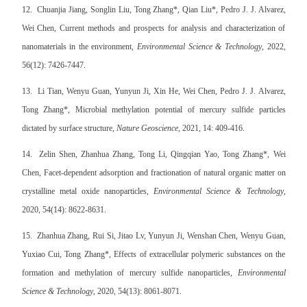
12.
Chuanjia Jiang, Songlin Liu, Tong Zhang*, Qian Liu*, Pedro J. J. Alvarez,
Wei Chen, Current methods and prospects for analysis and characterization of
nanomaterials in the environment,
Environmental Science & Technology
, 2022,
56(12): 7426-7447.
13.
Li Tian, Wenyu Guan, Yunyun Ji, Xin He, Wei Chen, Pedro J. J. Alvarez,
Tong Zhang*, Microbial methylation potential of mercury sulfide particles
dictated by surface structure,
Nature Geoscience
, 2021, 14: 409-416.
14.
Zelin Shen, Zhanhua Zhang, Tong Li, Qingqian Yao, Tong Zhang*, Wei
Chen, Facet-dependent adsorption and fractionation of natural organic matter on
crystalline metal oxide nanoparticles,
Environmental Science & Technology
,
2020, 54(14): 8622-8631.
15.
Zhanhua Zhang, Rui Si, Jitao Lv, Yunyun Ji, Wenshan Chen, Wenyu Guan,
Yuxiao Cui, Tong Zhang*, Effects of extracellular polymeric substances on the
formation and methylation of mercury sulfide nanoparticles,
Environmental
Science & Technology
, 2020, 54(13): 8061-8071.