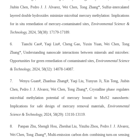
Jiubin Chen, Pedro J. J. Alvarez, Wei Chen, Tong Zhang*, Sulfur-intercalated
layered double hydroxides minimize microbial mercury methylation: Implications
for in situ remediation of mercury-contaminated sites,
Environmental Science &
Technology,
2024, 58(38): 17179-17189.
6.
Tianchi Cao#, Yaqi Liu#, Cheng Gao, Yuxin Yuan, Wei Chen, Tong
Zhang*, Understanding nanoscale interactions between minerals and microbes:
Opportunities for green remediation of contaminated sites,
Environmental Science
& Technology
, 2024, 58(32): 14078-14087.
7.
Wenyu Guan#, Zhanhua Zhang#, Yaqi Liu, Yunyun Ji, Xin Tong, Jiubin
Chen, Pedro J. J. Alvarez, Wei Chen, Tong Zhang*, Crystalline phase regulates
microbial methylation potential of mercury bound to MoS2 nanosheets:
Implications for safe design of mercury removal materials,
Environmental
Science & Technology,
2024, 58(29): 13110-13119.
8.
Panpan Zhu, Shengli Hou, Zhenhai Liu, Yinzhu Zhou, Pedro J. J. Alvarez,
Wei Chen, Tong Zhang*, Multi-emission carbon dots combining turn-on sensing