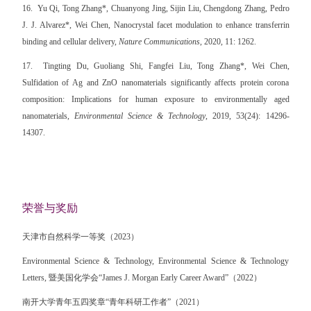
16.
Yu Qi, Tong Zhang*, Chuanyong Jing, Sijin Liu, Chengdong Zhang, Pedro
J. J. Alvarez*, Wei Chen, Nanocrystal facet modulation to enhance transferrin
binding and cellular delivery,
Nature Communications
, 2020, 11: 1262.
17.
Tingting Du, Guoliang Shi, Fangfei Liu, Tong Zhang*, Wei Chen,
Sulfidation of Ag and ZnO nanomaterials significantly affects protein corona
composition: Implications for human exposure to environmentally aged
nanomaterials,
Environmental Science & Technology
, 2019, 53(24): 14296-
14307.
荣誉与奖励
天津市自然科学一等奖（2023）
Environmental Science & Technology, Environmental Science & Technology
Letters, 暨美国化学会“James J. Morgan Early Career Award”（2022）
南开大学青年五四奖章“青年科研工作者”（2021）