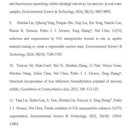
and fluorescence quenching exhibit ultrahigh selectivity for mercury in real water
samples,
Environmental Science & Technology,
2024, 58(22): 9887-9895.
9.
Zhenhai Liu, Qihong Yang, Panpan Zhu, Yaqi Liu, Xin Tong, Tianchi Cao,
Mason B. Tomson, Pedro J. J. Alvarez, Tong Zhang*, Wei Chen, Cr(VI)
reduction and sequestration by FeS nanoparticles formed in situ as aquifer
material coating to create a regenerable reactive zone,
Environmental Science &
Technology,
2024, 58(16): 7186-7195.
10.
Yunyun Ji#, Shan Gao#, Rui Si, Zhanhua Zhang, Li Tian, Wenyu Guan,
Weichao Wang, Jiubin Chen, Wei Chen, Pedro J. J. Alvarez, Tong Zhang*,
Structural incorporation of iron influences biomethylation potential of mercury
sulfide,
Geochimica et Cosmochimica Acta
, 2023, 349: 115-125.
11.
Yaqi Liu, Haibo Gan, Li Tian, Zhenhai Liu, Yunyun Ji, Tong Zhang*, Pedro
J. J. Alvarez, Wei Chen, Partial oxidation of FeS nanoparticles enhances Cr(VI)
sequestration,
Environmental Science & Technology
, 2022, 56(19): 13954-
13963.