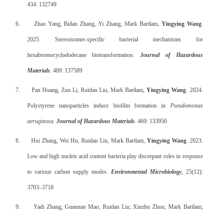
434: 132749
6.
Zhao Yang, Bidan Zhang, Yi Zhang, Mark Bartlam,
Yingying Wang
.
2025. Stereoisomer-specific bacterial mechanisms for
hexabromocyclododecane biotransformation.
Journal of Hazardous
Materials
.
489: 137589
7.
Pan Huang, Zun Li, Ruidan Liu, Mark Bartlam,
Yingying Wang
. 2024.
Polystyrene nanoparticles induce biofilm formation in
Pseudomonas
aeruginosa
.
Journal of Hazardous Materials
.
469: 133950
8.
Hui Zhang, Wei Hu, Ruidan Liu, Mark Bartlam,
Yingying Wang
. 2023.
Low and high nucleic acid content bacteria play discrepant roles in response
to various carbon supply modes.
Environmental Microbiology
, 25(12):
3703–3718
9.
Yadi Zhang; Guannan Mao; Ruidan Liu; Xinzhu Zhou; Mark Bartlam;