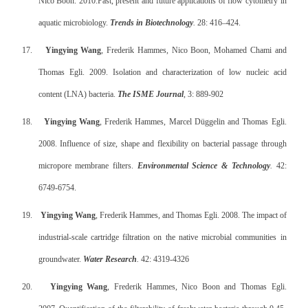
Nico Boon. 2010.
Past, present and future applications of flow cytometry in
aquatic microbiology.
Trends in Biotechnology
.
28: 416–424.
17.
Yingying Wang
, Frederik Hammes, Nico Boon, Mohamed Chami and
Thomas Egli. 2009. Isolation and characterization of low nucleic acid
content (LNA) bacteria.
The ISME Journal
, 3: 889-902
18.
Yingying Wang
, Frederik Hammes, Marcel Düggelin and Thomas Egli.
2008. Influence of size, shape and flexibility on bacterial passage through
micropore membrane filters.
Environmental Science & Technology
.
42:
6749-6754.
19.
Yingying Wang
, Frederik Hammes, and Thomas Egli. 2008. The impact of
industrial-scale cartridge filtration on the native microbial communities in
groundwater.
Water Research
.
42: 4319-4326
20.
Yingying Wang
, Frederik Hammes, Nico Boon and Thomas Egli.