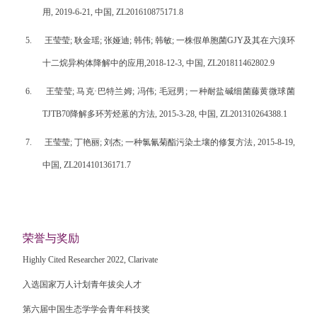
用
, 2019-6-21,
中国
, ZL201610875171.8
5.
王莹莹
;
耿金瑶
;
张娅迪
;
韩伟
;
韩敏
;
一株假单胞菌
GJY
及其在六溴环
十二烷异构体降解中的应用
,
2018-12-3,
中国
, ZL201811462802.9
6.
王莹莹
;
马克
·
巴特兰姆
;
冯伟
;
毛冠男
;
一种耐盐碱细菌藤黄微球菌
TJTB70
降解多环芳烃蒽的方法
, 2015-3-28,
中国
, ZL201310264388.1
7.
王莹莹
;
丁艳丽
;
刘杰
;
一种氯氰菊酯污染土壤的修复方法
, 2015-8-19,
中国
, ZL201410136171.7
荣誉与奖励
Highly Cited Researcher 2022, Clarivate
入选国家万人计划青年拔尖人才
第六届中国生态学学会青年科技奖