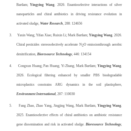
Bartlam;
Yingying Wang
. 2026. Enantioselective interactions of silver
nanoparticles and chiral antibiotics in driving resistance evolution in
activated sludge,
Water Research
, 288: 124656
3.
Yaxin Wang; Yifan Xiao; Ruixin Li; Mark Bartlam;
Yingying Wang
. 2026.
Chiral pesticides stereoselectively accelerate N
O emission
through aerobic
2
denitrification,
Bioresource Technology
, 446: 134154
4.
Congxun Huang; Pan Huang; Yi Zhang; Mark Bartlam;
Yingying Wang
.
2026. Ecological filtering enhanced by smaller PBS biodegradable
microplastics constrains ARG dynamics in the soil plastisphere,
Environment International
, 207: 110030
5.
Fang Zhao, Zhao Yang, Jingjing Wang, Mark Bartlam,
Yingying Wang
.
2025. Enantioselective effects of chiral antibiotics on antibiotic resistance
gene dissemination and risk in activated sludge.
Bioresource Technology
,