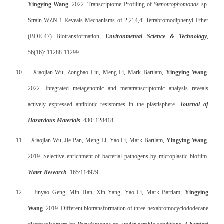
Yingying Wang
. 2022. Transcriptome Profiling of
Stenotrophomonas
sp.
Strain WZN-1 Reveals Mechanisms of 2,2′,4,4′ Tetrabromodiphenyl Ether
(BDE-47) Biotransformation,
Environmental Science & Technology
,
56(16): 11288-11299
10.
Xiaojian Wu, Zongbao Liu, Meng Li, Mark Bartlam,
Yingying Wang
.
2022. Integrated metagenomic and metatranscriptomic analysis reveals
actively expressed antibiotic resistomes in the plastisphere.
Journal of
Hazardous Materials
. 430: 128418
11.
Xiaojian Wu,
Jie Pan, Meng Li, Yao Li, Mark Bartlam,
Yingying Wang
.
2019.
Selective enrichment of bacterial pathogens by microplastic biofilm.
Water Research
.
165:114979
12.
Jinyao Geng, Min Han, Xin Yang, Yao Li, Mark Bartlam,
Yingying
Wang
. 2019. Different biotransformation of three hexabromocyclododecane