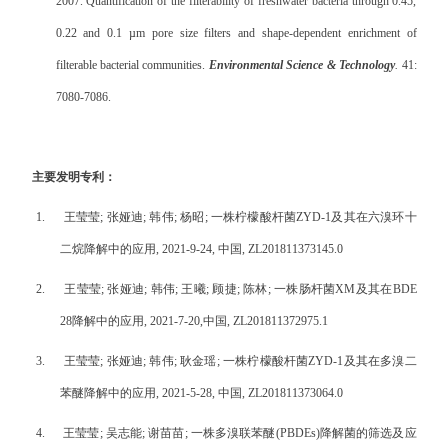
2007. Quantification of the filterability of freshwater bacteria through 0.45,
0.22 and 0.1 µm pore size filters and shape-dependent enrichment of
filterable bacterial communities.
Environmental Science & Technology
.
41:
7080-7086.
主要发明专利：
1.
王莹莹
;
张娅迪
;
韩伟
;
杨昭
;
一株柠檬酸杆菌
ZYD-1
及其在六溴环十
二烷降解中的应用
, 2021-9-24,
中国
, ZL201811373145.0
2.
王莹莹
;
张娅迪
;
韩伟
;
王曦
;
顾捷
;
陈林
;
一株肠杆菌
XM
及其在
BDE
28
降解中的应用
, 2021-7-20,
中国
, ZL201811372975.1
3.
王莹莹
;
张娅迪
;
韩伟
;
耿金瑶
;
一株柠檬酸杆菌
ZYD-1
及其在多溴二
苯醚降解中的应用
, 2021-5-28,
中国
, ZL201811373064.0
4.
王莹莹
;
吴志能
;
谢苗苗
;
一株多溴联苯醚
(PBDEs)
降解菌的筛选及应