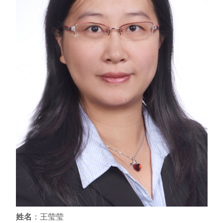
姓名
：王莹莹