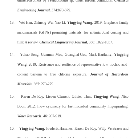
diastereoisomers by
Pseudomonas
sp. under aerobic conditions.
Chemical
Engineering Journal
, 374:870-879.
13.
Wei Han, Zhineng Wu, Yao Li,
Yingying Wang
. 2019. Graphene family
nanomaterials (GFNs)-promising materials for antimicrobial coating and
film: A review.
Chemical Engineering Journal
, 358: 1022-1037.
14.
Yuhao Song, Guannan Mao, Guanghai Gao, Mark Bartlam⁎,
Yingying
Wang
. 2019. Resistance and resilience of representative low nucleic acid-
content bacteria to free chlorine exposure.
Journal of Hazardous
Materials
. 365: 270-279.
15.
Karen De Roy, Lieven Clement, Olivier Thas,
Yingying Wang
, Nico
Boon. 2012. Flow cytometry for fast microbial community
ﬁ
ngerprinting.
Water Research
.
46: 907-919.
16.
Yingying Wang,
Frederik Hammes, Karen De Roy, Willy Verstraete and