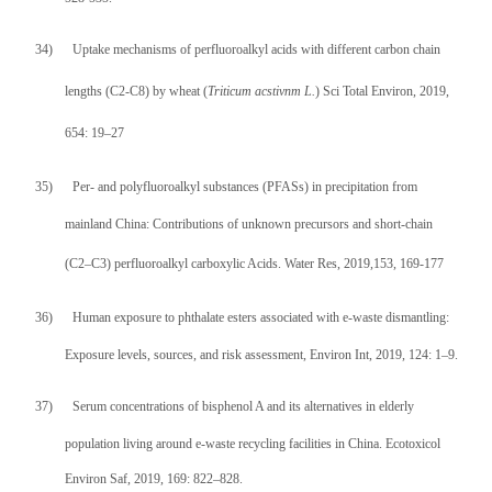
34)
Uptake mechanisms of perfluoroalkyl acids with different carbon chain
lengths (C2-C8) by wheat (
Triticum acstivnm L.
) Sci Total Environ, 2019,
654: 19–27
35)
Per- and polyfluoroalkyl substances (PFASs) in precipitation from
mainland China: Contributions of unknown precursors and short-chain
(C2
–
C3) perfluoroalkyl carboxylic Acids. Water Res, 2019,153, 169-177
36)
Human exposure to phthalate esters associated with e-waste dismantling:
Exposure levels, sources, and risk assessment, Environ Int, 2019, 124: 1–9.
37)
Serum concentrations of bisphenol A and its alternatives in elderly
population living around e-waste recycling facilities in China. Ecotoxicol
Environ Saf, 2019, 169: 822–828.