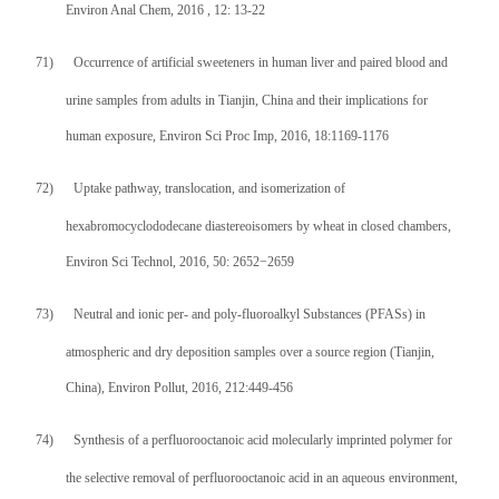
Environ Anal Chem, 2016 , 12: 13-22
71)
Occurrence of artificial sweeteners in human liver and paired blood and
urine samples from adults in Tianjin, China and their implications for
human exposure, Environ Sci Proc Imp, 2016, 18:1169-1176
72)
Uptake pathway, translocation, and isomerization of
hexabromocyclododecane diastereoisomers by wheat in closed chambers,
Environ Sci Technol, 2016, 50: 2652
−
2659
73)
Neutral and ionic per- and poly-fluoroalkyl Substances (PFASs) in
atmospheric and dry deposition samples over a source region (Tianjin,
China), Environ Pollut, 2016, 212:449-456
74)
Synthesis of a perfluorooctanoic acid molecularly imprinted polymer for
the selective removal of perfluorooctanoic acid in an aqueous environment,