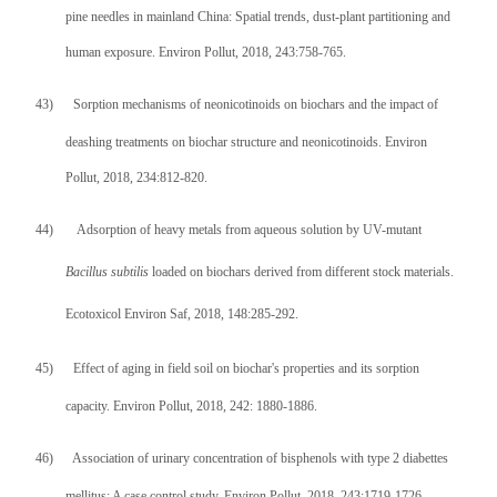
pine needles in mainland China: Spatial trends, dust-plant partitioning and
human exposure. Environ Pollut, 2018, 243:758-765.
43)
Sorption mechanisms of neonicotinoids on biochars and the impact of
deashing treatments on biochar structure and neonicotinoids. Environ
Pollut, 2018, 234:812-820.
44)
Adsorption of heavy metals from aqueous solution by UV-mutant
Bacillus subtilis
loaded on biochars derived from different stock materials.
Ecotoxicol Environ Saf, 2018, 148:285-292.
45)
Effect of aging in field soil on biochar's properties and its sorption
capacity. Environ Pollut, 2018, 242: 1880-1886.
46)
Association of urinary concentration of bisphenols with type 2 diabettes
mellitus: A case control study. Environ Pollut, 2018, 243:1719-1726.