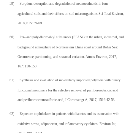
59)
Sorption, desorption and degradation of neonocotinoids in four
agricultural soils and their effects on soil microorganisms Sci Total Environ,
2018, 615: 59-69
60)
Per- and poly-fluoroalkyl substances (PFASs) in the urban, industrial, and
background atmosphere of Northeastern China coast around Bohai Sea:
Occurrence, partitioning, and seasonal variation. Atmos Environ, 2017,
167: 150-158
61)
Synthesis and evaluation of molecularly imprinted polymers with binary
functional monomers for the selective removal of perfluorooctanoic acid
and perfluorooctanesulfonic acid, J Chromatogr A, 2017, 1516:42-53.
62)
Exposure to phthalates in patients with diabetes and its association with
oxidative stress, adiponectin, and inflammatory cytokines, Environ Int,