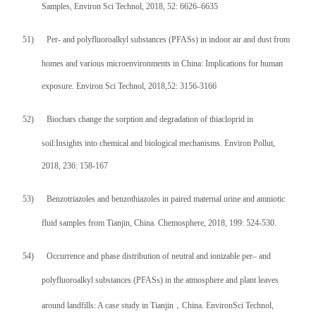
Samples
, Environ Sci Technol, 2018, 52: 6626–6635
51)
Per- and polyfluoroalkyl substances (PFASs) in indoor air and dust from
homes and various microenvironments in China: Implications for human
exposure. Environ Sci Technol, 2018,52: 3156-3166
52)
Biochars change the sorption and degradation of thiacloprid in
soil:Insights into chemical and biological mechanisms. Environ Pollut,
2018, 236: 158-167
53)
Benzotriazoles and benzothiazoles in paired maternal urine and amniotic
fluid samples from Tianjin, China. Chemosphere, 2018, 199: 524-530.
54)
Occurrence and phase distribution of neutral and ionizable per– and
polyfluoroalkyl substances (PFASs) in the atmosphere and plant leaves
around landfills: A case study in Tianjin
，
China. EnvironSci Technol,