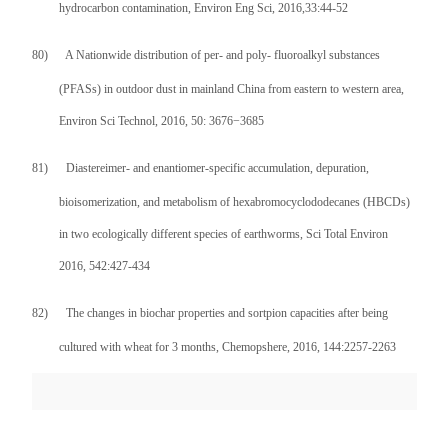
hydrocarbon contamination, Environ Eng Sci, 2016,33:44-52
80)
A Nationwide distribution of per- and poly- fluoroalkyl substances
(PFASs) in outdoor dust in mainland China from eastern to western area,
Environ Sci Technol, 2016, 50: 3676
−
3685
81)
Diastereimer- and enantiomer-specific accumulation, depuration,
bioisomerization, and metabolism of hexabromocyclododecanes (HBCDs)
in two ecologically different species of earthworms, Sci Total Environ
2016, 542:427-434
82)
The changes in biochar properties and sortpion capacities after being
cultured with wheat for 3 months, Chemopshere, 2016, 144:2257-2263