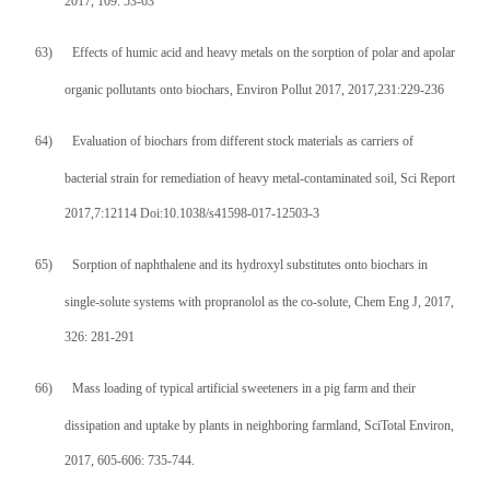
2017, 109: 53-63
63)
Effects of humic acid and heavy metals on the sorption of polar and apolar
organic pollutants onto biochars, Environ Pollut 2017, 2017,231:229-236
64)
Evaluation of biochars from different stock materials as carriers of
bacterial strain for remediation of heavy metal-contaminated soil, Sci Report
2017,7:12114 Doi:10.1038/s41598-017-12503-3
65)
Sorption of naphthalene and its hydroxyl substitutes onto biochars in
single-solute systems with propranolol as the co-solute, Chem Eng J, 2017,
326: 281-291
66)
Mass loading of typical artificial sweeteners in a pig farm and their
dissipation and uptake by plants in neighboring farmland, SciTotal Environ,
2017, 605-606: 735-744.