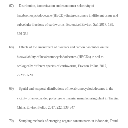
67)
Distribution, isomerization and enantiomer selectivity of
hexabromocyclododecane (HBCD) diastereoisomers in different tissue and
subcellular fractions of earthworms, Ecotoxicol Environ Saf, 2017, 139:
326-334
68)
Effects of the amendment of biochars and carbon nanotubes on the
bioavailability of hexabromocyclododecanes (HBCDs) in soil to
ecologically different species of earthworms, Environ Pollut, 2017,
222:191-200
69)
Spatial and temporal distributions of hexabromocyclododecanes in the
vicinity of an expanded polystyrene material manufacturing plant in Tianjin,
China, Environ Pollut, 2017, 222: 338-347
70)
Sampling methods of emerging organic contaminants in indoor air, Trend