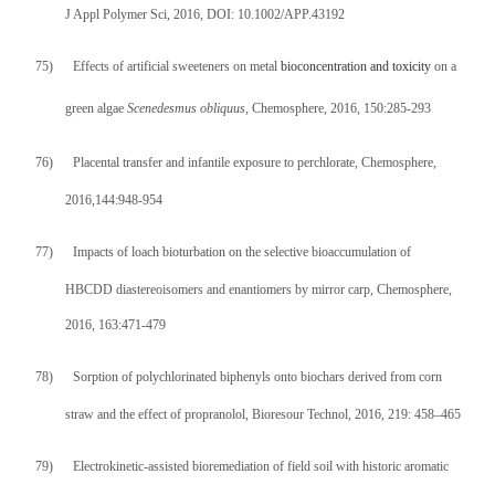
J Appl Polymer Sci, 2016, DOI: 10.1002/APP.43192
75)
Effects of artificial sweeteners on metal
bioconcentration and toxicity
on a
green algae
Scenedesmus obliquus
, Chemosphere, 2016, 150:285-293
76)
Placental transfer and infantile exposure to perchlorate, Chemosphere,
2016,144:948-954
77)
Impacts of loach bioturbation on the selective bioaccumulation of
HBCDD diastereoisomers and enantiomers by mirror carp, Chemosphere,
2016, 163:471-479
78)
Sorption of polychlorinated biphenyls onto biochars derived from corn
straw and the effect of propranolol, Bioresour Technol, 2016, 219: 458–465
79)
Electrokinetic-assisted bioremediation of field soil with historic aromatic