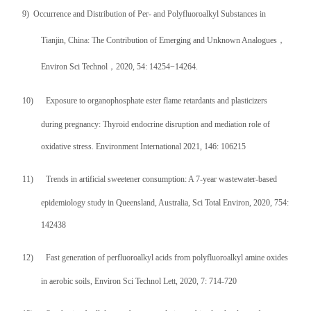
9)
Occurrence and Distribution of Per- and Polyfluoroalkyl Substances in
Tianjin, China: The Contribution of Emerging and Unknown Analogues
，
Environ Sci Technol
，
2020, 54: 14254−14264.
10)
Exposure to organophosphate ester flame retardants and plasticizers
during pregnancy: Thyroid endocrine disruption and mediation role of
oxidative stress. Environment International 2021, 146: 106215
11)
Trends in artificial sweetener consumption: A 7-year wastewater-based
epidemiology study in Queensland, Australia, Sci Total Environ, 2020, 754:
142438
12)
Fast generation of perfluoroalkyl acids from polyfluoroalkyl amine oxides
in aerobic soils, Environ Sci Technol Lett, 2020, 7: 714-720