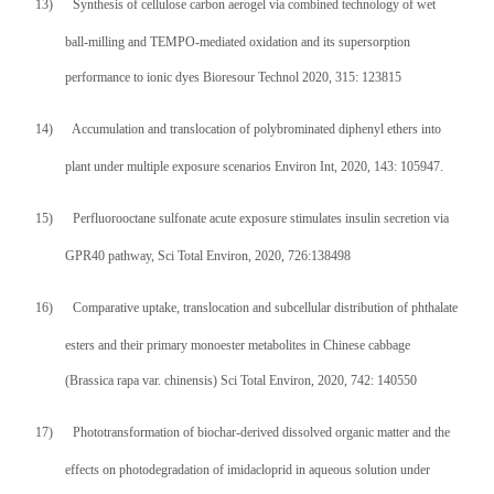
13)
Synthesis of cellulose carbon aerogel via combined technology of wet
ball-milling and TEMPO-mediated oxidation and its supersorption
performance to ionic dyes Bioresour Technol 2020, 315: 123815
14)
Accumulation and translocation of polybrominated diphenyl ethers into
plant under multiple exposure scenarios Environ Int, 2020, 143: 105947.
15)
Perfluorooctane sulfonate acute exposure stimulates insulin secretion via
GPR40 pathway, Sci Total Environ, 2020, 726:138498
16)
Comparative uptake, translocation and subcellular distribution of phthalate
esters and their primary monoester metabolites in Chinese cabbage
(Brassica rapa var. chinensis) Sci Total Environ, 2020, 742: 140550
17)
Phototransformation of biochar-derived dissolved organic matter and the
effects on photodegradation of imidacloprid in aqueous solution under