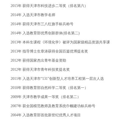
2015
年
获得天津市科技进步二等奖（排名第六）
2014
年
入选天津市教学名师
2014
年
获得天津市三八红旗手标兵称号
2014
年
入选教育部优秀创新群体
(
排名第二
)
2013
年
本科生课程《环境化学》被评为国家级精品资源共享课
2013
年
指导博士生章涛获得全国百篇优博提名奖
2012
年
获得国家杰出青年基金资助
2012
年
获得天津市青年科技奖提名奖
2011
年
入选天津市“
131
”创新型人才培养工程第一层次人选
2010
年
获得教育部自然科学二等奖（排名第一）
2009
年
天津市教学成果一等奖（排名第二）
2007
年
获全国模范教师及教育系统巾帼建功标兵称号
2004
年
入选教育部首批新世纪优秀人才项目