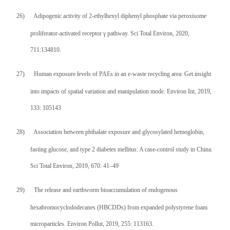
26)
Adipogenic activity of 2-ethylhexyl diphenyl phosphate via peroxisome
proliferator-activated receptor γ pathway. Sci Total Environ, 2020,
711:134810.
27)
Human exposure levels of PAEs in an e-waste recycling area: Get insight
into impacts of spatial variation and manipulation mode. Environ Int, 2019,
133: 105143
28)
Association between phthalate exposure and glycosylated hemoglobin,
fasting glucose, and type 2 diabetes mellitus: A case-control study in China.
Sci Total Environ, 2019, 670: 41–49
29)
The release and earthworm bioaccumulation of endogenous
hexabromocyclododecanes (HBCDDs) from expanded polystyrene foam
microparticles. Environ Pollut, 2019, 255: 113163.