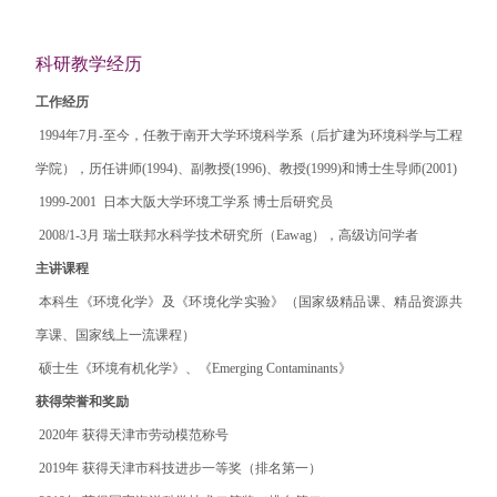
科研教学经历
工作经历
1994
年
7
月
-
至今，任教于南开大学环境科学系（后扩建为环境科学与工程
学院），历任讲师
(1994)
、副教授
(1996)
、教授
(1999)
和博士生导师
(2001)
1999-2001
日本大阪大学环境工学系
博士后研究员
2008/1-3
月
瑞士联邦水科学技术研究所（
Eawag
），高级访问学者
主讲课程
本科生《环境化学》及《环境化学实验》（国家级精品课、精品资源共
享课、国家线上一流课程）
硕士生《环境有机化学》、《
Emerging Contaminants
》
获得荣誉和奖励
2020
年
获得天津市劳动模范称号
2019
年
获得天津市科技进步一等奖（排名第一）