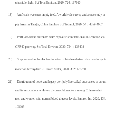
ultraviolet light. Sci Total Environ, 2020, 724: 137913
18)
Artificial sweeteners in pig feed: A worldwide survey and a case study in
pig farms in Tianjin, China. Environ Sci Technol, 2020, 54
：
4059-4067
19)
Perfluorooctane sulfonate acute exposure stimulates insulin secretion via
GPR40 pathway, Sci Total Environ, 2020, 724
：
138498
20)
Sorption and
molecular fractionation of
biochar-derived dissolved organic
matter
on ferrihydrite. J Hazard Mater, 2020, 392: 122260
21)
Distribution of novel and legacy per-/polyfluoroalkyl substances in serum
and its associations with two glycemic biomarkers among Chinese adult
men and women with normal blood glucose levels. Environ Int, 2020, 134:
105295