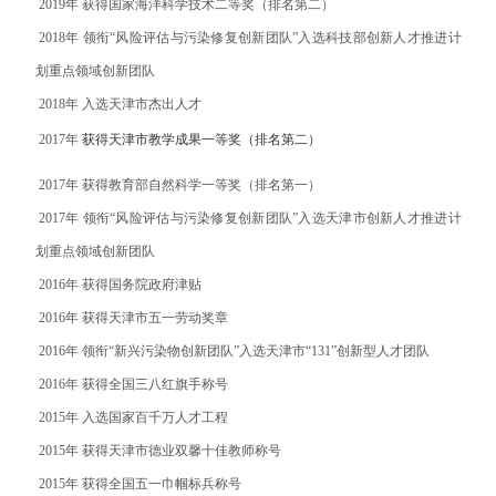
2019
年
获得国家海洋科学技术二等奖（排名第二）
2018
年
领衔“风险评估与污染修复创新团队”入选科技部创新人才推进计
划重点领域创新团队
2018
年
入选天津市杰出人才
2017
年
获得天津市教学成果一等奖（排名第二）
2017
年
获得教育部自然科学一等奖（排名第一）
2017
年
领衔“风险评估与污染修复创新团队”入选天津市创新人才推进计
划重点领域创新团队
2016
年
获得国务院政府津贴
2016
年
获得天津市五一劳动奖章
2016
年
领衔“新兴污染物创新团队”入选天津市“
131
”创新型人才团队
2016
年
获得全国三八红旗手称号
2015
年
入选国家百千万人才工程
2015
年
获得天津市德业双馨十佳教师称号
2015
年
获得全国五一巾帼标兵称号