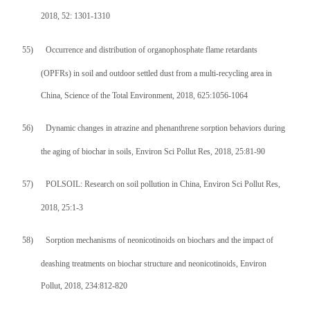
2018, 52: 1301-1310
55)
Occurrence and distribution of organophosphate flame retardants
(OPFRs) in soil and outdoor settled dust from a multi-recycling area in
China, Science of the Total Environment, 2018, 625:1056-1064
56)
Dynamic changes in atrazine and phenanthrene sorption behaviors during
the aging of biochar in soils, Environ Sci Pollut Res, 2018, 25:81-90
57)
POLSOIL: Research on soil pollution in China, Environ Sci Pollut Res,
2018, 25:1-3
58)
Sorption mechanisms of neonicotinoids on biochars and the impact of
deashing treatments on biochar structure and neonicotinoids, Environ
Pollut, 2018, 234:812-820