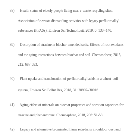
38)
Health status of elderly people living near e‑waste recycling sites:
Association of e‑waste dismantling activities with legacy perfluoroalkyl
substances (PFASs), Environ Sci Technol Lett, 2019, 6: 133−140.
39)
Desorption of atrazine in biochar-amended soils: Effects of root exudates
and the aging interactions between biochar and soil. Chemosphere, 2018,
212: 687-693.
40)
Plant uptake and translocation of perfluoroalkyl acids in a wheat–soil
system, Environ Sci Pollut Res, 2018, 31: 30907
–
30916.
41)
Aging effect of minerals on biochar properties and sorption capacities for
atrazine and phenanthrene. Chemosphere, 2018, 206: 51-58.
42)
Legacy and alternative brominated flame retardants in outdoor dust and