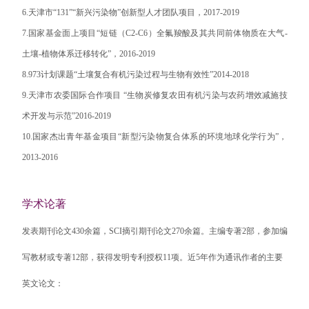
6.
天津市“
131
”“新兴污染物”创新型人才团队项目，
2017-2019
7.
国家基金面上项目“短链（
C2-C6
）全氟羧酸及其共同前体物质在大气
-
土壤
-
植物体系迁移转化”，
2016-2019
8.973
计划课题“土壤复合有机污染过程与生物有效性”
2014-2018
9.
天津市农委国际合作项目 “生物炭修复农田有机污染与农药增效减施技
术开发与示范”
2016-2019
10.
国家杰出青年基金项目“新型污染物复合体系的环境地球化学行为”，
2013-2016
学术论著
发表期刊论文
430
余篇，
SCI
摘引期刊论文
270
余篇。主编专著
2
部，参加编
写教材或专著
12
部，获得发明专利授权
11
项。近
5
年作为通讯作者的主要
英文论文：