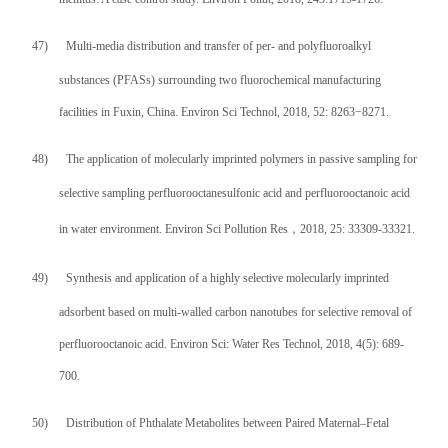
47)
Multi-media distribution and transfer of per- and polyfluoroalkyl
substances (PFASs) surrounding two fluorochemical manufacturing
facilities in Fuxin, China. Environ Sci Technol, 2018, 52: 8263−8271.
48)
The application of molecularly imprinted polymers in passive sampling for
selective sampling perfluorooctanesulfonic acid and perfluorooctanoic acid
in water environment. Environ Sci Pollution Res
，
2018, 25: 33309-33321.
49)
Synthesis and application of a highly selective molecularly imprinted
adsorbent based on multi-walled carbon nanotubes for selective removal of
perfluorooctanoic acid. Environ Sci: Water Res Technol, 2018, 4(5): 689-
700.
50)
Distribution of Phthalate Metabolites between Paired Maternal–Fetal