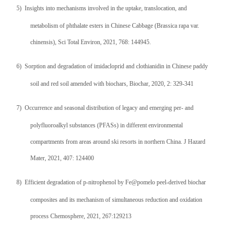
5)
Insights into mechanisms involved in the uptake, translocation, and
metabolism of phthalate esters in Chinese Cabbage (Brassica rapa var.
chinensis), Sci Total Environ, 2021, 768: 144945.
6)
Sorption and degradation of imidacloprid and clothianidin in Chinese paddy
soil and red soil amended with biochars, Biochar, 2020, 2: 329-341
7)
Occurrence and seasonal distribution of legacy and emerging per- and
polyfluoroalkyl substances (PFASs) in different environmental
compartments from areas around ski resorts in northern China. J Hazard
Mater, 2021, 407: 124400
8)
Efficient degradation of p-nitrophenol by Fe@pomelo peel-derived biochar
composites and its mechanism of simultaneous reduction and oxidation
process Chemosphere, 2021, 267:129213