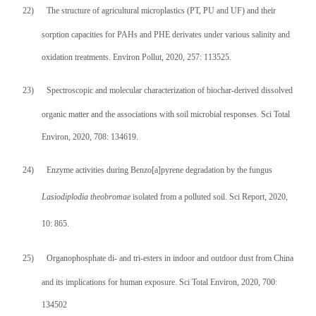
22)
The structure of agricultural microplastics (PT, PU and UF) and their
sorption capacities for PAHs and PHE derivates under various salinity and
oxidation treatments. Environ Pollut, 2020, 257: 113525
.
23)
Spectroscopic and molecular characterization of biochar-derived dissolved
organic matter and the associations with soil microbial responses. Sci Total
Environ, 2020, 708: 134619
.
24)
Enzyme activities during Benzo[a]pyrene degradation by the fungus
Lasiodiplodia theobromae
isolated from a polluted soil. Sci Report, 2020,
10: 865.
25)
Organophosphate di- and tri-esters in indoor and outdoor dust from China
and its implications for human exposure. Sci Total Environ, 2020, 700:
134502