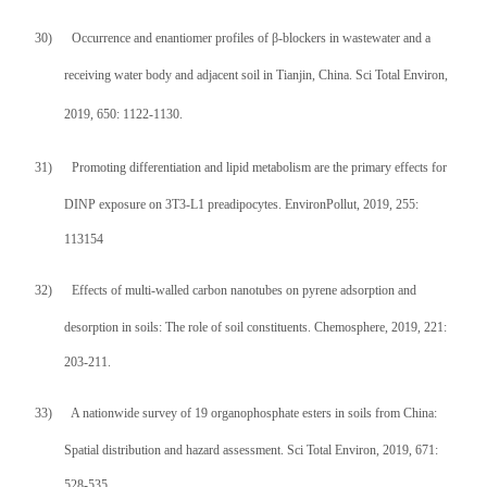
30)
Occurrence and enantiomer profiles of β-blockers in wastewater and a
receiving water body and adjacent soil in Tianjin, China. Sci Total Environ,
2019, 650: 1122-1130
.
31)
Promoting differentiation and lipid metabolism are the primary effects for
DINP exposure on 3T3-L1 preadipocytes. EnvironPollut, 2019, 255:
113154
32)
Effects of multi-walled carbon nanotubes on pyrene adsorption and
desorption in soils: The role of soil constituents. Chemosphere, 2019, 221:
203-211.
33)
A nationwide survey of 19 organophosphate esters in soils from China:
Spatial distribution and hazard assessment. Sci Total Environ, 2019, 671:
528-535.