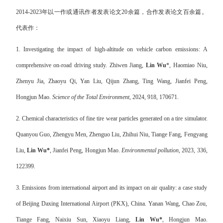
2014-2023
年以一作或通讯作者发表论文
20
余篇，合作发表论文百余篇。
代表作：
1. Investigating the impact of high-altitude on vehicle carbon emissions: A
comprehensive on-road driving study. Zhiwen Jiang,
Lin Wu
*, Haomiao Niu,
Zhenyu Jia, Zhaoyu Qi, Yan Liu, Qijun Zhang, Ting Wang, Jianfei Peng,
Hongjun Mao.
Science of the Total Environment,
2024, 918, 170671.
2. Chemical characteristics of fine tire wear particles generated on a tire simulator.
Quanyou Guo, Zhengyu Men, Zhenguo Liu, Zhihui Niu, Tiange Fang, Fengyang
Liu,
Lin Wu*
, Jianfei Peng, Hongjun Mao.
Environmental pollution,
2023, 336,
122399.
3. Emissions from international airport and its impact on air quality: a case study
of Beijing Daxing International Airport (PKX), China. Yanan Wang, Chao Zou,
Tiange Fang, Naixiu Sun, Xiaoyu Liang,
Lin Wu*
, Hongjun Mao.