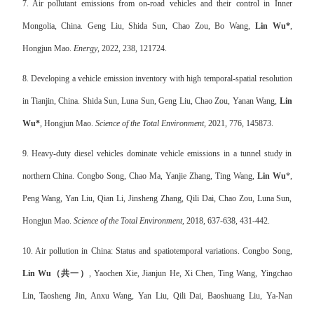
7. Air pollutant emissions from on-road vehicles and their control in Inner
Mongolia, China. Geng Liu, Shida Sun, Chao Zou, Bo Wang,
Lin Wu*
,
Hongjun Mao.
Energy
, 2022, 238, 121724.
8. Developing a vehicle emission inventory with high temporal-spatial resolution
in Tianjin, China. Shida Sun, Luna Sun, Geng Liu, Chao Zou, Yanan Wang,
Lin
Wu*
, Hongjun Mao.
Science of the Total Environment,
2021, 776, 145873.
9. Heavy-duty diesel vehicles dominate vehicle emissions in a tunnel study in
northern China. Congbo Song, Chao Ma, Yanjie Zhang, Ting Wang,
Lin Wu
*,
Peng Wang, Yan Liu, Qian Li, Jinsheng Zhang, Qili Dai, Chao Zou, Luna Sun,
Hongjun Mao.
Science of the Total Environment,
2018, 637-638, 431-442.
10. Air pollution in China: Status and spatiotemporal variations. Congbo Song,
Lin Wu
（共一）
, Yaochen Xie, Jianjun He, Xi Chen, Ting Wang, Yingchao
Lin, Taosheng Jin, Anxu Wang, Yan Liu, Qili Dai, Baoshuang Liu, Ya-Nan