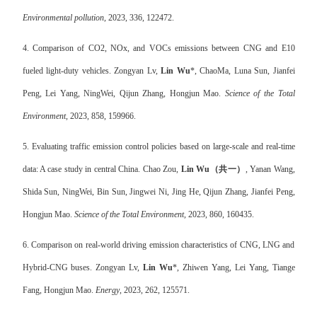
Environmental pollution,
2023, 336, 122472.
4. Comparison of CO2, NOx, and VOCs emissions between CNG and E10
fueled light-duty vehicles. Zongyan Lv,
Lin Wu
*, ChaoMa, Luna Sun, Jianfei
Peng, Lei Yang, NingWei, Qijun Zhang, Hongjun Mao.
Science of the Total
Environment,
2023, 858, 159966.
5. Evaluating traffic emission control policies based on large-scale and real-time
data: A case study in central China. Chao Zou,
Lin Wu
（共一）
, Yanan Wang,
Shida Sun, NingWei, Bin Sun, Jingwei Ni, Jing He, Qijun Zhang, Jianfei Peng,
Hongjun Mao.
Science of the Total Environment,
2023, 860, 160435.
6. Comparison on real-world driving emission characteristics of CNG, LNG and
Hybrid-CNG buses. Zongyan Lv,
Lin Wu
*, Zhiwen Yang, Lei Yang, Tiange
Fang, Hongjun Mao.
Energy
, 2023, 262, 125571.