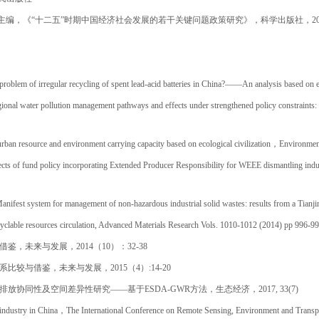
主编，《
“
十二五
”
时期中国经济社会发展的若干关键问题政策研究》，科学出版社，
2
lem of irregular recycling of spent lead-acid batteries in China?
——
An analysis based on e
ional water pollution management pathways and effects under strengthened policy constraints: 
rban resource and environment carrying capacity based on ecological civilization
，
Environmen
ects of fund policy incorporating Extended Producer Responsibility for WEEE dismantling indu
est system for management of non-hazardous industrial solid wastes: results from a Tianjin 
ecyclable resources circulation, Advanced Materials Research Vols. 1010-1012 (2014) pp 996-9
借鉴，未来与发展，
2014
（
10
）：
32-38
系比较与借鉴，未来与发展，
2015
（
4
）
:14-20
排放协同性及空间差异性研究
——
基于
ESDA-GWR
方法，生态经济，
2017, 33(7)
industry in China
，
The International Conference on Remote Sensing, Environment and Transp