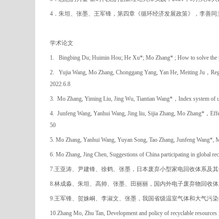
4
．
朱坦、张墨、王军锋，第四章《循环经济发展政策》，李善同
学术论文
1.
Bingbing Du; Huimin Hou; He Xu*; Mo Zhang* ; How to solve the prob
2.
Yujia Wang, Mo Zhang, Chonggang Yang, Yan He, Meiting Ju
，
Reg
2022.6.8
3.
Mo Zhang, Yiming Liu, Jing Wu, Tiantian Wang*
，
Index system of u
4.
Junfeng Wang, Yanhui Wang, Jing liu, Sijia Zhang, Mo Zhang*
，
Eff
50
5. Mo Zhang, Yanhui Wang, Yuyan Song, Tao Zhang, Junfeng Wang*, Manif
6. Mo Zhang, Jing Chen, Suggestions of China participating in global r
7.
王亚涛、尹建锋、徐鹤、张墨，日本废弃小型家电回收体系及其
8.
林成淼、朱坦、高帅、张墨、田丽丽，国内外电子废弃物回收体
9.
王军锋、贺姝峒、李淑文、张墨，我国省级温室气体和大气污染
10.Zhang Mo, Zhu Tan, Development and policy of recyclable resources 