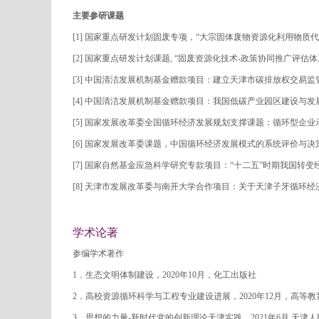
主要参研课题
[1]
国家重点研发计划固废专项，“大宗固体废物资源化利用物质代
[2]
国家重点研发计划课题
,
“固废资源化技术
-
政策协同推广评估体
[3]
中国清洁发展机制基金赠款项目：建立天津市碳排放权交易监
[4]
中国清洁发展机制基金赠款项目：我国低碳产业园区建设与发
[5]
国家发展改革委全国循环经济发展规划支撑课题：循环型企业
[6]
国家发展改革委课题，中国循环经济发展模式的系统评价与决
[7]
国家自然基金应急科学研究专款项目：
“
十二五
”
时期我国转变
[8]
天津市发展改革委与南开大学合作项目：关于天津子牙循环经
学术论著
参编学术著作
1
．生态文明体制建设，
2020
年
10
月，化工出版社
2
．高校资源循环科学与工程专业建设进展，
2020
年
12
月，高等教
3
．
思想的力量
-
新时代党的创新理论天津实践，
2021
年
6
月
,
天津人