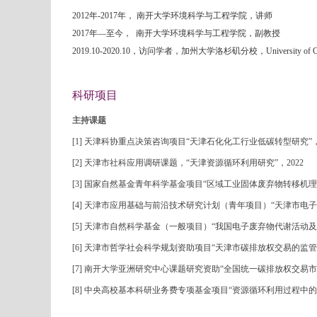
2012
年
-2017
年， 南开大学环境科学与工程学院，讲师
2017
年
—
至今，
南开大学环境科学与工程学院，副教授
2019.10-2020.10
，访问学者，加州大学洛杉矶分校，
University of 
科研项目
主持课题
[1]
天津科协重点决策咨询项目“天津石化化工行业低碳转型研究”
[2]
天津市社科应用调研课题，“天津资源循环利用研究”，
2022
[3]
国家自然基金青年科学基金项目
“
区域工业固体废弃物转移机理
[4]
天津市应用基础与前沿技术研究计划（青年项目）
“
天津市电子
[5]
天津市自然科学基金（一般项目）“我国电子废弃物代谢活动及
[6]
天津市哲学社会科学规划资助项目
“
天津市碳排放权交易的监管
[7]
南开大学亚洲研究中心课题研究资助
“
全国统一碳排放权交易市
[8]
中央高校基本科研业务费专项基金项目
“
资源循环利用过程中的