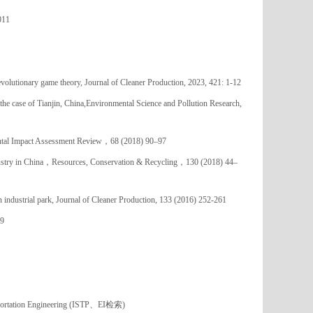
011
volutionary game theory, Journal of Cleaner Production, 2023, 421: 1-12
the case of Tianjin, China,Environmental Science and Pollution Research,
tal Impact Assessment Review
，
68 (2018) 90–97
stry in China
，
Resources, Conservation & Recycling
，
130 (2018) 44–
industrial park, Journal of Cleaner Production, 133 (2016) 252-261
99
ortation Engineering (ISTP
、
EI
检索
)