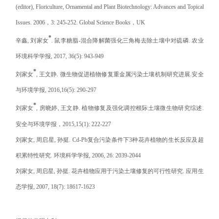
(editor), Floriculture, Ornamental and Plant Biotechnology: Advances and Topical
Issues. 2006
，
3: 245-252. Global Science Books
，
UK
*
辛鑫
,
刘家女
.
鼠李糖脂
-
混合降解菌强化三角梅去除土壤中对硫磷
.
农业
环境科学学报
, 2017, 36(5): 943-949
*
刘家女
,
王文静
.
微生物促进植物修复重金属污染土壤机制研究进展
.
安全
与环境学报
, 2016,16(5): 290-297
*
刘家女
,
房晓婷
,
王文静
.
植物修复及强化调控根际土壤微生物研究综述
.
安全与环境学报，
2015,15(1): 222-227
刘家女
,
周启星
,
孙挺
. Cd-Pb
复合污染条件下
3
种花卉植物的生长反应及超
积累特性研究
.
环境科学学报
, 2006, 26: 2039-2044
刘家女
,
周启星
,
孙挺
.
花卉植物应用于污染土壤修复的可行性研究
.
应用生
态学报
, 2007, 18(7): 18617-1623