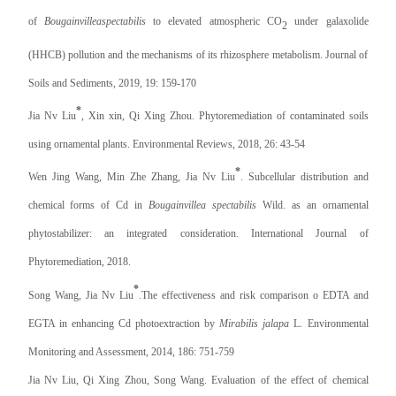
of
Bougainvilleaspectabilis
to elevated atmospheric CO
under galaxolide
2
(HHCB) pollution and the mechanisms of its rhizosphere metabolism. Journal of
Soils and Sediments, 2019, 19: 159-170
*
Jia Nv Liu
, Xin xin, Qi Xing Zhou. Phytoremediation of contaminated soils
using ornamental plants. Environmental Reviews, 2018, 26: 43-54
*
Wen Jing Wang, Min Zhe Zhang, Jia Nv Liu
. Subcellular distribution and
chemical forms of Cd in
Bougainvillea spectabilis
Wild. as an ornamental
phytostabilizer: an integrated consideration. International Journal of
Phytoremediation, 2018.
*
Song Wang, Jia Nv Liu
.The effectiveness and risk comparison o EDTA and
EGTA in enhancing Cd photoextraction by
Mirabilis jalapa
L. Environmental
Monitoring and Assessment, 2014, 186: 751-759
Jia Nv Liu, Qi Xing Zhou, Song Wang. Evaluation of the effect of chemical