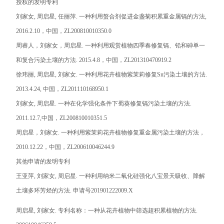
授权的发明专利
刘家女
,
周启星
,
任丽萍
.
一种利用螯合剂促进金盏菊积累重金属镉的方法
,
2016.2.10
，中国，
ZL200810010350.0
周睿人，刘家女，周启星
.
一种利用观赏植物四季春修复镉、铅和砷单一
和复合污染土壤的方法
. 2015.4.8
，中国，
ZL201310470919.2
徐玮丽
,
周启星
,
刘家女
.
一种利用花卉植物紫茉莉修复
Sn
污染土壤的方法
.
2013.4.24,
中国，
ZL201110168950.1
刘家女
,
周启星
.
一种在化学强化条件下蜀葵修复镉污染土壤的方法
.
2011.12.7,
中国，
ZL200810010351.5
周启星，刘家女
.
一种利用紫茉莉花卉植物修复重金属污染土壤的方法，
2010.12.22
，中国，
ZL200610046244.9
其他申请的发明专利
王亚萍
,
刘家女
,
周启星
.
一种利用纳米二氧化硅强化八宝景天吸收、降解
土壤多环芳烃的方法
.
申请号
201901222009.X
周启星
,
刘家女
.
专利名称：一种从花卉植物中筛选超积累植物的方法
.