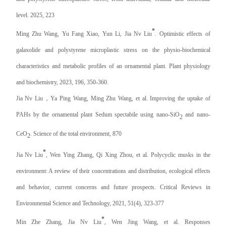
level. 2025, 223
*
Ming Zhu Wang, Yu Fang Xiao, Yun Li, Jia Nv Liu
. Optimistic effects of
galaxolide and polystyrene microplastic stress on the physio-biochemical
characteristics and metabolic profiles of an ornamental plant. Plant physiology
and biochemistry, 2023, 196, 350-360.
Jia Nv Liu
，
Ya Ping Wang, Ming Zhu Wang, et al. Improving the uptake of
PAHs by the ornamental plant Sedum spectabile using nano-SiO
and nano-
2
CeO
. Science of the total environment, 870
2
*
Jia Nv Liu
, Wen Ying Zhang, Qi Xing Zhou, et al. Polycyclic musks in the
environment: A review of their concentrations and distribution, ecological effects
and behavior, current concerns and future prospects. Critical Reviews in
Environmental Science and Technology, 2021, 51(4), 323-377
*
Min Zhe Zhang, Jia Nv Liu
, Wen Jing Wang, et al. Responses