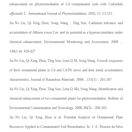
enhancement on phytoremediation of Cd contaminated soils with
Calendula
officinalis
L.. International Journal of Phytoremediation, 2010, 12: 53-515
Jia Nv Liu, Qi Xing Zhou, Song Wang
，
Ting Sun. Cadmium tolerance and
accumulation of
Althaea rosea
Cav. and its potential as a hyperaccumulator under
chemical enhancement. Environmental Monitoring and Assessment, 2009
，
149(1-4): 419-427
Jia Nv Liu, Qi Xing Zhou, Ting Sun, Lena Q M, Song Wang. Growth responses
of three ornamental plants to Cd and Cd-Pb stress and their metal accumulation
characteristics, Journal of Hazardous Materials. 2008
，
151(1)
：
261-267
Jia Nv Liu, Qi Xing Zhou, Ting Sun, Lena Q Ma, Song Wang. Identification and
chemical enhancement of two ornamental plants for phytoremediation. Bulletin of
Environmental Contamination and Toxicology. 2008, 80(3)
：
260-265
Jia Nv Liu, Qi Xing Zhou et al. Potential Analysis of Ornamental Plant
Resources Applied to Contaminated Soil Remediation. In: J. A. Teixeira da Silva