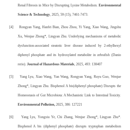
Renal Fibrosis in Mice by Disrupting Lysine Metabolism.
Environmental
Science & Technology
, 2025, 59 (15), 7461-7473.
[4]
Rongyan Yang, Hanfei Bian, Zhou Zhou, Yi Yang, Xiao Wang, Jingshu
Xu, Wenjue Zhong*, Lingyan Zhu. Underlying mechanisms of metabolic
dysfunction-associated steatotic liver disease induced by 2-ethylhexyl
diphenyl phosphate and its hydroxylated metabolite in zebrafish (Danio
rerio).
Journal of Hazardous Materials
, 2025, 493: 138407
[5]
Yang Lyu, Xiao Wang, Yan Wang, Rongyan Yang, Ruyu Guo, Wenjue
Zhong*, Lingyan Zhu. Bisphenol A bis(diphenyl phosphate) Disrupts the
Homeostasis of Gut Microbiota: A Mechanistic Link to Intestinal Toxicity.
Environmental Pollution,
2025, 386: 127221
[6]
Yang Lyu, Yongxiu Ye, Chi Zhang, Wenjue Zhong*, Lingyan Zhu*.
Bisphenol A bis (diphenyl phosphate) disrupts tryptophan metabolism