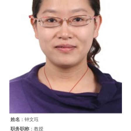
姓名
：钟文珏
职务职称
：教授