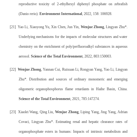
reproductive toxicity of 2-ethylhexyl diphenyl phosphate on zebrafish
(Danio rerio).
Environment International
, 2022, 158: 106928.
[21]
Yao Li, Xiaoyong Yu, Xin Chen, Jun Yin,
Wenjue Zhong
, Lingyan Zhu*.
Underlying mechanisms for the impacts of molecular structures and water
chemistry on the enrichment of poly/perfluoroalkyl substances in aqueous
aerosol.
Science of the Total Environment
, 2022, 803:150003.
[22]
Wenjue Zhong
, Yannan Cui, Ruixuan Li, Rongyan Yang, Yao Li, Lingyan
Zhu*. Distribution and sources of ordinary monomeric and emerging
oligomeric organophosphorus flame retardants in Haihe Basin, China.
Science of the Total Environment
, 2021, 785:147274.
[23]
Xiaolei Wang, Qing Liu,
Wenjue Zhong
, Liping Yang, Jing Yang, Adrian
Covaci, Lingyan Zhu*. Estimating renal and hepatic clearance rates of
organophosphate esters in humans: Impacts of intrinsic metabolism and