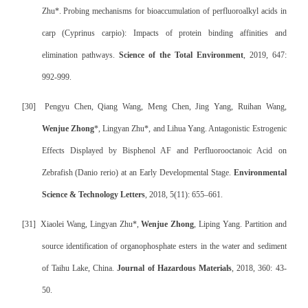
Zhu*. Probing mechanisms for bioaccumulation of perfluoroalkyl acids in
carp (Cyprinus carpio): Impacts of protein binding affinities and
elimination pathways.
Science of the Total Environment
, 2019, 647:
992-999.
[30]
Pengyu Chen, Qiang Wang, Meng Chen, Jing Yang, Ruihan Wang,
Wenjue Zhong
*, Lingyan Zhu*, and Lihua Yang. Antagonistic Estrogenic
Effects Displayed by Bisphenol AF and Perfluorooctanoic Acid on
Zebrafish (Danio rerio) at an Early Developmental Stage.
Environmental
Science & Technology Letters
, 2018, 5(11): 655–661.
[31]
Xiaolei Wang, Lingyan Zhu*,
Wenjue Zhong
, Liping Yang. Partition and
source identification of organophosphate esters in the water and sediment
of Taihu Lake, China.
Journal of Hazardous Materials
, 2018, 360: 43-
50.