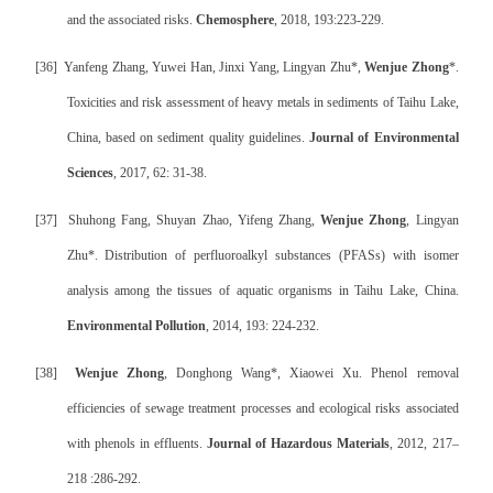
and the associated risks.
Chemosphere
, 2018, 193:223-229.
[36]
Yanfeng Zhang, Yuwei Han, Jinxi Yang, Lingyan Zhu*,
Wenjue Zhong
*.
Toxicities and risk assessment of heavy metals in sediments of Taihu Lake,
China, based on sediment quality guidelines.
Journal of Environmental
Sciences
, 2017, 62: 31-38.
[37]
Shuhong Fang, Shuyan Zhao, Yifeng Zhang,
Wenjue Zhong
, Lingyan
Zhu*. Distribution of perfluoroalkyl substances (PFASs) with isomer
analysis among the tissues of aquatic organisms in Taihu Lake, China.
Environmental Pollution
, 2014, 193: 224-232.
[38]
Wenjue Zhong
, Donghong Wang*, Xiaowei Xu. Phenol removal
efficiencies of sewage treatment processes and ecological risks associated
with phenols in effluents.
Journal of Hazardous Materials
, 2012, 217–
218 :286-292.