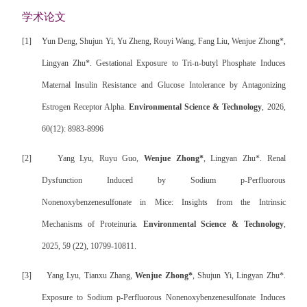
学术论文
[1]
Yun Deng, Shujun Yi, Yu Zheng, Rouyi Wang, Fang Liu, Wenjue Zhong*,
Lingyan Zhu*. Gestational Exposure to Tri-n-butyl Phosphate Induces
Maternal Insulin Resistance and Glucose Intolerance by Antagonizing
Estrogen Receptor Alpha.
Environmental Science & Technology
, 2026,
60(12): 8983-8996
[2]
Yang Lyu, Ruyu Guo,
Wenjue Zhong*
, Lingyan Zhu*. Renal
Dysfunction Induced by Sodium p-Perfluorous
Nonenoxybenzenesulfonate in Mice: Insights from the Intrinsic
Mechanisms of Proteinuria.
Environmental Science & Technology
,
2025, 59 (22), 10799-10811.
[3]
Yang Lyu, Tianxu Zhang,
Wenjue Zhong*
, Shujun Yi, Lingyan Zhu*.
Exposure to Sodium p-Perfluorous Nonenoxybenzenesulfonate Induces