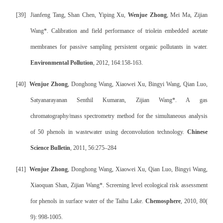
[39]
Jianfeng Tang, Shan Chen, Yiping Xu,
Wenjue Zhong
, Mei Ma, Zijian
Wang*. Calibration and field performance of triolein embedded acetate
membranes for passive sampling persistent organic pollutants in water.
Environmental Pollution
, 2012, 164:158-163.
[40]
Wenjue Zhong
, Donghong Wang, Xiaowei Xu, Bingyi Wang, Qian Luo,
Satyanarayanan Senthil Kumaran, Zijian Wang*. A gas
chromatography/mass spectrometry method for the simultaneous analysis
of 50 phenols in wastewater using deconvolution technology.
Chinese
Science Bulletin
, 2011, 56:275–284
[41]
Wenjue Zhong
, Donghong Wang, Xiaowei Xu, Qian Luo, Bingyi Wang,
Xiaoquan Shan, Zijian Wang*. Screening level ecological risk assessment
for phenols in surface water of the Taihu Lake.
Chemosphere
, 2010, 80(
9): 998-1005.