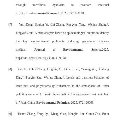
through microbiota dysbiosis to promote intestinal
toxicity.
Environmental Research,
2026, 297,124140
[7]
Yun Deng, Shujun Yi, Chi Zhang, Rongyan Yang, Wenjue Zhong*,
Lingyan Zhu*. A meta-analysis based on epidemiological studies to identify
the key environmental pollutants inducing gestational diabetes
mellitus.
Journal of Environmental Science
,
2025,
https://doi.org/10.1016/j.jes.2025.09.041
[8]
Yao Li, Xuhui Zhang, Lingling Xu, Limei Chen, Yukang Wu, Xinliang
Ding*, Pengfei Zhu, Wenjue Zhong*. Levels and transport behavior of
ionic per- and polyfluoroalkyl substances in the atmosphere of urban
pollution scenario: An in-situ investigation of a wastewater treatment plant
in Wuxi, China.
Environmental Pollution
, 2025, 372,126003
[9]
Tianxu Zhang, Yang Lyu, Meng Yuan, Menglin Liu, Yumin Zhu, Binin