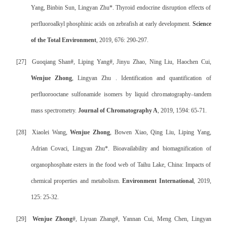
Yang, Binbin Sun, Lingyan Zhu*. Thyroid endocrine disruption effects of
perfluoroalkyl phosphinic acids on zebrafish at early development.
Science
of the Total Environment
, 2019, 676: 290-297.
[27]
Guoqiang Shan#, Liping Yang#, Jinyu Zhao, Ning Liu, Haochen Cui,
Wenjue Zhong
, Lingyan Zhu . Identification and quantification of
perfluorooctane sulfonamide isomers by liquid chromatography–tandem
mass spectrometry.
Journal of Chromatography A
, 2019, 1594: 65-71.
[28]
Xiaolei Wang,
Wenjue Zhong
, Bowen Xiao, Qing Liu, Liping Yang,
Adrian Covaci, Lingyan Zhu*. Bioavailability and biomagnification of
organophosphate esters in the food web of Taihu Lake, China: Impacts of
chemical properties and metabolism.
Environment International
, 2019,
125: 25-32.
[29]
Wenjue Zhong
#, Liyuan Zhang#, Yannan Cui, Meng Chen, Lingyan