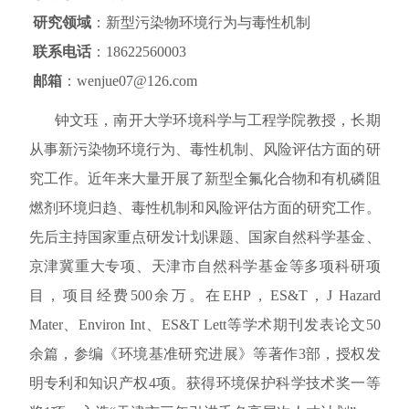
研究领域
：新型污染物环境行为与毒性机制
联系电话
：18622560003
邮箱
：wenjue07@126.com
钟文珏
，南开大学环境科学与工程学院教授，长期
从事新污染物环境行为、毒性机制、风险评估方面的研
究工作。近年来大量开展了新型全氟化合物和有机磷阻
燃剂环境归趋、毒性机制和风险评估方面的研究工作。
先后主持国家重点研发计划课题、国家自然科学基金、
京津冀重大专项、天津市自然科学基金等多项科研项
目，项目经费
500
余万。在
EHP
，
ES&T
，
J Hazard
Mater
、
Environ Int
、
ES&T Lett
等学术期刊发表论文
50
余篇，参编《环境基准研究进展》等著作
3
部，授权发
明专利和知识产权
4
项。获得环境保护科学技术奖一等