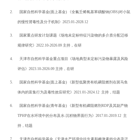
2.
国家自然科学基金
(
面上基金
)
《全氟壬烯氧基苯磺酸钠
(OBS)
对小鼠
的慢性肾毒性及分子机制》
2025.01-2028.12
3.
国家重点研发计划课题《场地未定标特征污染物的多介质分配迁移
规律研究》
2022.10-2026.09
主持，在研
4.
天津市自然科学基金重点项目《场地典型未定标污染物暴露及风险
评估》
2023.10-2026.09
主持，在研
5.
国家自然科学基金
(
面上基金
)
《新型低聚类有机磷阻燃剂在斑马鱼
体内的富集行为及毒性效应研究》
2021.01-2024.12
主持，结题
6.
国家自然科学基金
(
青年基金
)
《新型有机磷阻燃剂
RDP
及其副产物
TPHP
在水环境中的分布及水
-
沉积物界面行为》
2017.01-2019.12
主
持，结题
7.
天津市自然科学基金
《天津水产环境中抗生素和雌激素的分布及迁