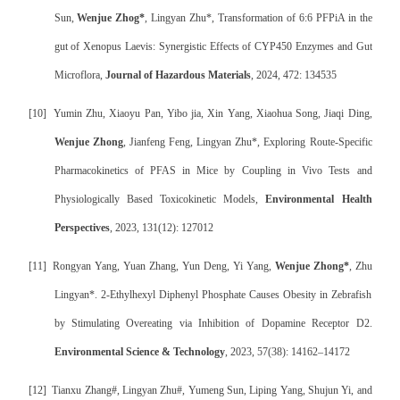
Sun,
Wenjue Zhog*
, Lingyan Zhu*, Transformation of 6:6 PFPiA in the
gut of Xenopus Laevis: Synergistic Effects of CYP450 Enzymes and Gut
Microflora,
Journal of Hazardous Materials
, 2024, 472: 134535
[10]
Yumin Zhu, Xiaoyu Pan, Yibo jia, Xin Yang, Xiaohua Song, Jiaqi Ding,
Wenjue Zhong
, Jianfeng Feng, Lingyan Zhu*, Exploring Route-Specific
Pharmacokinetics of PFAS in Mice by Coupling in Vivo Tests and
Physiologically Based Toxicokinetic Models,
Environmental Health
Perspectives
, 2023, 131(12): 127012
[11]
Rongyan Yang, Yuan Zhang, Yun Deng, Yi Yang,
Wenjue Zhong*
, Zhu
Lingyan*. 2-Ethylhexyl Diphenyl Phosphate Causes Obesity in Zebrafish
by Stimulating Overeating via Inhibition of Dopamine Receptor D2.
Environmental Science & Technology
, 2023, 57(38): 14162–14172
[12]
Tianxu Zhang#, Lingyan Zhu#, Yumeng Sun, Liping Yang, Shujun Yi, and