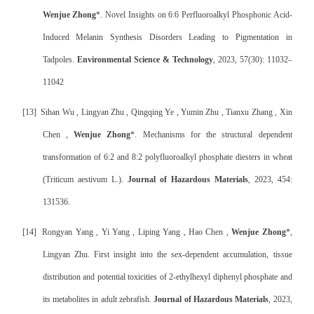
Wenjue Zhong
*. Novel Insights on 6:6 Perfluoroalkyl Phosphonic Acid-
Induced Melanin Synthesis Disorders Leading to Pigmentation in
Tadpoles.
Environmental Science & Technology
, 2023, 57(30): 11032–
11042
[13]
Sihan Wu , Lingyan Zhu , Qingqing Ye , Yumin Zhu , Tianxu Zhang , Xin
Chen ,
Wenjue Zhong
*. Mechanisms for the structural dependent
transformation of 6:2 and 8:2 polyfluoroalkyl phosphate diesters in wheat
(Triticum aestivum L.).
Journal of Hazardous Materials
, 2023, 454:
131536.
[14]
Rongyan Yang , Yi Yang , Liping Yang , Hao Chen ,
Wenjue Zhong
*,
Lingyan Zhu. First insight into the sex-dependent accumulation, tissue
distribution and potential toxicities of 2-ethylhexyl diphenyl phosphate and
its metabolites in adult zebrafish.
Journal of Hazardous Materials
, 2023,