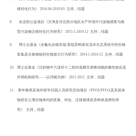
移转化行为》
2016.04-2019.03
主持，结题
8.
农业部公益项目
《天津及河北部分地区水产环境中污染物调查与典
型污染物迁移转化行为研究》
2015.1-2019.12
主持，结题
9.
博士点基金《全氟化合物支链
/
直链异构体在淡水生态系统中的生物
富集及沿食物链的生物放大行为研究》
2014.1-2016.12
主持，结题
10.
博士后基金《沉积物中六溴环十二烷对底栖无脊椎动物的毒性效应及
作用机制研究
——
以河蚬为例》
2011-2012
主持，结题
11.
青年教师及海外留学归国人员研究启动项目《
PFOS/PFOA
及其前体
物质在土壤生物体内的富集、转化、迁移规律及异构体选择性研
究》
主持，
结题