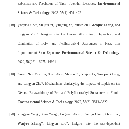
Zebrafish and Prediction of Their Potential Toxicities.
Environmental
Science & Technology
, 2023, 57(1): 451–462.
[18]
Qiaoying Chen, Shujun Yi, Qingqing Ye, Yumin Zhu,
Wenjue Zhong
, and
Lingyan Zhu*. Insights into the Dermal Absorption, Deposition, and
Elimination of Poly- and Perfluoroalkyl Substances in Rats: The
Importance of Skin Exposure.
Environmental Science & Technology
,
2022, 56(23): 16975–16984.
[19]
Yumin Zhu, Yibo Jia, Xiao Wang, Shujun Yi, Yuqing Li,
Wenjue Zhong
,
and Lingyan Zhu*. Mechanisms Underlying the Impacts of Lipids on the
Diverse Bioavailability of Per- and Polyfluoroalkyl Substances in Foods.
Environmental Science & Technology
, 2022, 56(6): 3613–3622.
[20]
Rongyan Yang , Xiao Wang , Jingwen Wang , Pengyu Chen , Qing Liu ,
Wenjue Zhong
*, Lingyan Zhu*. Insights into the sex-dependent