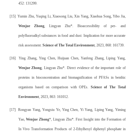
452: 131299.
[15]
Yumin Zhu, Yuqing Li, Xiaosong Liu, Xin Yang, Xiaohua Song, Yibo Jia,
Wenjue Zhong
, Lingyan Zhu*. Bioaccessibility of per- and
polyfluoroalkyl substances in food and dust: Implication for more accurate
risk assessment.
Science of The Total Environment
, 2023, 868: 161739.
[16]
Ying Zhang, Ying Chen, Huijuan Chen, Yanfeng Zhang, Liping Yang,
Wenjue Zhong
, Lingyan Zhu*. Direct evidence of the important role of
proteins in bioconcentration and biomagnification of PFASs in benthic
organisms based on comparison with OPEs.
Science of The Total
Environment
, 2023, 863: 161012.
[17]
Rongyan Yang, Yongxiu Ye, Ying Chen, Yi Yang, Liping Yang, Yiming
Yao,
Wenjue Zhong
*, Lingyan Zhu*. First Insight into the Formation of
In Vivo Transformation Products of 2-Ethylhexyl diphenyl phosphate in