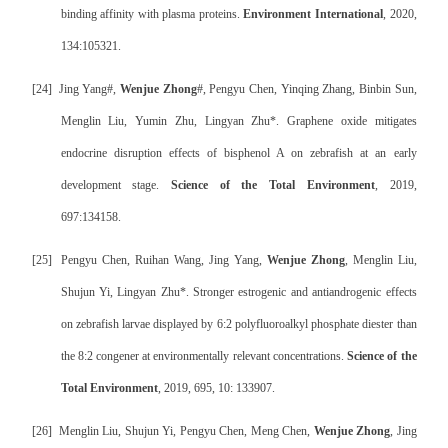
binding affinity with plasma proteins.
Environment International
, 2020,
134:105321.
[24]
Jing Yang#,
Wenjue Zhong
#, Pengyu Chen, Yinqing Zhang, Binbin Sun,
Menglin Liu, Yumin Zhu, Lingyan Zhu*. Graphene oxide mitigates
endocrine disruption effects of bisphenol A on zebrafish at an early
development stage.
Science of the Total Environment
, 2019,
697:134158.
[25]
Pengyu Chen, Ruihan Wang, Jing Yang,
Wenjue Zhong
, Menglin Liu,
Shujun Yi, Lingyan Zhu*. Stronger estrogenic and antiandrogenic effects
on zebrafish larvae displayed by 6:2 polyfluoroalkyl phosphate diester than
the 8:2 congener at environmentally relevant concentrations.
Science of the
Total Environment
, 2019, 695, 10: 133907.
[26]
Menglin Liu, Shujun Yi, Pengyu Chen, Meng Chen,
Wenjue Zhong
, Jing