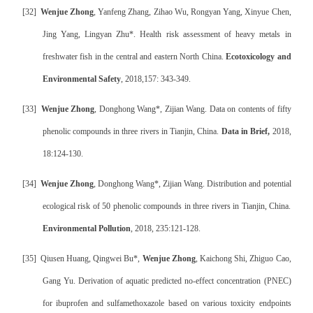
[32]
Wenjue Zhong
, Yanfeng Zhang, Zihao Wu, Rongyan Yang, Xinyue Chen,
Jing Yang, Lingyan Zhu*. Health risk assessment of heavy metals in
freshwater fish in the central and eastern North China.
Ecotoxicology and
Environmental Safety
, 2018,157: 343-349.
[33]
Wenjue Zhong
, Donghong Wang*, Zijian Wang. Data on contents of fifty
phenolic compounds in three rivers in Tianjin, China.
Data in Brief,
2018,
18:124-130.
[34]
Wenjue Zhong
, Donghong Wang*, Zijian Wang. Distribution and potential
ecological risk of 50 phenolic compounds in three rivers in Tianjin, China.
Environmental Pollution
, 2018, 235:121-128.
[35]
Qiusen Huang, Qingwei Bu*,
Wenjue Zhong
, Kaichong Shi, Zhiguo Cao,
Gang Yu. Derivation of aquatic predicted no-effect concentration (PNEC)
for ibuprofen and sulfamethoxazole based on various toxicity endpoints