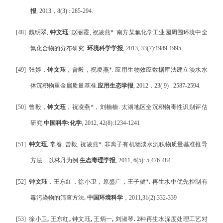
报
, 2013
，
8(3) : 285-294.
[48]
魏明翠
,
钟文珏
,
赵丽霞
,
祝凌燕
*.
南方某氟化学工业园周围环境中全
氟化合物的分布研究
.
环境科学学报
, 2013, 33(7):1989-1995
[49]
张婷，
钟文珏
，
曾毅，
祝凌燕
*.
应用生物效应数据库法建立淡水水
体沉积物重金属质量基准
.
应用生态学报
, 2012
，
23( 9) : 2587-2594.
[50]
曾毅，
钟文珏
，祝凌燕
*
，刘楠楠
.
太湖地区全沉积物毒性识别评估
研究
.
中国科学
:
化学
, 2012, 42(8):1234-1241
[51]
钟文珏
,
常春
,
曾毅
,
祝凌燕
*.
非离子有机物淡水沉积物质量基准推导
方法
—
以林丹为例
.
生态毒理学报
, 2011, 6(5): 5,476-484.
[52]
钟文珏
，王东红，徐小卫，原盛广，王子健
*
.
再生水中优先控制有
毒污染物的筛查方法
.
中国环境科学
，
2011,31(2):332-339
[53]
徐小卫
,
王东红
,
钟文珏
,
王炳一
,
刘淑琴
. 2
种再生水深度处理工艺对