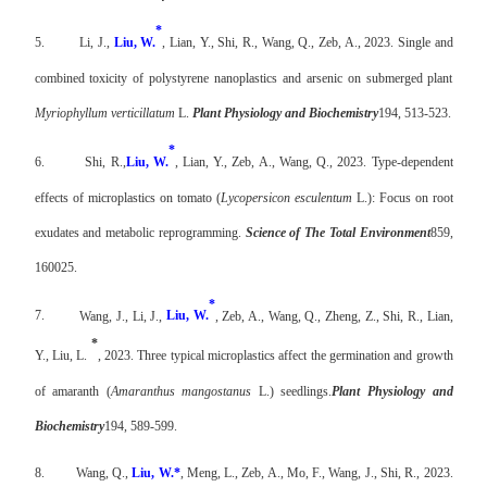
*
5.
Li, J.,
Liu, W.
, Lian, Y., Shi, R., Wang, Q., Zeb, A., 2023. Single and
combined toxicity of polystyrene nanoplastics and arsenic on submerged plant
Myriophyllum verticillatum
L.
Plant Physiology and Biochemistry
194, 513-523.
*
6.
Shi, R.,
Liu, W.
, Lian, Y., Zeb, A., Wang, Q., 2023.
Type-dependent
effects of microplastics on tomato (
Lycopersicon esculentum
L.): Focus on root
exudates and metabolic reprogramming.
Science of The Total Environment
859,
160025.
*
7.
Wang, J., Li, J.,
Liu, W.
, Zeb, A., Wang, Q., Zheng, Z., Shi, R., Lian,
*
Y., Liu, L.
, 2023. Three typical microplastics affect the germination and growth
of amaranth (
Amaranthus mangostanus
L.) seedlings.
Plant Physiology and
Biochemistry
194, 589-599.
8.
Wang, Q.,
Liu, W.*
, Meng, L., Zeb, A., Mo, F., Wang, J., Shi, R., 2023.