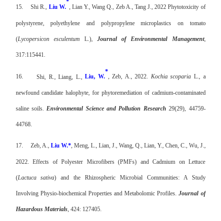
*
15.
Shi R.,
Liu W.
, Lian Y., Wang Q., Zeb A., Tang J., 2022 Phytotoxicity of
polystyrene, polyethylene and polypropylene microplastics on tomato
(
Lycopersicon esculentum
L.),
Journal of Environmental Management
,
317:115441.
*
16.
Shi, R., Liang, L.,
Liu, W.
, Zeb, A., 2022.
Kochia scoparia
L., a
newfound candidate halophyte, for phytoremediation of cadmium-contaminated
saline soils.
Environmental Science and Pollution Research
29(29), 44759-
44768.
17.
Zeb, A.,
Liu W.*
, Meng, L., Lian, J., Wang, Q., Lian, Y., Chen, C., Wu, J.,
2022. Effects of Polyester Microfibers (PMFs) and Cadmium on Lettuce
(
Lactuca sativa
) and the Rhizospheric Microbial Communities: A Study
Involving Physio-biochemical Properties and Metabolomic Profiles.
Journal of
Hazardous Materials
, 424: 127405.