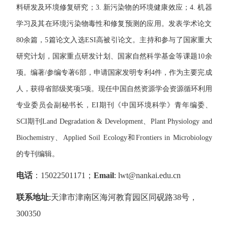
料研发及环境修复研究；
3.
新污染物的环境健康效应；
4.
机器
学习及其在环境污染物毒性和修复预测的应用。发表学术论文
80
余篇，
5
篇论文入选
ESI
高被引论文。主持和参与了国家重大
研究计划，国家重点研发计划、国家自然科学基金等课题
10
余
项。编著
/
参编专著
6
部，申请国家发明专利
4
件，作为主要完成
人，获得省部级奖项
5
项。现任中国自然资源学会资源循环利用
专业委员会副秘书长，
EI
期刊《中国环境科学》青年编委、
SCI
期刊
Land Degradation & Development
、
Plant Physiology and
Biochemistry
、
Applied Soil Ecology
和
Frontiers in Microbiology
的专刊编辑。
电话
：
15022501171
；
Email
: lwt@nankai.edu.cn
联系地址
:
天津市津南区海河教育园区同砚路
38
号，
300350