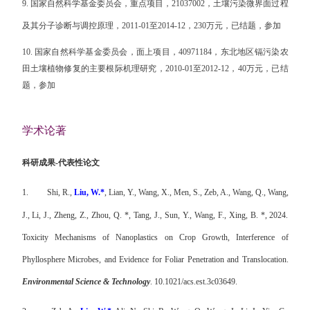
9.
国家自然科学基金委员会，重点项目，
21037002
，土壤污染微界面过程
及其分子诊断与调控原理，
2011-01
至
2014-12
，
230
万元，已结题，参加
10.
国家自然科学基金委员会，面上项目，
40971184
，东北地区镉污染农
田土壤植物修复的主要根际机理研究，
2010-01
至
2012-12
，
40
万元，已结
题，参加
学术论著
科研成果
-
代表性论文
1.
Shi, R.,
Liu, W.*
, Lian, Y., Wang, X., Men, S., Zeb, A., Wang, Q., Wang,
J., Li, J., Zheng, Z., Zhou, Q. *, Tang, J., Sun, Y., Wang, F., Xing, B. *, 2024.
Toxicity Mechanisms of Nanoplastics on Crop Growth, Interference of
Phyllosphere Microbes, and Evidence for Foliar Penetration and Translocation.
Environmental Science & Technology
. 10.1021/acs.est.3c03649.