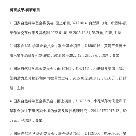
科研成果
-
科研项目
1.
国家自然科学基金委员会
,
面上项目
, 32171614,
典型微（纳）米塑料
-
蔬
菜作物交互作用及其机制
,2022-01-01
至
2025-12-31, 58
万元
,
在研
,
主持
2.
国家自然科学基金委员会，联合基金项目，
U1806216
，黄河三角洲土
壤污染生态修复机制研究，
2018-01
至
2022-12
，
285
万元，结题，参加
3.
国家自然科学基金委员会，面上项目，
41471411
，地肤修复盐碱土镉污
染的潜力及其根际和体内微界面过程，
2015-01
至
2018-12
，
85
万元，已结
题，主持
4.
国家自然科学基金委员会，面上项目，
31370519
，小花碱茅对高盐和干
旱联合胁迫下硼污染土壤的修复及调控机理研究，
2014-01
至
2017-12
，
80
万元，已结题，参加
5.
国家自然科学基金委员会，联合基金项目，
U1133006
，电子垃圾污染