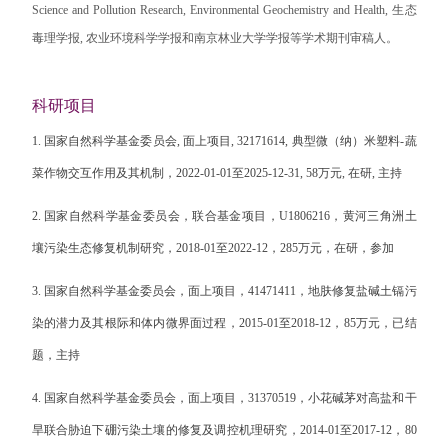
Science and Pollution Research, Environmental Geochemistry and Health, 生态
毒理学报, 农业环境科学学报和南京林业大学学报等学术期刊审稿人。
科研项目
1.
国家自然科学基金委员会
,
面上项目
, 32171614,
典型微（纳）米塑料
-
蔬
菜作物交互作用及其机制，
2022-01-01
至
2025-12-31, 58
万元
,
在研
,
主持
2.
国家自然科学基金委员会，联合基金项目，
U1806216
，黄河三角洲土
壤污染生态修复机制研究，
2018-01
至
2022-12
，
285
万元，在研，参加
3.
国家自然科学基金委员会，面上项目，
41471411
，地肤修复盐碱土镉污
染的潜力及其根际和体内微界面过程，
2015-01
至
2018-12
，
85
万元，已结
题，主持
4.
国家自然科学基金委员会，面上项目，
31370519
，小花碱茅对高盐和干
旱联合胁迫下硼污染土壤的修复及调控机理研究，
2014-01
至
2017-12
，
80