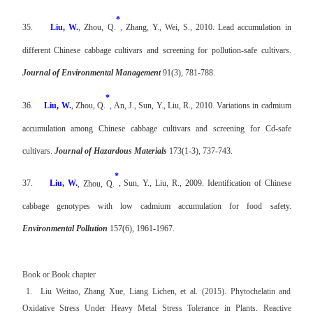
*
35.
Liu, W.
, Zhou, Q.
, Zhang, Y., Wei, S., 2010. Lead accumulation in
different Chinese cabbage cultivars and screening for pollution-safe cultivars.
Journal of Environmental Management
91(3), 781-788.
*
36.
Liu, W.
, Zhou, Q.
, An, J., Sun, Y., Liu, R., 2010. Variations in cadmium
accumulation among Chinese cabbage cultivars and screening for Cd-safe
cultivars.
Journal of Hazardous Materials
173(1-3), 737-743.
*
37.
Liu, W.
, Zhou, Q.
, Sun, Y., Liu, R., 2009. Identification of Chinese
cabbage genotypes with low cadmium accumulation for food safety.
Environmental Pollution
157(6), 1961-1967.
Book or Book chapter
1. Liu Weitao, Zhang Xue, Liang Lichen, et al. (2015). Phytochelatin and
Oxidative Stress Under Heavy Metal Stress Tolerance in Plants. Reactive