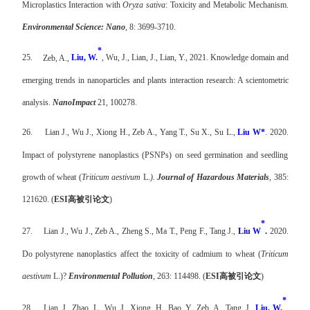
Microplastics Interaction with
Oryza sativa
: Toxicity and Metabolic Mechanism.
Environmental Science: Nano
, 8: 3699-3710.
*
25.
Zeb, A.,
Liu, W.
, Wu, J., Lian, J., Lian, Y., 2021. Knowledge domain and
emerging trends in nanoparticles and plants interaction research: A scientometric
analysis.
NanoImpact
21, 100278.
26.
Lian J., Wu J., Xiong H., Zeb A., Yang T., Su X., Su L.,
Liu W*
. 2020.
Impact of polystyrene nanoplastics (PSNPs) on seed germination and seedling
growth of wheat (
Triticum aestivum
L.
).
Journal of Hazardous Materials
, 385:
121620. (
ESI
高被引论文
)
*
27.
Lian J., Wu J., Zeb A., Zheng S., Ma T., Peng F., Tang J.,
Liu W
.
2020.
Do polystyrene nanoplastics affect the toxicity of cadmium to wheat (
Triticum
aestivum
L.)?
Environmental Pollution
, 263: 114498.
(
ESI
高被引论文
)
*
28.
Lian, J., Zhao, L., Wu, J., Xiong, H., Bao, Y., Zeb, A., Tang, J.,
Liu, W.
,