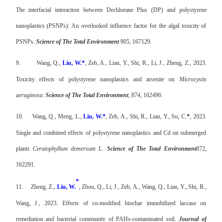
The interfacial interaction between Dechlorane Plus (DP) and polystyrene
nanoplastics (PSNPs): An overlooked influence factor for the algal toxicity of
PSNPs.
Science of The Total Environment
905, 167129.
9.
Wang, Q.,
Liu, W.*
, Zeb, A., Lian, Y., Shi, R., Li, J., Zheng, Z., 2023.
Toxicity effects of polystyrene nanoplastics and arsenite on
Microcystis
aeruginosa
.
Science of The Total Environment
, 874, 162496.
10.
Wang, Q., Meng, L.,
Liu, W.*
, Zeb, A., Shi, R., Lian, Y., Su, C.
*
, 2023.
Single and combined effects of polystyrene nanoplastics and Cd on submerged
plants
Ceratophyllum demersum
L.
Science of The Total Environment
872,
162291.
*
11.
Zheng, Z.,
Liu, W.
, Zhou, Q., Li, J., Zeb, A., Wang, Q., Lian, Y., Shi, R.,
Wang, J., 2023. Effects of co-modified biochar immobilized laccase on
remediation and bacterial community of PAHs-contaminated soil.
Journal of