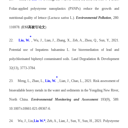
Foliar-applied polystyrene nanoplastics (PSNPs) reduce the growth and
nutritional quality of lettuce (
Lactuca sativa
L.).
Environmental Pollution
, 280:
116978. (
ESI
高被引论文
)
*
22.
Liu, W.
, Wu, J., Lian, J., Zhang, X., Zeb, A., Zhou, Q., Sun, Y., 2021.
Potential use of Impatiens balsamina L. for bioremediation of lead and
polychlorinated biphenyl contaminated soils. Land Degradation & Development
32(13), 3773-3784.
*
23.
Meng, L., Zhao, L.,
Liu, W.
, Lian, J., Chao, L., 2021. Risk assessment of
bioavailable heavy metals in the water and sediments in the Yongding New River,
North China.
Environmental Monitoring and Assessment
193(9), 589.
10.1007/s10661-021-09367-6.
24.
Wu, J., Liu,
Liu W.*
, Zeb, A., Lian, J., Sun, Y., Sun, H., 2021. Polystyrene