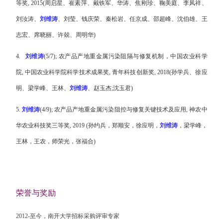
等奖
, 2015(
周启星、崔素萍、戴铁军、华涛、焦刚珍、鞠美庭、李凤祥、
刘汝涛、
刘维涛
、刘莹、钱庆荣、秦松岩、任京成、邵超峰、沈伯雄、王
志宏、席晓丽、许兢、周明华
)
4.
刘维涛
(5/7);
农产品产地重金属污染阻隔与修复机制，中国农业科学
院
,
中国农业科学院科学技术成果奖
,
青年科技创新奖
, 2018(
孙学兵、徐应
明、梁学峰、王林、
刘维涛
、赵玉杰
;
沈玉君
)
5.
刘维涛
(4/9);
农产品产地重金属污染阻控与修复关键技术及应用
,
神农中
华农业科技奖三等奖
, 2019 (
孙约兵，郑顺安，徐应明，
刘维涛
，梁学峰，
王林，王农，师荣光，张福合
)
荣誉与奖励
2012-
至今，南开大学招标采购评审专家