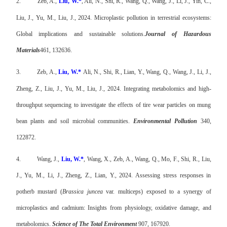
2.
Zeb, A.,
Liu, W.*
, Ali, N., Shi, R., Wang, Q., Wang, J., Li, J., Yin, C.,
Liu, J., Yu, M., Liu, J., 2024. Microplastic pollution in terrestrial ecosystems:
Global implications and sustainable solutions.
Journal of Hazardous
Materials
461, 132636.
3.
Zeb, A.,
Liu, W.*
Ali, N., Shi, R., Lian, Y., Wang, Q., Wang, J., Li, J.,
Zheng, Z., Liu, J., Yu, M., Liu, J., 2024. Integrating metabolomics and high-
throughput sequencing to investigate the effects of tire wear particles on mung
bean plants and soil microbial communities.
Environmental Pollution
340,
122872.
4.
Wang, J.,
Liu, W.*
, Wang, X., Zeb, A., Wang, Q., Mo, F., Shi, R., Liu,
J., Yu, M., Li, J., Zheng, Z., Lian, Y., 2024. Assessing stress responses in
potherb mustard (
Brassica juncea
var. multiceps) exposed to a synergy of
microplastics and cadmium: Insights from physiology, oxidative damage, and
metabolomics.
Science of The Total Environment
907, 167920.