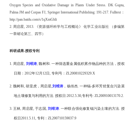
Oxygen Species and Oxidative Damage in Plants Under Stress. DK Gupta,
Palma JM and Corpas FJ, Springer International Publishing: 191-217. Fulltext：
http://pan.baidu.com/s/1qXmGhli
2. 周启星, 2013. 《资源循环科学与工程概论》 化学工业出版社 （参编第
一章绪论第三、四节）
科研成果
-
授权专利
1.
周启星
,
刘维涛
,
魏树和
.
一种筛选重金属低积累作物品种的方法，授权
日期：
2012
年
12
月
12
日
,
专利号：
ZL200810229329.X
2.
魏树和
,
胡亚虎，周启星
,
刘维涛
，杨传杰
.
一种镉
-
多环芳烃复合污染菜
地土壤修复与利用的方法
.
授权日
:2012.5.30,
专利号
: ZL200910013170.2.
3.
王林
,
周启星
,
于志国
,
刘维涛
.
一种联合强化修复镉污染土壤的方法
.
授
权日
2011.5.11,
专利：
ZL200710159037.9