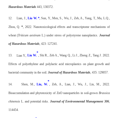
Hazardous Materials
443, 130372.
12.
Lian, J.,
Liu W. *
, Sun, Y., Men, S., Wu, J., Zeb, A., Yang, T., Ma, L.Q.,
Zhou, Q.
*
, 2022. Nanotoxicological effects and transcriptome mechanisms of
wheat (
Triticum aestivum
L.) under stress of polystyrene nanoplastics.
Journal
of Hazardous Materials
, 423: 127241.
*
13.
Lian Y.,
Liu W.
, Shi R., Zeb A., Wang Q., Li J., Zheng Z., Tang J. 2022.
Effects of polyethylene and polylactic acid microplastics on plant growth and
bacterial community in the soil.
Journal of Hazardous Materials
, 435: 129057.
*
14.
Shen, M.,
Liu, W.
, Zeb, A., Lian, J., Wu, J., Lin, M., 2022.
Bioaccumulation and phytotoxicity of ZnO nanoparticles in soil-grown
Brassica
chinensis
L. and potential risks.
Journal of Environmental Management 306
,
114454.