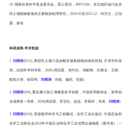
10.
国家自然科学基金委员会，面上项目，
40971184
，东北地区镉污染农
田土壤植物修复的主要根际机理研究，
2010-01
至
2012-12
，
40
万元，已结
题，参加
科研成果
-
学术奖励
1.
刘维涛
(8/11);
典型区土壤污染诊断及修复植物的响应机制
,
天津市科技
局，自然科学特等奖，
2020 (
周启星、孙约兵、胡献刚、刘家女、王林、
欧阳少虎、徐应明、
刘维涛
、孙挺、穆莉、安婧
)
2.
刘维涛
(6/6);
重金属污染土壤修复技术创新，中国发明家协会，发明创
业成果奖一等奖，
2018(
周启星、罗启仕、赵远、李凤祥，华涛、
刘维涛
)
3.
刘维涛
(9/19);
资源循环科学与工程概论，化学工业出版社
.
中国石油和
化学工业联合会
2014
年中国石油和化学工业优秀出版物奖（图书奖）
,
一