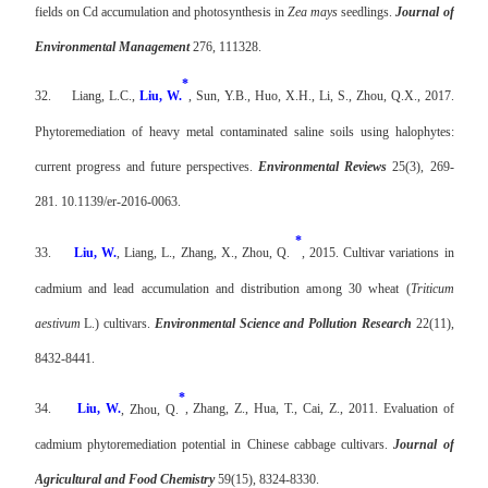
fields on Cd accumulation and photosynthesis in
Zea mays
seedlings.
Journal of
Environmental Management
276, 111328.
*
32.
Liang, L.C.,
Liu, W.
, Sun, Y.B., Huo, X.H., Li, S., Zhou, Q.X., 2017.
Phytoremediation of heavy metal contaminated saline soils using halophytes:
current progress and future perspectives.
Environmental Reviews
25(3), 269-
281. 10.1139/er-2016-0063.
*
33.
Liu, W.
, Liang, L., Zhang, X., Zhou, Q.
, 2015. Cultivar variations in
cadmium and lead accumulation and distribution among 30 wheat (
Triticum
aestivum
L.) cultivars.
Environmental Science and Pollution Research
22(11),
8432-8441.
*
34.
Liu, W.
, Zhou, Q.
, Zhang, Z., Hua, T., Cai, Z., 2011. Evaluation of
cadmium phytoremediation potential in Chinese cabbage cultivars.
Journal of
Agricultural and Food Chemistry
59(15), 8324-8330.