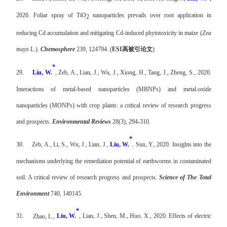
2020. Foliar spray of TiO
nanoparticles prevails over root application in
2
reducing Cd accumulation and mitigating Cd-induced phytotoxicity in maize (
Zea
mays
L.).
Chemosphere
239, 124794.
(
ESI
高被引论文
)
*
29.
Liu, W.
, Zeb, A., Lian, J., Wu, J., Xiong, H., Tang, J., Zheng, S., 2020.
Interactions of metal-based nanoparticles (MBNPs) and metal-oxide
nanoparticles (MONPs) with crop plants: a critical review of research progress
and prospects.
Environmental Reviews
28(3), 294-310.
*
30.
Zeb, A., Li, S., Wu, J., Lian, J.,
Liu, W.
, Sun, Y., 2020. Insights into the
mechanisms underlying the remediation potential of earthworms in contaminated
soil: A critical review of research progress and prospects.
Science of The Total
Environment
740, 140145.
*
31.
Zhao, L.,
Liu, W.
, Lian, J., Shen, M., Huo, X., 2020. Effects of electric