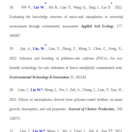
*
*
18.
Zeb A.
,
Liu W.
, Shi R., Lian Y., Wang Q., Tang J., Lin D
. 2022.
Evaluating the knowledge structure of micro-and nanoplastics in terrestrial
environment through scientometric assessment.
Applied Soil Ecology
, 177:
104507.
*
19.
Zeb, A.,
Liu, W.
, Lian, Y., Zheng, Z., Meng, L., Chen, C., Song, X.,
2022. Selection and breeding of pollution-safe cultivars (PSCs)—An eco-
friendly technology for safe utilization of heavy metal(loid) contaminated soils.
Environmental Technology & Innovation
25, 102142.
20.
Lian, J.,
Liu W.*
, Meng, L., Wu, J., Zeb, A., Cheng, L., Lian, Y., Sun, H.,
2021. Effects of microplastics derived from polymer-coated fertilizer on maize
growth, rhizosphere, and soil properties.
Journal of Cleaner Production
, 318:
128571.
21.
Lian, J.,
Liu W.*
, Meng, L., Wu, J., Chao, L., Zeb, A., Sun Y
*
, 2021.