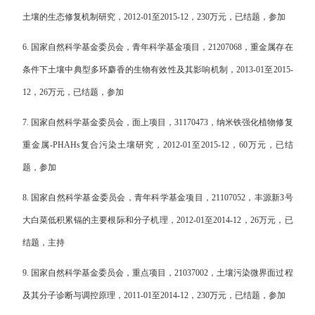
土壤的生态修复机制研究，
2012-01
至
2015-12
，
230
万元，已结题，参加
6.
国家自然科学基金委员会，青年科学基金项目，
21207068
，重金属存在
条件下土壤中典型多环麝香的生物有效性及其影响机制，
2013-01
至
2015-
12
，
26
万元，已结题，参加
7.
国家自然科学基金委员会，面上项目，
31170473
，纳米铁强化植物修复
重金属
-PHAHs
复合污染土壤研究，
2012-01
至
2015-12
，
60
万元，已结
题，参加
8.
国家自然科学基金委员会，青年科学基金项目，
21107052
，丰源新
3
号
大白菜低积累镉的主要根际和分子机理，
2012-01
至
2014-12
，
26
万元，已
结题，主持
9.
国家自然科学基金委员会，重点项目，
21037002
，土壤污染微界面过程
及其分子诊断与调控原理，
2011-01
至
2014-12
，
230
万元，已结题，参加