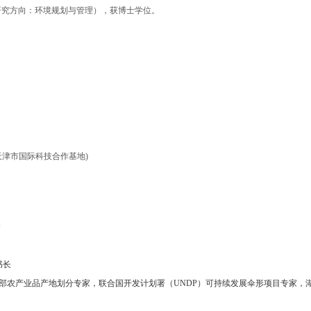
业（研究方向：环境规划与管理），获博士学位。
天津市国际科技合作基地)
长
书长
部农产业品产地划分专家，联合国开发计划署（
UNDP
）可持续发展伞形项目专家，