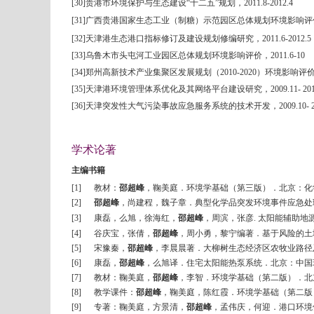
[30]
贵港市环境保护与生态建设“十二五”规划，
2011.8-2012.4
[31]
广西贵港国家生态工业（制糖）示范园区总体规划环境影响评
[32]
天津港生态港口指标修订及建设规划修编研究
，
2011.6-2
[33]
乌鲁木市头屯河工业园区总体规划环境影响评价，
2011.6-10
[34]
郑州高新技术产业集聚区发展规划（
2010-2020
）环境影响评
[35]
天津港环境管理体系优化及其网络平台建设研究，
2009.11
[36]
天津突发性大气污染事故应急服务系统的技术开发，
2009.10- 
学术论著
主编书籍
[1]
教材：
邵超峰
，鞠美庭
．环境学基础（第三版）．北京：化
[2]
邵超峰
，尚建程，魏子章．典型化学品突发环境事件应急处
[3]
康磊，么旭，徐海红，
邵超峰
，周滨，张彦
.
太阳能辅助地
[4]
谷庆宝，张倩，
邵超峰
，周小勇，黎宁
编著
．基于风险的土
[5]
宋豫秦，
邵超峰
，李晨晨
著
．大柳树生态经济区农牧业路径
[6]
康磊，
邵超峰
，么旭
译
．住宅太阳能热泵系统．北京：中国
[7]
教材：鞠美庭，
邵超峰
，李智
．环境学基础（第二版）．北
[8]
教学课件：
邵超峰
，鞠美庭，陈红霞．环境学基础（第二版
[9]
专著：鞠美庭，方景清，
邵超峰
，孟伟庆，何迎．港口环境