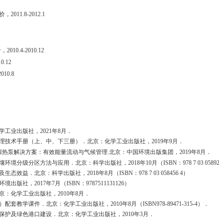
价，
2011.8-2012.1
012.5
价，
2010.4-2010.12
- 2010.12
2010.8
学工业出版社，
2021
年
8
月．
理技术手册（上、中、下三册）．北京：化学工业出版社，
2019
年
9
月．
源热泵解决方案：有效能量流动与气候管理
.
北京：
中国环境出版集团
，
2019
年
8
月．
壤环境分级分区方法与应用．北京：科学
出版社，
2018
年
10
月（
ISBN
：
978 7 03 0589
及生态效益．北京：科学
出版社，
2018
年
8
月（
ISBN
：
978 7 03 058456 4
）
环境
出版社，
2017
年
7
月（
ISBN
：
9787511131126
）
京：化学工业出版社，
2010
年
8
月．
）配套教学课件．北京：化学工业出版社，
2010
年
8
月（
ISBN978-89471-315-4
）．
保护及绿色港口建设．北京：化学工业出版社，
2010
年
3
月．