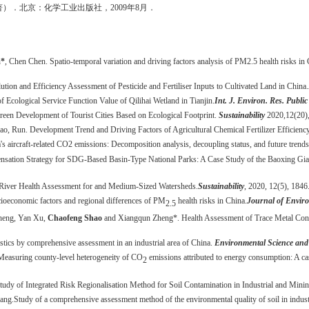
著）．北京：化学工业出版社，
2009
年
8
月．
n
*
, Chen Chen. Spatio-temporal variation and driving factors analysis of PM2.5 health risks in 
ution and Efficiency Assessment of Pesticide and Fertiliser Inputs to Cultivated Land in China.
 Ecological Service Function Value of Qilihai Wetland in Tianjin.
Int. J. Environ. Res. Public
Green Development of Tourist Cities Based on Ecological Footprint.
Sustainability
2020,
12(20)
o, Run. Development Trend and Driving Factors of Agricultural Chemical Fertilizer Efficienc
aircraft-related CO2 emissions: Decomposition analysis, decoupling status, and future trends
ensation Strategy for SDG-Based Basin-Type National Parks: A Case Study of the Baoxing Gi
iver Health Assessment for and Medium-Sized Watersheds.
Sustainability
, 2020, 12(5), 1846
oeconomic factors and regional differences of PM
health risks in China.
Journal of Envi
2.5
heng, Yan Xu,
Chaofeng Shao
and Xiangqun Zheng*. Health Assessment of Trace Metal Concen
eristics by comprehensive assessment in an industrial area of China.
Environmental Science and
Measuring county-level heterogeneity of CO
emissions attributed to energy consumption: A c
2
tudy of Integrated Risk Regionalisation Method for Soil Contamination in Industrial and Mini
ang.
Study of a comprehensive assessment method of the environmental quality of soil in indust