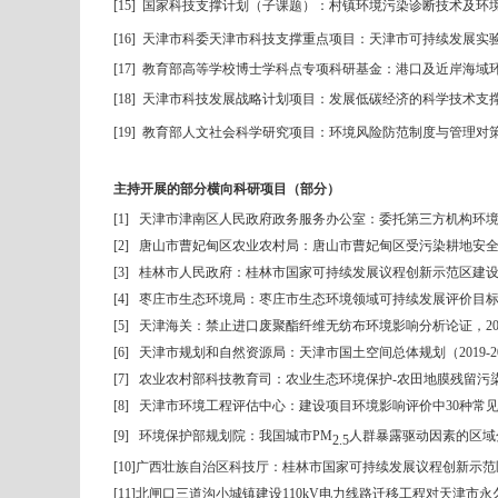
[15]
国家科技支撑计划（子课题）：村镇环境污染诊断技术及环
[16]
天津市科委
天津市科技支撑重点项目：天津市可持续发展实
[17]
教育部高等学校博士学科点专项科研基金：港口及近岸海域
[18]
天津市科技发展战略计划项目：发展低碳经济的科学技术支
[19]
教育部人文社会科学研究项目：环境风险防范制度与管理对
主持开展的部分横向科研项目（部分）
[1]
天津市津南区人民政府政务服务办公室：委托第三方机构环
[2]
唐山市曹妃甸区农业农村局：唐山市曹妃甸区受污染耕地安
[3]
桂林市人民政府：桂林市国家可持续发展议程创新示范区建
[4]
枣庄市生态环境局：枣庄市生态环境领域可持续发展评价目
[5]
天津海关：禁止进口废聚酯纤维无纺布环境影响分析论证，
20
[6]
天津市规划和自然资源局：天津市国土空间总体规划（
2019-2
[7]
农业农村部科技教育司：农业生态环境保护
-
农田地膜残留污
[8]
天津市环境工程评估中心：建设项目环境影响评价中
30
种常
[9]
环境保护部规划院：我国城市
PM
人群暴露驱动因素的区域
2.5
[10]
广西壮族自治区科技厅：桂林市国家可持续发展议程创新示范
[11]
北闸口三道沟小城镇建设
110kV
电力线路迁移工程对天津市永