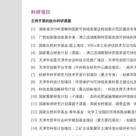
科研项目
主持开展的纵向科研课题
[1]
湖南省
2019
年度郴州国家可持续发展议程创新示范区建设专
[2]
广西创新驱动发展专项：漓江流域喀斯特景观资源可持续利
[3]
国家自然科学基金
-
面上项目：
SDGs
本土化评估技术方法与
[4]
国家重点研发计划（课题）：漓江流域喀斯特景观资源可持
[5]
天津市农委天津市农业科技示范推广项目：天津市农田污染
[6]
天津市创新平台专项（中外联合研究中心建设项目）：南开
[7]
桂林市科学研究与技术开发计划项目（重大专项）：桂林市
[8]
天津市科技计划项目：环境保护与可持续发展科普主题论坛
[9]
科技发展战略研究计划（重点招标项目）：科技支撑天津市
[10]
国家重要研发计划（子课题）：
农药化肥
减施增效的环境效
[11]
国家标准研究计划课题子课题：美丽乡村规划、调查监测、
[12]
国家自然科学基金
-
青年基金：化学工业园区环境风险诊断及
[13]
天津市哲学社会科学规划基金项目（重大委托项目）：创新
[14]
天津市科技计划项目：工矿企业集聚区土壤环境分级评价与