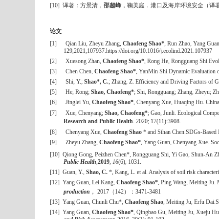
[10]
译著：方景清，
邵超峰
，鞠美庭．港口及海岸环境安全（译
论文
[1]
Qian Liu, Zheyu Zhang,
Chaofeng Shao*
, Run Zhao, Yang Gua
129,2021,107937.
https://doi.org/10.1016/j.ecolind.2021.107937
[2]
Xuesong Zhan,
Chaofeng Shao*
, Rong He, Rongguang Shi.
Evol
[3]
Chen Chen,
Chaofeng Shao*
, YanMin Shi.
Dynamic Evaluation of
[4]
Shi, Y.;
Shao*, C.
; Zhang, Z. Efficiency and Driving Factors of 
[5]
He, Rong;
Shao, Chaofeng*
; Shi, Rongguang; Zhang, Zheyu; Zha
[6]
Jinglei Yu,
Chaofeng Shao*
, Chenyang Xue, Huaqing Hu. China's 
[7]
Xue, Chenyang;
Shao, Chaofeng*
; Gao, Junli. Ecological Comp
Research and Public Health
. 2020; 17(11):3908.
[8]
Chenyang Xue,
Chaofeng Shao
* and Sihan Chen.
SDGs-Based R
[9]
Zheyu Zhang,
Chaofeng Shao*
, Yang Guan, Chenyang Xue. Soci
[10]
Qiong Gong, Peizhen Chen*, Rongguang Shi, Yi Gao, Shun-An Z
Public Health
,
2019
,
16
(6), 1031.
[11]
Guan, Y.,
Shao, C.
*, Kang, L. et al. Analysis of soil risk charact
[12]
Yang Guan, Lei Kang,
Chaofeng Shao*
, Ping Wang, Meiting Ju. 
production
，
2017
（
142
）：
3471-3481
[13]
Yang Guan, Chunli Chu*,
Chaofeng Shao
, Meiting Ju, Erfu Dai.
S
[14]
Yang Guan,
Chaofeng Shao*
, Qingbao Gu, Meiting Ju, Xueju Hu