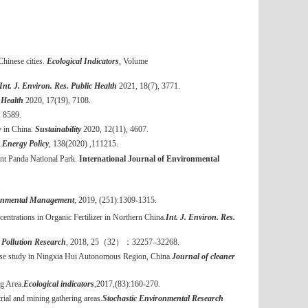
Chinese cities.
Ecological Indicators
, Volume
Int. J. Environ. Res. Public Health
2021, 18(7), 3771.
 Health
2020, 17(19), 7108.
, 8589.
y in China.
Sustainability
2020, 12(11), 4607.
.
Energy Policy
, 138(2020) ,111215.
ant Panda National Park.
International Journal of Environmental
.
ronmental Management
, 2019, (251):1309-1315.
trations in Organic Fertilizer in Northern China.
Int. J. Environ. Res.
 Pollution Research
, 2018, 25
（
32
）：
32257–32268.
ase study in Ningxia Hui Autonomous Region, China.
Journal of cleaner
ng Area.
Ecological indicators
,2017,(83):160-270.
rial and mining gathering areas.
Stochastic Environmental Research