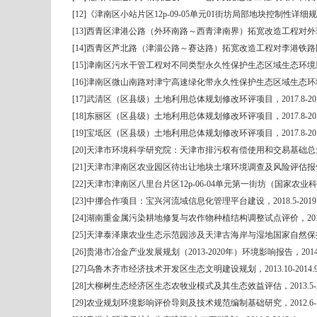
[12]
《津南区小站片区
12p-09-05
单元
01
街坊局部地块控制性详细规
[13]
西青区津港公路（外环南路～西青津南界）拓宽改造工程对外
[14]
西青区芦北路（津淄公路～赛达路）拓宽改造工程对李港铁路
[15]
津南区污水干管工程对不同类型永久性保护生态区域生态环境
[16]
津南区微山南路对津宁高速绿化带永久性保护生态区域生态环
[17]
武清区（区县级）土地利用总体规划修改环评项目，
2017.8-20
[18]
东丽区（区县级）土地利用总体规划修改环评项目，
2017.8-20
[19]
宝坻区（区县级）土地利用总体规划修改环评项目，
2017.8-20
[20]
天津市环境科学研究院：天津市排污权有偿使用和交易基础总
[21]
天津市津南区农业园区待出让地块土壤环境调查及风险评估报
[22]
天津市津南区八里台片区
12p-06-04
单元第一街坊（国家农业科
[23]
中挪合作项目：宝兴河流域信息化管理平台建设，
2018.5-2019
[24]
湖南重金属污染耕地修复与农作物种植结构调整试点评价，
20
[25]
天津泰泽康农业生态示范园涉及天津古海岸与湿地国家自然保
[26]
贵港市冶金产业发展规划（
2013-2020
年）环境影响报告，
2014
[27]
乌鲁木齐市经济技术开发区生态文明建设规划，
2013.10-2014.
[28]
大柳树生态经济区生态农牧业模式及其生态效益评估，
2013.5-
[29]
农业规划环境影响评价导则及技术规范编制基础研究，
2012.6