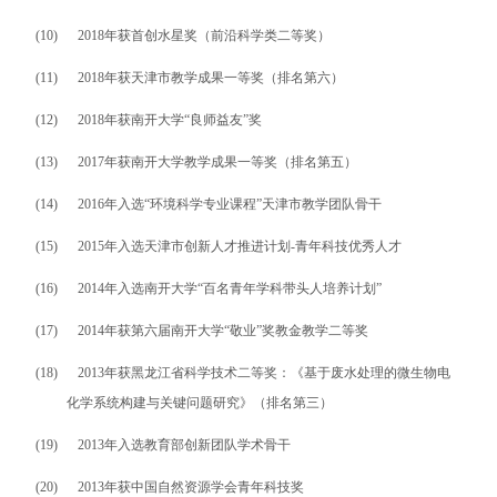
(10)
2018
年获首创水星奖（前沿科学类二等奖）
(11)
2018
年获天津市教学成果一等奖（排名第六）
(12)
2018
年获南开大学“良师益友”奖
(13)
2017
年获南开大学教学成果一等奖（排名第五）
(14)
2016
年入选“环境科学专业课程”天津市教学团队骨干
(15)
2015
年入选天津市创新人才推进计划
-
青年科技优秀人才
(16)
2014
年入选南开大学“百名青年学科带头人培养计划”
(17)
2014
年获第六届南开大学“敬业”奖教金教学二等奖
(18)
2013
年获黑龙江省科学技术二等奖：《基于废水处理的微生物电
化学系统构建与关键问题研究》（排名第三）
(19)
2013
年入选教育部创新团队学术骨干
(20)
2013
年获中国自然资源学会青年科技奖