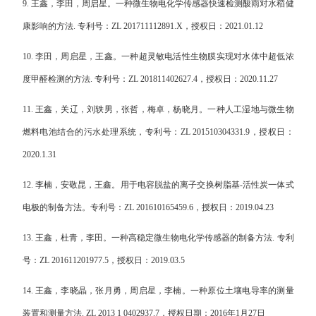
9.
王鑫，李田，周启星。一种微生物电化学传感器快速检测酸雨对水稻健
康影响的方法
.
专利号：
ZL 201711112891.X
，授权日：
2021.01.12
10.
李田，周启星，王鑫。一种超灵敏电活性生物膜实现对水体中超低浓
度甲醛检测的方法
.
专利号：
ZL 201811402627.4
，授权日：
2020.11.27
11.
王鑫，关辽，刘轶男，张哲，梅卓，杨晓月。一种人工湿地与微生物
燃料电池结合的污水处理系统，专利号：
ZL 201510304331.9
，授权日：
2020.1.31
12.
李楠，安敬昆，王鑫。用于电容脱盐的离子交换树脂基
-
活性炭一体式
电极的制备方法。专利号：
ZL 201610165459.6
，授权日：
2019.04.23
13.
王鑫，杜青，李田。一种高稳定微生物电化学传感器的制备方法
.
专利
号：
ZL 201611201977.5
，授权日：
2019.03.5
14.
王鑫，李晓晶，张月勇，周启星，李楠。一种原位土壤电导率的测量
装置和测量方法
. ZL 2013 1 0402937.7
，授权日期：
2016
年
1
月
27
日