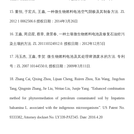
15.
董恒
,
于宏兵
,
王鑫
,
一种微生物燃料电池空气阴极及其制备方法
. ZL
2012 1 0062506.6
授权日期：
2014
年
3
月
26
日
16.
王鑫
,
周启星
,
蔡章
,
唐景春
,
一种土壤微生物燃料电池及修复石油烃污
染土壤的方法
. ZL 201110324912.0.
授权日期：
2012
年
12
月
5
日
17.
冯玉杰
,
王鑫
,
李贺
.
微生物燃料电池及其处理啤酒废水的方法
.
专利
号：
ZL 2007 10144550.0,
授权日期：
2009
年
3
月
11
日
.
18. Zhang Cai, Qixing Zhou, Lijuan Cheng, Ruiren Zhou, Xin Wang, Jingchun
Tang, Qingmin Zhang, Jie Liu, Weitao Liu, Junjie Yang. “Enhanced combination
method for phytoremediation of petroleum contaminated soil by Impatiens
balsamina L. associated with the indigenous microorganisms”. US Patent No.
9333382, Attorney docknet No. LY339-PAT345. Date: 2016.4.20