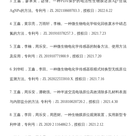
3.
王鑫，廖承美，赵倩。一种
PDA
保护的电活性生物膜还原
Ag+
合成
AgNPs
的方法。专利号：
ZL 202110669703.3
，授权日：
2022.6.22
4.
王鑫，黄宗亮，万雨轩，李楠。一种微生物电化学铵化回收废水中硝态
氮的方法，专利号：
ZL 201910378257.3
，授权日：
2021.7.23
5.
王鑫，李楠，周乐安。一种微生物电化学传感器的制备方法、使用方法
及应用，专利号：
ZL 201910771900.9
，授权日：
2021.7.20
6.
刘华旺，王鑫，李田。一种微生物电化学传感器双模式转换型无线原位
监测方法。专利号：
ZL 202022555910.X.
授权日：
2021.7.16
7.
王鑫，周乐安，潘晓强。一种半波交流电场原位高效清除多孔材料表面
与内部盐分的方法
.
专利号：
ZL 201810020720.2
，授权日：
2021.4.30
8.
王鑫，李田，周乐安，周恩财。一种生物膜原位观测装置，实用新型专
利申请，专利号：
ZL 2020 2 1164862.5
，授权日：
2021.2.12.