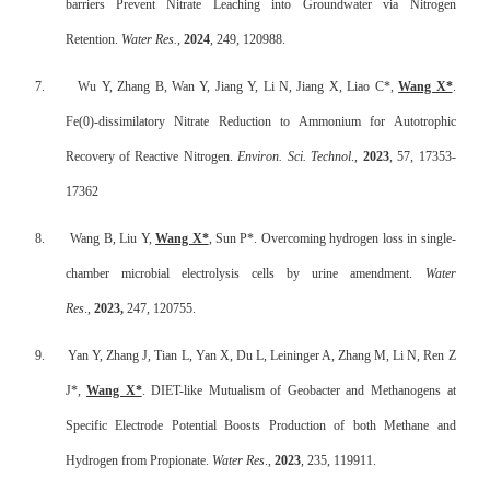
barriers Prevent Nitrate Leaching into Groundwater via Nitrogen
Retention.
Water Res.
,
2024
, 249, 120988.
7.
Wu Y, Zhang B, Wan Y, Jiang Y, Li N, Jiang X, Liao C*,
Wang X*
.
Fe(0)-dissimilatory Nitrate Reduction to Ammonium for Autotrophic
Recovery of Reactive Nitrogen.
Environ. Sci. Technol
.,
2023
, 57, 17353-
17362
8.
Wang B, Liu Y,
Wang X*
, Sun P*. Overcoming hydrogen loss in single-
chamber microbial electrolysis cells by urine amendment.
Water
Res
.,
2023,
247, 120755.
9.
Yan Y, Zhang J, Tian L, Yan X, Du L, Leininger A, Zhang M, Li N, Ren Z
J*,
Wang X*
. DIET-like Mutualism of Geobacter and Methanogens at
Specific Electrode Potential Boosts Production of both Methane and
Hydrogen from Propionate.
Water Res
.,
2023
, 235, 119911.