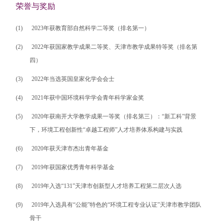
荣誉与奖励
(1)
2023
年获教育部自然科学二等奖（排名第一）
(2)
2022
年获国家教学成果二等奖、天津市教学成果特等奖（排名第
四）
(3)
2022
年当选英国皇家化学会会士
(4)
2021
年获中国环境科学学会青年科学家金奖
(5)
2020
年获南开大学教学成果一等奖（排名第三）：“新工科”背景
下，环境工程创新性“卓越工程师”人才培养体系构建与实践
(6)
2020
年获天津市杰出青年基金
(7)
2019
年获国家优秀青年科学基金
(8)
2019
年入选“
131
”天津市创新型人才培养工程第二层次人选
(9)
2019
年入选具有“公能”特色的“环境工程专业认证”天津市教学团队
骨干