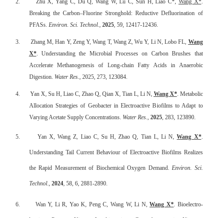
2.
Zhu X, Yang C, Du Q, Wang W, Lü C, Sun H, Liao C*,
Wang X*
.
Breaking the Carbon–Fluorine Stronghold: Reductive Defluorination of
PFASs.
Environ. Sci. Technol
.,
2025
, 59, 12417-12436.
3.
Zhang M, Han Y, Zeng Y, Wang T, Wang Z, Wu Y, Li N, Lobo FL,
Wang
X*
. Understanding the Microbial Processes on Carbon Brushes that
Accelerate Methanogenesis of Long-chain Fatty Acids in Anaerobic
Digestion.
Water Res
., 2025, 273, 123084.
4.
Yan X, Su H, Liao C, Zhao Q, Qian X, Tian L, Li N,
Wang X*
.
Metabolic
Allocation Strategies of Geobacter in Electroactive Biofilms to Adapt to
Varying Acetate
Supply Concentrations
.
Water Res
.,
2025
, 283, 123890.
5.
Yan X, Wang Z, Liao C, Su H, Zhao Q, Tian L, Li N,
Wang X*
.
Understanding Tail Current Behaviour of Electroactive Biofilms Realizes
the Rapid Measurement of Biochemical Oxygen Demand.
Environ. Sci.
Technol
.,
2024
, 58, 6, 2881-2890.
6.
Wan Y, Li R, Yao K, Peng C, Wang W, Li N,
Wang X*
. Bioelectro-