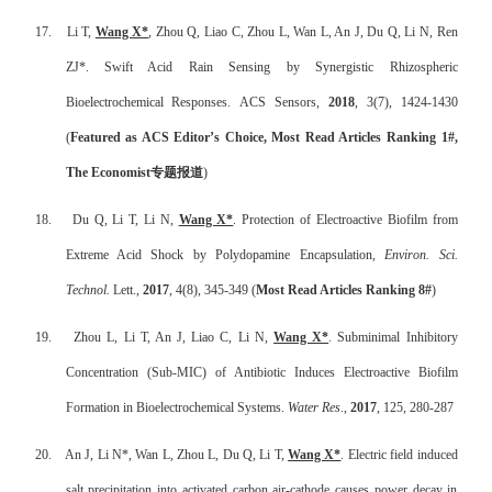
17.
Li T,
Wang X*
, Zhou Q, Liao C, Zhou L, Wan L, An J, Du Q, Li N, Ren
ZJ*. Swift Acid Rain Sensing by Synergistic Rhizospheric
Bioelectrochemical Responses. ACS Sensors,
2018
, 3(7), 1424-1430
(
Featured as ACS Editor’s Choice, Most Read Articles Ranking 1#,
The Economist专题报道
)
18.
Du Q, Li T, Li N,
Wang X*
. Protection of Electroactive Biofilm from
Extreme Acid Shock by Polydopamine Encapsulation,
Environ. Sci.
Technol.
Lett.,
2017
, 4(8), 345-349 (
Most Read Articles Ranking 8#
)
19.
Zhou L, Li T, An J, Liao C, Li N,
Wang X*
. Subminimal Inhibitory
Concentration (Sub-MIC) of Antibiotic Induces Electroactive Biofilm
Formation in Bioelectrochemical Systems.
Water Res
.,
2017
, 125, 280-287
20.
An J, Li N*, Wan L, Zhou L, Du Q, Li T,
Wang X*
. Electric field induced
salt precipitation into activated carbon air-cathode causes power decay in