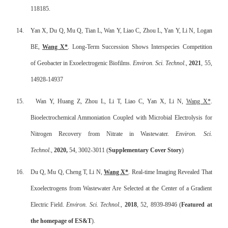
118185.
14.
Yan X, Du Q, Mu Q, Tian L, Wan Y, Liao C, Zhou L, Yan Y, Li N, Logan
BE,
Wang X*
. Long-Term Succession Shows Interspecies Competition
of Geobacter in Exoelectrogenic Biofilms.
Environ. Sci. Technol
.,
2021
, 55,
14928-14937
15.
Wan Y, Huang Z, Zhou L, Li T, Liao C, Yan X, Li N,
Wang X*
.
Bioelectrochemical Ammoniation Coupled with Microbial Electrolysis for
Nitrogen Recovery from Nitrate in Wastewater.
Environ. Sci.
Technol
.,
2020,
54, 3002-3011 (
Supplementary Cover Story
)
16.
Du Q, Mu Q, Cheng T, Li N,
Wang X*
. Real-time Imaging Revealed That
Exoelectrogens from Wastewater Are Selected at the Center of a Gradient
Electric Field.
Environ. Sci. Technol
.,
2018
, 52, 8939-8946 (
Featured at
the homepage of ES&T
).