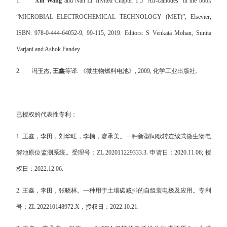
1.
Xin Wang
and Nan Li. Invited Chapter 1.5 “Air-cathodes” in the book
“MICROBIAL ELECTROCHEMICAL TECHNOLOGY (MET)”, Elsevier,
ISBN: 978-0-444-64052-9, 99-115, 2019. Editors: S Venkata Mohan, Sunita
Varjani and Ashok Pandey
2.
冯玉杰
,
王鑫
等译
.
《微生物燃料电池》
, 2009,
化学工业出版社
.
已授权的代表性专利：
1.
王鑫，李田，刘华旺，李楠，廖承美。一种新型间歇转连续式微生物电
解池原位监测系统。受理号：
ZL 202011229333.3.
申请日：
2020.11.06;
授
权日：
2022.12.06.
2.
王鑫，李田，张晓林。一种用于土壤碳减排的自组装电极及应用。专利
号：
ZL 202210148972.X
，授权日：
2022.10.21.