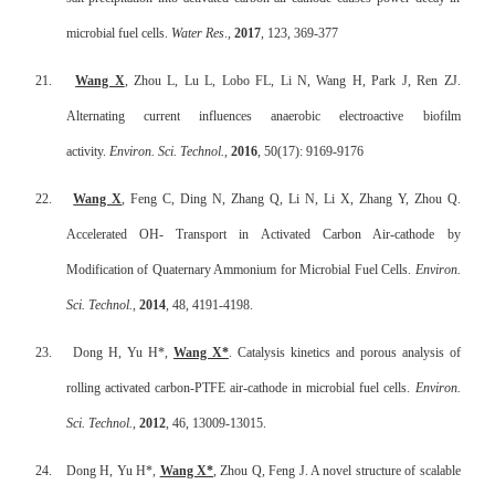
microbial fuel cells.
Water Res
.,
2017
, 123, 369-377
21.
Wang X
, Zhou L, Lu L, Lobo FL, Li N, Wang H, Park J, Ren ZJ.
Alternating current influences anaerobic electroactive biofilm
activity.
Environ. Sci. Technol.
,
2016
, 50(17): 9169-9176
22.
Wang X
, Feng C, Ding N, Zhang Q, Li N, Li X, Zhang Y, Zhou Q.
Accelerated OH- Transport in Activated Carbon Air-cathode by
Modification of Quaternary Ammonium for Microbial Fuel Cells.
Environ.
Sci. Technol.
,
2014
, 48, 4191-4198.
23.
Dong H, Yu H*,
Wang X*
. Catalysis kinetics and porous analysis of
rolling activated carbon-PTFE air-cathode in microbial fuel cells.
Environ.
Sci. Technol.
,
2012
, 46, 13009-13015.
24.
Dong H, Yu H*,
Wang X*
, Zhou Q, Feng J. A novel structure of scalable