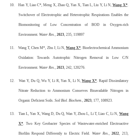
10.
Han Y, Liao C*, Meng X, Zhao Q, Yan X, Tian L, Liu Y, Li N,
Wang X*
.
Switchover of Electrotrophic and Heterotrophic Respirations Enables the
Biomonitoring of Low Concentration of BOD in Oxygen-rich
Environment.
Water Res.
,
2023
, 235, 119897
11.
Wang T, Chen M*, Zhu J, Li N,
Wang X*
. Bioelectrochemical Ammonium
Oxidation: Towards Autotrophic Nitrogen Removal in Low C/N
Environment.
Water Res
.,
2023
, 242, 120276.
12.
Wan Y, Du Q, Wu Y, Li R, Yan X, Li N,
Wang X*
. Rapid Dissimilatory
Nitrate Reduction to Ammonium Conserves Bioavailable Nitrogen in
Organic Deficient Soils.
Soil Biol. Biochem.
,
2023
, 177, 108923.
13.
Tian L, Yan X, Wang D, Du Q, Wan Y, Zhou L, Li T, Liao C, Li N,
Wang
X*
. Two Key Geobacter Species of Wastewater-enriched Electroactive
Biofilm Respond Differently to Electric Field.
Water Res
.,
2022
, 213,