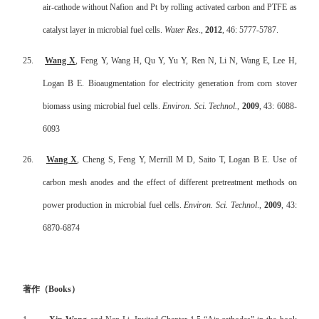
air-cathode without Nafion and Pt by rolling activated carbon and PTFE as
catalyst layer in microbial fuel cells.
Water Res
.,
2012
, 46: 5777-5787.
25.
Wang X
, Feng Y, Wang H, Qu Y, Yu Y, Ren N, Li N, Wang E, Lee H,
Logan B E. Bioaugmentation for electricity generation from corn stover
biomass using microbial fuel cells.
Environ. Sci. Technol.
,
2009
, 43: 6088-
6093
26.
Wang X
, Cheng S, Feng Y, Merrill M D, Saito T, Logan B E. Use of
carbon mesh anodes and the effect of different pretreatment methods on
power production in microbial fuel cells.
Environ. Sci. Technol
.,
2009
, 43:
6870-6874
著作（
Books
）