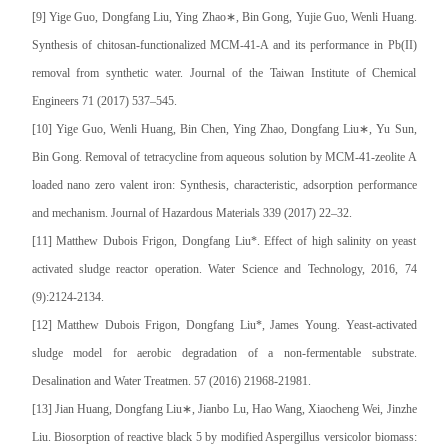
[9] Yige Guo, Dongfang Liu, Ying Zhao∗, Bin Gong, Yujie Guo, Wenli Huang.
Synthesis of chitosan-functionalized MCM-41-A and its performance in Pb(II)
removal from synthetic water. Journal of the Taiwan Institute of Chemical
Engineers 71 (2017) 537–545.
[10] Yige Guo, Wenli Huang, Bin Chen, Ying Zhao, Dongfang Liu∗, Yu Sun,
Bin Gong. Removal of tetracycline from aqueous solution by MCM-41-zeolite A
loaded nano zero valent iron: Synthesis, characteristic, adsorption performance
and mechanism. Journal of Hazardous Materials 339 (2017) 22–32.
[11] Matthew Dubois Frigon, Dongfang Liu*. Effect of high salinity on yeast
activated sludge reactor operation. Water Science and Technology, 2016, 74
(9):2124-2134.
[12] Matthew Dubois Frigon, Dongfang Liu*, James Young. Yeast-activated
sludge model for aerobic degradation of a non-fermentable substrate.
Desalination and Water Treatmen. 57 (2016) 21968-21981.
[13] Jian Huang, Dongfang Liu∗, Jianbo Lu, Hao Wang, Xiaocheng Wei, Jinzhe
Liu. Biosorption of reactive black 5 by modified Aspergillus versicolor biomass: