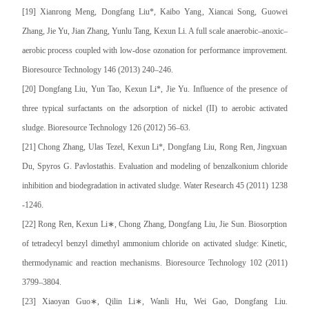
[19] Xianrong Meng, Dongfang Liu*, Kaibo Yang, Xiancai Song, Guowei
Zhang, Jie Yu, Jian Zhang, Yunlu Tang, Kexun Li. A full scale anaerobic–anoxic–
aerobic process coupled with low-dose ozonation for performance improvement.
Bioresource Technology 146 (2013) 240–246.
[20] Dongfang Liu, Yun Tao, Kexun Li*, Jie Yu. Influence of the presence of
three typical surfactants on the adsorption of nickel (II) to aerobic activated
sludge. Bioresource Technology 126 (2012) 56–63.
[21] Chong Zhang, Ulas Tezel, Kexun Li*, Dongfang Liu, Rong Ren, Jingxuan
Du, Spyros G. Pavlostathis. Evaluation and modeling of benzalkonium chloride
inhibition and biodegradation in activated sludge. Water Research 45 (2011) 1238
-1246.
[22] Rong Ren, Kexun Li∗, Chong Zhang, Dongfang Liu, Jie Sun. Biosorption
of tetradecyl benzyl dimethyl ammonium chloride on activated sludge: Kinetic,
thermodynamic and reaction mechanisms. Bioresource Technology 102 (2011)
3799–3804.
[23] Xiaoyan Guo∗, Qilin Li∗, Wanli Hu, Wei Gao, Dongfang Liu.