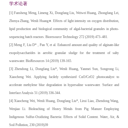
学术论著
[1] Fansheng Meng, Limeng Xi, Dongfang Liu, Weiwei Huang, Zhongfang Lei,
Zhenya Zhang, Wenli Huang∗. Effects of light intensity on oxygen distribution,
lipid production and biological community of algal-bacterial granules in photo-
sequencing batch reactors. Bioresource Technology 272 (2019) 473–481.
[2] Meng F, Liu D* , Pan Y, et al. Enhanced amount and quality of alginate-like
exopolysaccharides in aerobic granular sludge for the treatment of salty
wastewater. BioResources 14 (2019) 139-165.
[3] Zhendong Li, Dongfang Liu*, Wenli Huang, Yanmei Sun, Songrong Li,
Xiaocheng Wei. Applying facilely synthesized CuO/CeO2 photocatalyst to
accelerate methylene blue degradation in hypersaline wastewater. Surface and
Interface Analysis 51 (2019) 336-344.
[4] Xiaocheng Wei, Wenli Huang, Dongfang Liu*, Lirui Liao, Zhendong Wang,
Wenjiao Li. Bioleaching of Heavy Metals from Pig Manure Employing
Indigenous Sulfur-Oxidizing Bacteria: Effects of Solid Content. Water, Air, &
Soil Pollution, 230 (2019)39