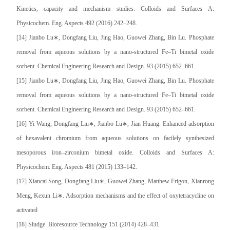
Kinetics, capacity and mechanism studies. Colloids and Surfaces A:
Physicochem. Eng. Aspects 492 (2016) 242–248.
[14] Jianbo Lu∗, Dongfang Liu, Jing Hao, Guowei Zhang, Bin Lu. Phosphate
removal from aqueous solutions by a nano-structured Fe–Ti bimetal oxide
sorbent. Chemical Engineering Research and Design. 93 (2015) 652–661.
[15] Jianbo Lu∗, Dongfang Liu, Jing Hao, Guowei Zhang, Bin Lu. Phosphate
removal from aqueous solutions by a nano-structured Fe–Ti bimetal oxide
sorbent. Chemical Engineering Research and Design. 93 (2015) 652–661.
[16] Yi Wang, Dongfang Liu∗, Jianbo Lu∗, Jian Huang. Enhanced adsorption
of hexavalent chromium from aqueous solutions on facilely synthesized
mesoporous iron–zirconium bimetal oxide. Colloids and Surfaces A:
Physicochem. Eng. Aspects 481 (2015) 133–142.
[17] Xiancai Song, Dongfang Liu∗, Guowei Zhang, Matthew Frigon, Xianrong
Meng, Kexun Li∗. Adsorption mechanisms and the effect of oxytetracycline on
activated
[18] Sludge. Bioresource Technology 151 (2014) 428–431.