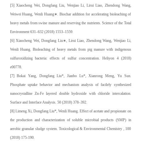
[5] Xiaocheng Wei, Dongfang Liu, Wenjiao Li, Lirui Liao, Zhendong Wang,
Weiwei Huang, Wenli Huang∗. Biochar addition for accelerating bioleaching of
heavy metals from swine manure and reserving the nutrients. Science of the Total
Environment 631–632 (2018) 1553–1559.
[6] Xiaocheng Wei, Dongfang Liu∗, Lirui Liao, Zhendong Wang, Wenjiao Li,
Wenli Huang. Bioleaching of heavy metals from pig manure with indigenous
sulfuroxidizing bacteria: effects of sulfur concentration. Heliyon 4 (2018)
e00778.
[7] Bokai Yang, Dongfang Liu*, Jianbo Lu*, Xianrong Meng, Yu Sun.
Phosphate uptake behavior and mechanism analysis of facilely synthesized
nanocrystalline Zn‐Fe layered double hydroxide with chloride intercalation.
Surface and Interface Analysis. 50 (2018) 378–392.
[8] Limeng Xi, Dongfang Liu*, Wenli Huang. Effect of acetate and propionate on
the production and characterization of soluble microbial products (SMP) in
aerobic granular sludge system. Toxicological & Environmental Chemistry , 100
(2018) 175-190.