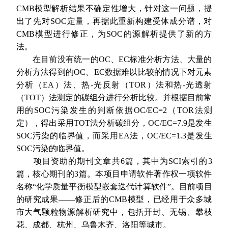
CMB模型解析结果不确定性增大，针对这一问题，提
出了先对SOC定量，再据此重新构建受体成分谱，对
CMB模型进行修正，为SOC的源解析提供了新的方
法。
在目前没有统一的OC、EC标准分析方法、大量的
分析方法得到的OC、EC数据难以比较的情况下对元素
分析（EA）法、热-光反射（TOR）法和热-光透射
（TOT）法测定的碳组分进行分析比较。并根据目前常
用的SOC污染发生的判断依据OC/EC=2（TOR法测
定），得出采用TOT法分析碳组分，OC/EC=7.9是发生
SOC污染的临界值，而采用EA法，OC/EC=1.3是发生
SOC污染的临界值。
项目资助的期刊文章共6篇，其中为SCI索引的3
篇，核心期刊的3篇。本项目申请软件著作权一项软件
名称“化学质量平衡模型嵌套迭代计算软件”。目前项目
的研究成果——修正后的CMB模型，已经用于众多城
市大气颗粒物源解析研究中，包括开封、无锡、攀枝
花、成都、杭州、乌鲁木齐、洛阳等城市。